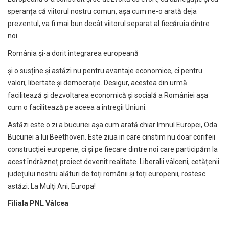
speranța că viitorul nostru comun, așa cum ne-o arată deja
prezentul, va fi mai bun decât viitorul separat al fiecăruia dintre
noi.
România și-a dorit integrarea europeană
și o susține și astăzi nu pentru avantaje economice, ci pentru
valori, libertate și democrație. Desigur, acestea din urmă
facilitează și dezvoltarea economică și socială a României așa
cum o facilitează pe aceea a întregii Uniuni.
Astăzi este o zi a bucuriei așa cum arată chiar Imnul Europei, Oda
Bucuriei a lui Beethoven. Este ziua in care cinstim nu doar corifeii
construcției europene, ci și pe fiecare dintre noi care participăm la
acest îndrăzneț proiect devenit realitate. Liberalii vâlceni, cetățenii
județului nostru alături de toți românii și toți europenii, rostesc
astăzi: La Mulți Ani, Europa!
Filiala PNL Vâlcea