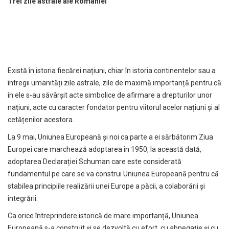
Trei zile astrale ale României
Există în istoria fiecărei națiuni, chiar în istoria continentelor sau a
întregii umanități zile astrale, zile de maximă importanță pentru că
în ele s-au săvârșit acte simbolice de afirmare a drepturilor unor
națiuni, acte cu caracter fondator pentru viitorul acelor națiuni și al
cetățenilor acestora.
La 9 mai, Uniunea Europeană și noi ca parte a ei sărbătorim Ziua
Europei care marchează adoptarea în 1950, la această dată,
adoptarea Declarației Schuman care este considerată
fundamentul pe care se va construi Uniunea Europeană pentru că
stabilea principiile realizării unei Europe a păcii, a colaborării și
integrării.
Ca orice întreprindere istorică de mare importanță, Uniunea
Europeană s-a construit și se dezvoltă cu efort, cu abnegație și cu