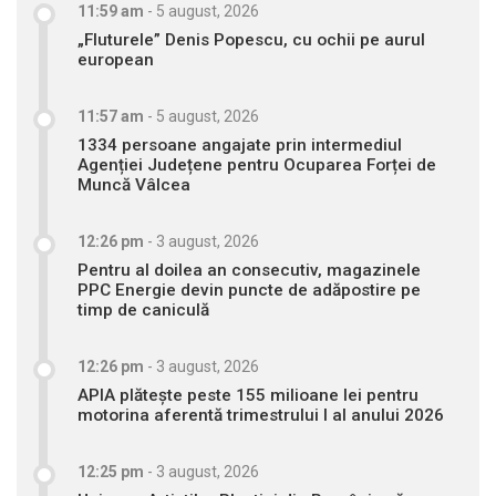
11:59 am
-
5 august, 2026
„Fluturele” Denis Popescu, cu ochii pe aurul
european
11:57 am
-
5 august, 2026
1334 persoane angajate prin intermediul
Agenției Județene pentru Ocuparea Forței de
Muncă Vâlcea
12:26 pm
-
3 august, 2026
Pentru al doilea an consecutiv, magazinele
PPC Energie devin puncte de adăpostire pe
timp de caniculă
12:26 pm
-
3 august, 2026
APIA plătește peste 155 milioane lei pentru
motorina aferentă trimestrului I al anului 2026
12:25 pm
-
3 august, 2026