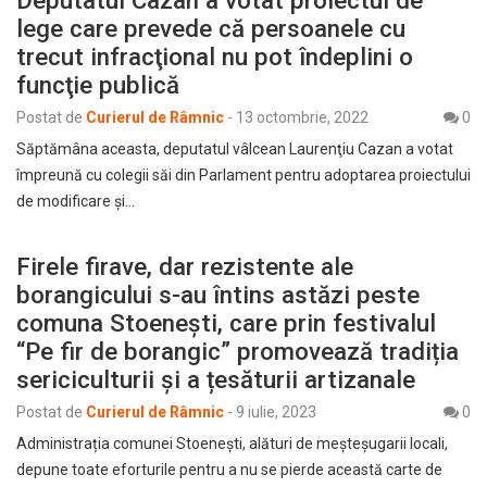
Deputatul Cazan a votat proiectul de
lege care prevede că persoanele cu
trecut infracţional nu pot îndeplini o
funcţie publică
Postat de
Curierul de Râmnic
-
13 octombrie, 2022
0
Săptămâna aceasta, deputatul vâlcean Laurenţiu Cazan a votat
împreună cu colegii săi din Parlament pentru adoptarea proiectului
de modificare şi…
Firele firave, dar rezistente ale
borangicului s-au întins astăzi peste
comuna Stoenești, care prin festivalul
“Pe fir de borangic” promovează tradiția
sericiculturii și a țesăturii artizanale
Postat de
Curierul de Râmnic
-
9 iulie, 2023
0
Administrația comunei Stoenești, alături de meșteșugarii locali,
depune toate eforturile pentru a nu se pierde această carte de