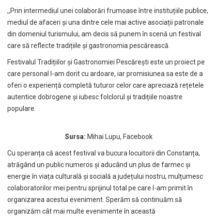
,,Prin intermediul unei colaborări frumoase între instituțiile publice,
mediul de afaceri și una dintre cele mai active asociații patronale
din domeniul turismului, am decis să punem în scenă un festival
care să reflecte tradițiile și gastronomia pescărească.
Festivalul Tradițiilor și Gastronomiei Pescărești este un proiect pe
care personal l-am dorit cu ardoare, iar promisiunea sa este de a
oferi o experiență completă tuturor celor care apreciază rețetele
autentice dobrogene și iubesc folclorul și tradițiile noastre
populare.
Sursa:
Mihai Lupu, Facebook
Cu speranța că acest festival va bucura locuitorii din Constanța,
atrăgând un public numeros și aducând un plus de farmec și
energie în viața culturală și socială a județului nostru, mulțumesc
colaboratorilor mei pentru sprijinul total pe care l-am primit în
organizarea acestui eveniment. Sperăm să continuăm să
organizăm cât mai multe evenimente în această