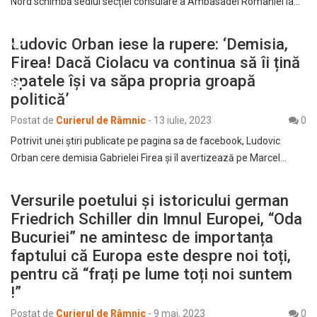
Nord schimbă sediul secției consulare a Ambasadei României la…
Ludovic Orban iese la rupere: ‘Demisia,
Firea! Dacă Ciolacu va continua să îi țină
spatele își va săpa propria groapă
politică’
Postat de
Curierul de Râmnic
-
13 iulie, 2023
0
Potrivit unei știri publicate pe pagina sa de facebook, Ludovic
Orban cere demisia Gabrielei Firea și îl avertizează pe Marcel…
Versurile poetului și istoricului german
Friedrich Schiller din Imnul Europei, “Oda
Bucuriei” ne amintesc de importanța
faptului că Europa este despre noi toți,
pentru că “frați pe lume toți noi suntem
!”
Postat de
Curierul de Râmnic
-
9 mai, 2023
0