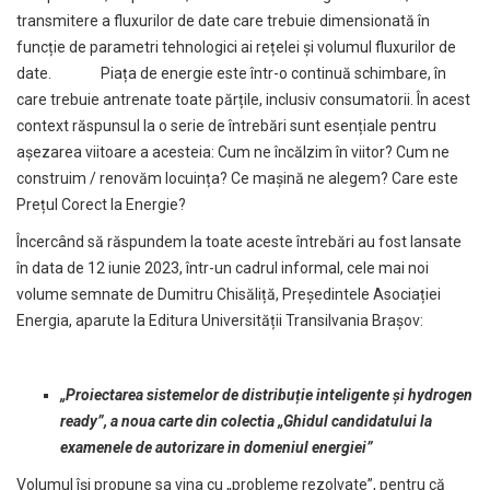
transmitere a fluxurilor de date care trebuie dimensionată în
funcție de parametri tehnologici ai rețelei și volumul fluxurilor de
date. Piața de energie este într-o continuă schimbare, în
care trebuie antrenate toate părțile, inclusiv consumatorii. În acest
context răspunsul la o serie de întrebări sunt esențiale pentru
așezarea viitoare a acesteia: Cum ne încălzim în viitor? Cum ne
construim / renovăm locuința? Ce mașină ne alegem? Care este
Prețul Corect la Energie?
Încercând să răspundem la toate aceste întrebări au fost lansate
în data de 12 iunie 2023, într-un cadrul informal, cele mai noi
volume semnate de Dumitru Chisăliță, Președintele Asociației
Energia, aparute la Editura Universității Transilvania Brașov:
„Proiectarea sistemelor de distribuție inteligente și hydrogen
ready”, a noua carte din colectia „Ghidul candidatului la
examenele de autorizare in domeniul energiei”
Volumul își propune sa vina cu „probleme rezolvate”, pentru că