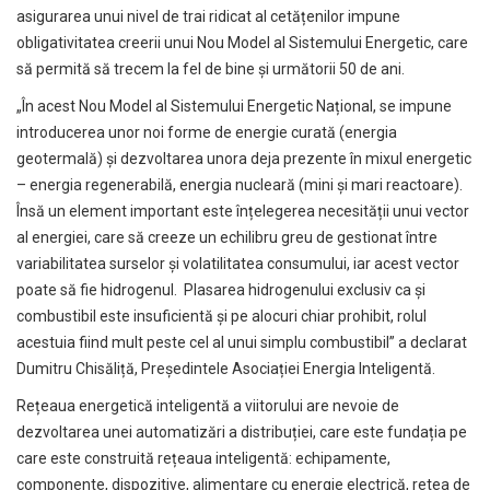
asigurarea unui nivel de trai ridicat al cetățenilor impune
obligativitatea creerii unui Nou Model al Sistemului Energetic, care
să permită să trecem la fel de bine și următorii 50 de ani.
„În acest Nou Model al Sistemului Energetic Național, se impune
introducerea unor noi forme de energie curată (energia
geotermală) și dezvoltarea unora deja prezente în mixul energetic
– energia regenerabilă, energia nucleară (mini și mari reactoare).
Însă un element important este înțelegerea necesității unui vector
al energiei, care să creeze un echilibru greu de gestionat între
variabilitatea surselor și volatilitatea consumului, iar acest vector
poate să fie hidrogenul. Plasarea hidrogenului exclusiv ca și
combustibil este insuficientă și pe alocuri chiar prohibit, rolul
acestuia fiind mult peste cel al unui simplu combustibil” a declarat
Dumitru Chisăliță, Președintele Asociației Energia Inteligentă.
Rețeaua energetică inteligentă a viitorului are nevoie de
dezvoltarea unei automatizări a distribuției, care este fundația pe
care este construită rețeaua inteligentă: echipamente,
componente, dispozitive, alimentare cu energie electrică, retea de