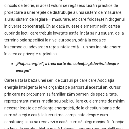
dincolo de teorie, în acest volum se regăsesc lucrări practice de
proiectare a unei rețele de distrubuție a unui sistem de măsurare,
a unui sistem de reglare – măsurare, etc care folosește hidrogenul
în diverse concentrații. Chiar dacă nu este element inedit, cartea
cuprinde lecții care trebuie învățate astfel încât să nu eșuăm, de la
terminologia specifică la nivel european, până la ceea ce
înseamna cu adevarat o rețea inteligentă – un pas înainte enorm
în ceea ce privește rețelistica.
„Piața energiei”, a treia carte din colecția „Adevărul despre
energie”
Cartea sta la baza unei serii de cursuri pe care care Asociația
energia Inteligentă le va organiza pe parcursul acestui an, cursuri
prin care ne propunem să familiarizăm oameni de specialitate,
reprezentanți mass-media sau publicul larg cu elemente de minim
necesar legate de eficiența energetică, de la chestiuni banale de
cum să alegi o casă, la lucruri mai complicate despre cum
construiești sau sa renovezi o casă, cum să alegi mașina în funcție
de tipul de combustibil, cum să folosești energia regenerabilă sau