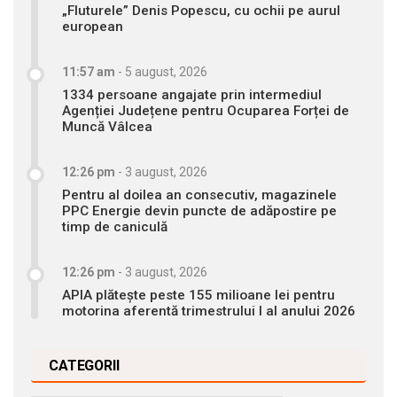
„Fluturele” Denis Popescu, cu ochii pe aurul
european
11:57 am
-
5 august, 2026
1334 persoane angajate prin intermediul
Agenției Județene pentru Ocuparea Forței de
Muncă Vâlcea
12:26 pm
-
3 august, 2026
Pentru al doilea an consecutiv, magazinele
PPC Energie devin puncte de adăpostire pe
timp de caniculă
12:26 pm
-
3 august, 2026
APIA plătește peste 155 milioane lei pentru
motorina aferentă trimestrului I al anului 2026
CATEGORII