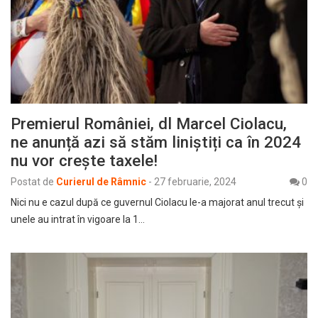
Premierul României, dl Marcel Ciolacu,
ne anunță azi să stăm liniștiți ca în 2024
nu vor crește taxele!
Postat de
Curierul de Râmnic
-
27 februarie, 2024
0
Nici nu e cazul după ce guvernul Ciolacu le-a majorat anul trecut și
unele au intrat în vigoare la 1…