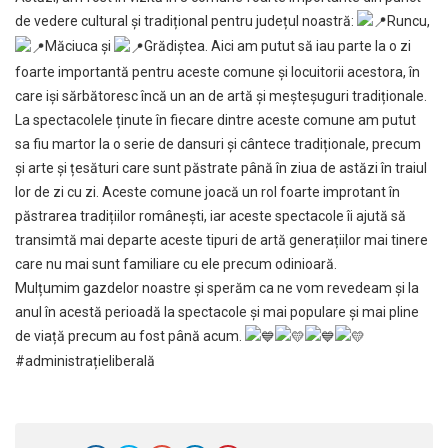
de vedere cultural și tradițional pentru județul noastră:
Runcu,
Măciuca și
Grădiștea. Aici am putut să iau parte la o zi
foarte importantă pentru aceste comune și locuitorii acestora, în
care iși sărbătoresc încă un an de artă și meșteșuguri tradiționale.
​La spectacolele ținute în fiecare dintre aceste comune am putut
sa fiu martor la o serie de dansuri și cântece tradiționale, precum
și arte și țesături care sunt păstrate până în ziua de astăzi în traiul
lor de zi cu zi. Aceste comune joacă un rol foarte improtant în
păstrarea tradițiilor românești, iar aceste spectacole îi ajută să
transimtă mai departe aceste tipuri de artă generațiilor mai tinere
care nu mai sunt familiare cu ele precum odinioară.
​Mulțumim gazdelor noastre și sperăm ca ne vom revedeam și la
anul în acestă perioadă la spectacole și mai populare și mai pline
de viață precum au fost până acum.
#administrațieliberală