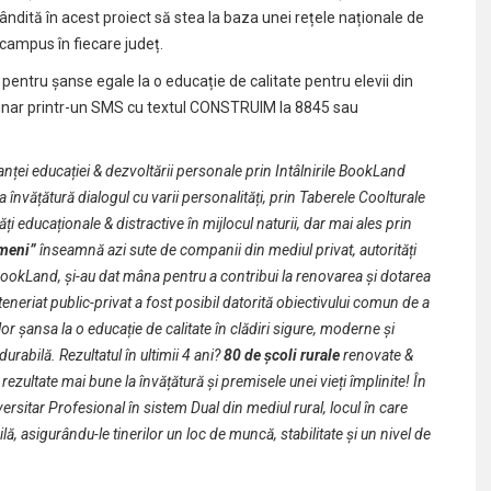
ndită în acest proiect să stea la baza unei rețele naționale de
campus în fiecare județ.
pentru șanse egale la o educație de calitate pentru elevii din
unar printr-un
SMS
cu textul CONSTRUIM la 8845 sau
anței educației & dezvoltării personale prin
Intâlnirile BookLand
la învățătură dialogul cu varii personalități, prin
Taberele Coolturale
tăți educaționale & distractive în mijlocul naturii, dar mai ales prin
meni”
înseamnă azi
sute de companii
din mediul privat, autorități
i BookLand, și-au dat mâna pentru a contribui la renovarea și dotarea
eneriat public-privat a fost posibil datorită obiectivului comun de a
or șansa la o educație de calitate în clădiri sigure, moderne și
rabilă. Rezultatul în ultimii 4 ani?
80 de școli rurale
renovate &
rezultate mai bune la învățătură și premisele unei vieți împlinite! În
rsitar Profesional în sistem Dual
din mediul rural, locul în care
, asigurându-le tinerilor un loc de muncă, stabilitate și un nivel de