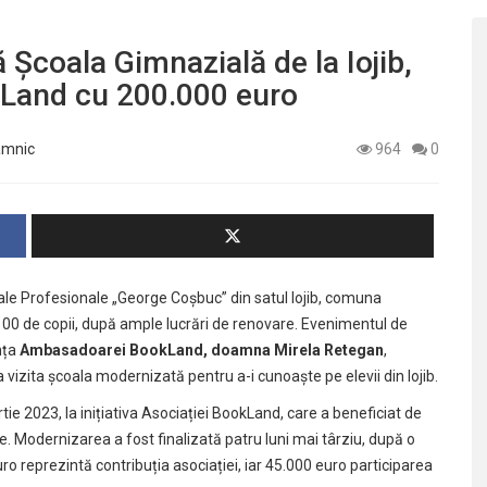
Școala Gimnazială de la Iojib,
kLand cu 200.000 euro
âmnic
964
0
ale Profesionale „George Coșbuc” din satul Iojib
, comuna
 100 de copii, după ample lucrări de renovare. Evenimentul de
ența
Ambasadoarei BookLand, doamna Mirela Retegan
,
 vizita școala modernizată pentru a-i cunoaște pe elevii din Iojib.
tie 2023, la inițiativa Asociației BookLand, care a beneficiat de
ale. Modernizarea a fost finalizată patru luni mai târziu, după o
ro reprezintă contribuția asociației, iar 45.000 euro participarea