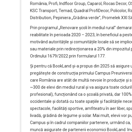
România, Profi, Indfloor Group, Caparol, Rocas Decor, OS
KSC Transport, Temad, Quadral ProfiDecor, Policolor, Ra
Distribution, Pepiniera „Grădina verde”, Promelek XXI S
Prin programul „
Renovare școli în mediul rural
” demara
reabilitate în perioada 2020 – 2023, în beneficiul a pes
motivând autoritățile și comunitățile locale să se implic
sau materiale prin redirecționarea a 20% din impozitul 
Ordinului 1679/2022 prin formularul 177.
Și pentru că BookLand și-a propus din 2025 să asigure u
pregătește de construcția primului Campus Preuniversita
care România are atât de multă nevoie în producție și se
~300 de elevi din mediul rural și va asigura toate cicluril
profesional), funcționând ca o școală privată, dar 100
occidentale și dotată cu toate spațiile și facilitățile nec
spectacole, facilități sportive, amfiteatru în aer liber, s
livadă, grădină de legume și solar. Mai mult, elevii vor p
Campus și în cadrul companiilor partenere, urmând ca, d
muncă asigurate de partenerii economici BookLand. Inve