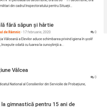
militari din cadrul Inspectoratului pentru Situații…
lă fără săpun și hârtie
rul de Râmnic
-
17 februarie, 2020
0
a Vâlceană a Elevilor aduce schimbarea privind igiena în școli!
 începute odată cu luarea la cunoștință a…
țiune Vâlcea
0
l National al Consilierilor din Serviciile de Probațiune,
 la gimnastică pentru 15 ani de