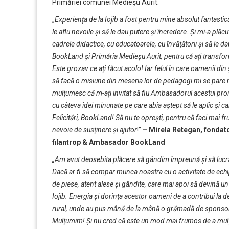
Primăriei comunei Medieșu Aurit.
„
Experien
ț
a de la Iojib a fost pentru mine absolut fantasti
le aflu nevoile și să le dau putere și încredere. Și mi-a pl
cadrele didactice, cu educatoarele, cu învățătorii și să le dau
BookLand și Primăria Medieșu Aurit, pentru că a
ți
transform
Este grozav ce ați făcut acolo! Iar felul în care oamenii di
să facă o misiune din meseria lor de pedagogi mi se pare mi
mulțumesc că m-ați invitat să fiu Ambasadorul acestui proiec
cu câteva idei minunate pe care abia aștept să le aplic și ca
Felicitări, BookLand! Să nu te oprești, pentru că faci mai fr
nevoie de susținere și ajutor
!”
– Mirela Retegan, fondat
filantrop & Ambasador BookLand
„Am avut deosebita plăcere să gândim împreună și să lucră
Dacă ar fi să compar munca noastra cu o activitate de ech
de piese, atent alese și gândite, care mai apoi să devină un
Iojib. Energia și dorința acestor oameni de a contribui la d
rural, unde au pus mână de la mână o grămadă de sponsori
Mulțumim! Și nu cred că este un mod mai frumos de a mulțu