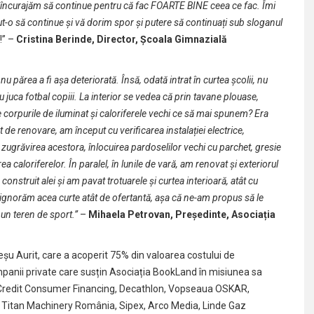
i îi încurajăm să continue pentru că fac FOARTE BINE ceea ce fac. Îmi
o să continue și vă dorim spor și putere să continuați sub sloganul
!” –
Cristina Berinde,
Director, Școala Gimnazială
u părea a fi așa deteriorată. Însă, odată intrat în curtea școlii, nu
juca fotbal copiii. La interior se vedea că prin tavane plouase,
 de corpurile de iluminat și caloriferele vechi ce să mai spunem? Era
de renovare, am început cu verificarea instalației electrice,
i zugrăvirea acestora, înlocuirea pardoselilor vechi cu parchet, gresie
a caloriferelor. În paralel, în lunile de vară, am renovat și exteriorul
construit alei și am pavat trotuarele și curtea interioară, atât cu
să ignorăm acea curte atât de ofertantă, așa că ne-am propus să le
 un teren de sport.
”
–
Mihaela Petrovan, Pre
ședinte, Asociația
șu Aurit, care a acoperit 75% din valoarea costului de
nii private care susțin Asociația BookLand în misiunea sa
iCredit Consumer Financing, Decathlon, Vopseaua OSKAR,
 Titan Machinery România, Sipex, Arco Media, Linde Gaz