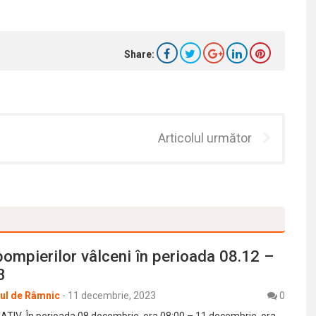
Share:
Articolul următor
pompierilor vâlceni în perioada 08.12 –
3
rul de Râmnic
-
11 decembrie, 2023
0
TIV În perioada 08 decembrie, ora 08:00 – 11 decembrie, ora