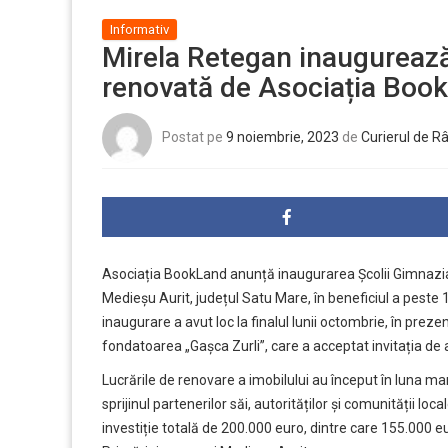
Informativ
Mirela Retegan inaugurează 
renovată de Asociația Boo
Postat pe
9 noiembrie, 2023
de
Curierul de R
Asociația BookLand anunță inaugurarea
Școlii Gimnazi
Medieșu Aurit, județul Satu Mare, în beneficiul a peste
inaugurare a avut loc la finalul lunii octombrie, în prez
fondatoarea „Gașca Zurli”, care a acceptat invitația de a
Lucrările de renovare a imobilului au început în luna mar
sprijinul
partenerilor
săi, autorităților și comunității loc
investiție totală de 200.000 euro, dintre care 155.000 eu