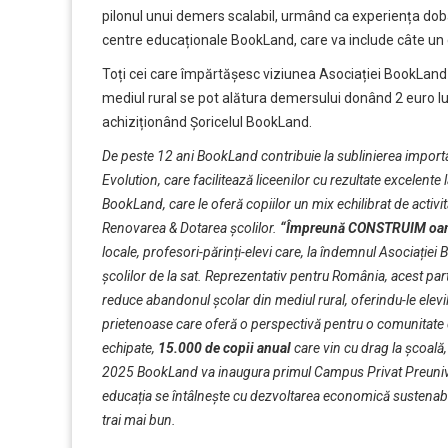
pilonul unui demers scalabil, urmând ca experiența dobâ
centre educaționale BookLand, care va include câte un 
Toți cei care împărtășesc viziunea Asociației BookLand 
mediul rural se pot alătura demersului donând 2 euro l
achiziționând
Șoricelul BookLand
.
De peste 12 ani
BookLand
contribuie la sublinierea import
Evolution
, care facilitează liceenilor cu rezultate excelente 
BookLand
, care le oferă copiilor un mix echilibrat de activi
Renovarea & Dotarea școlilor
.
“Împreună CONSTRUIM oa
locale, profesori-părinți-elevi care, la îndemnul Asociație
școlilor de la sat. Reprezentativ pentru România, acest part
reduce abandonul școlar din mediul rural, oferindu-le elevil
prietenoase care oferă o perspectivă pentru o comunitate du
echipate
,
15.000 de copii anual
care vin cu drag la școală, 
2025 BookLand va inaugura primul
Campus Privat Preunive
educația se întâlnește cu dezvoltarea economică sustenabilă
trai mai bun.