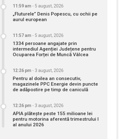
11:59 am
-
5 august, 2026
„Fluturele” Denis Popescu, cu ochii pe
aurul european
11:57 am
-
5 august, 2026
1334 persoane angajate prin
intermediul Agenției Județene pentru
Ocuparea Forței de Muncă Vâlcea
12:26 pm
-
3 august, 2026
Pentru al doilea an consecutiv,
magazinele PPC Energie devin puncte
de adăpostire pe timp de caniculă
12:26 pm
-
3 august, 2026
APIA plătește peste 155 milioane lei
pentru motorina aferentă trimestrului I
al anului 2026