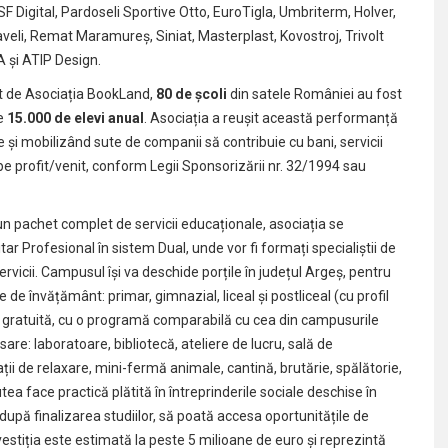
F Digital, Pardoseli Sportive Otto, EuroTigla, Umbriterm, Holver,
veli, Remat Maramureș, Siniat, Masterplast, Kovostroj, Trivolt
A și ATIP Design.
t de Asociația BookLand,
80
de
școli
din satele României au fost
te
15.000 de elevi anual
. Asociația a reușit această performanță
e și mobilizând sute de companii să contribuie cu bani, servicii
pe profit/venit, conform Legii Sponsorizării nr. 32/1994 sau
n pachet complet de servicii educaționale, asociația se
r Profesional în sistem Dual, unde vor fi formați specialiștii de
rvicii. Campusul își va deschide porțile în județul Argeș, pentru
e de învățământ: primar, gimnazial, liceal și postliceal (cu profil
% gratuită, cu o programă comparabilă cu cea din campusurile
esare: laboratoare, bibliotecă, ateliere de lucru, sală de
pații de relaxare, mini-fermă animale, cantină, brutărie, spălătorie,
utea face practică plătită în întreprinderile sociale deschise în
upă finalizarea studiilor, să poată accesa oportunitățile de
stiția este estimată la peste 5 milioane de euro și reprezintă