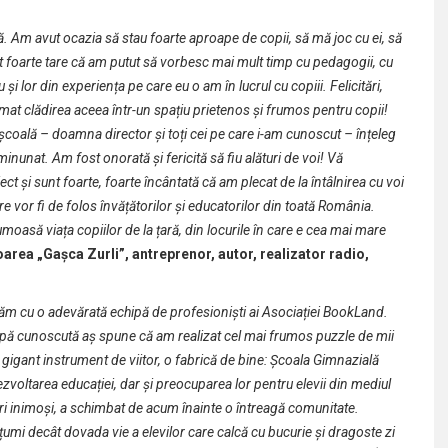
că. Am avut ocazia să stau foarte aproape de copii, să mă joc cu ei, să
ăcut foarte tare că am putut să vorbesc mai mult timp cu pedagogii, cu
 și lor din experiența pe care eu o am în lucrul cu copiii. Felicitări,
at clădirea aceea într-un spațiu prietenos și frumos pentru copii!
n școală – doamna director și toți cei pe care i-am cunoscut – înțeleg
nunat. Am fost onorată și fericită să fiu alături de voi! Vă
t și sunt foarte, foarte încântată că am plecat de la întâlnirea cu voi
re vor fi de folos învățătorilor și educatorilor din toată România.
umoasă viața copiilor de la țară, din locurile
în care
e cea mai mare
oarea „Ga
șca Zurli
”
,
antreprenor, autor, realizator radio,
m cu o adevărată echipă de profesioniști ai Asociației BookLand.
ipă cunoscută aș spune că am realizat cel mai frumos puzzle de mii
 gigant instrument de viitor, o fabrică de bine: Școala Gimnazială
ezvoltarea educației, dar și preocuparea lor pentru elevii din mediul
 inimoși, a schimbat de acum înainte o întreagă comunitate.
mi decât dovada vie a elevilor care calcă cu bucurie și dragoste zi