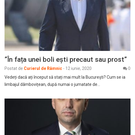
”În fața unei boli ești precaut sau prost”
Postat de
Curierul de Râmnic
-
12 iunie, 2020
0
Vedeți dacă ați început să stați mai mult la București? Cum se ia
limbajul dâmbovițean, după numai o jumatate de…