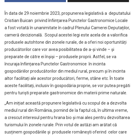
În data de 29 noiembrie 2023, propunerea legislativă a deputatului
Cristian Buican privind înființarea Punctelor Gastronomice Locale
a fost votată în unanimitate în cadrul Plenului Camerei Deputaților,
cameră decizională. Scopul acestei legi este acela de a valorifica
produsele autohtone din zonele rurale, de a oferi noi oportunități
producătorilor care vor avea posibilitatea de a-și vinde – și
preparate de către ei înșiși – produsele proprii. Astfel, se va
încuraja înființarea Punctelor Gastronomice în incinta
gospodăriilor producătorilor din mediul rural, precum și în incinta
altor facilitați ale acestor producători, ferme, stâne etc. În toate
aceste facilitați, inclusiv în gospodăria proprie, se vor putea pregăti
pentru turiști preparate gastronomice din materii prime naturale.
„Am inițiat această propunere legislativă cu scopul de a dezvolta
mediul rural din România, pornind de la faptul că, în ultima vreme,
a crescut interesul pentru hrana bio și mai ales pentru dezvoltarea
turismului în zonele rurale. Prin votul de astăzi am arătat că
susținem gospodăriile și produsele românești oferind celor care