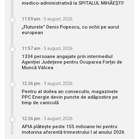
medico-administrativă la SPITALUL MIHĂEȘTI!
11:59 am
-
5 august, 2026
„Fluturele” Denis Popescu, cu ochii pe aurul
european
11:57 am
-
5 august, 2026
1334 persoane angajate prin intermediul
Agenției Județene pentru Ocuparea Forței de
Muncă Vâlcea
12:26 pm
-
3 august, 2026
Pentru al doilea an consecutiv, magazinele
PPC Energie devin puncte de adăpostire pe
timp de caniculă
12:26 pm
-
3 august, 2026
APIA plătește peste 155 milioane lei pentru
motorina aferentă trimestrului I al anului 2026