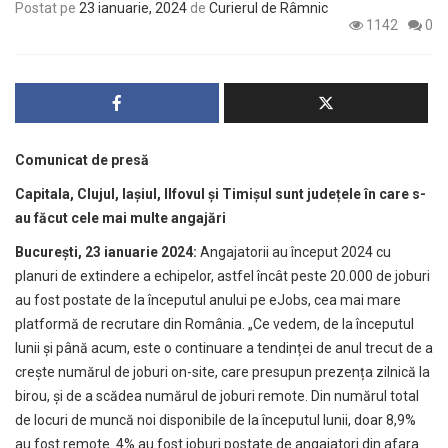
Postat pe
23 ianuarie, 2024
de
Curierul de Râmnic
1142
0
Comunicat de presă
Capitala, Clujul, Iașiul, Ilfovul și Timișul sunt județele în care s-
au făcut cele mai multe angajări
București, 23 ianuarie 2024:
Angajatorii au început 2024 cu
planuri de extindere a echipelor, astfel încât peste 20.000 de joburi
au fost postate de la începutul anului pe eJobs, cea mai mare
platformă de recrutare din România. „Ce vedem, de la începutul
lunii și până acum, este o continuare a tendinței de anul trecut de a
crește numărul de joburi on-site, care presupun prezența zilnică la
birou, și de a scădea numărul de joburi remote. Din numărul total
de locuri de muncă noi disponibile de la începutul lunii, doar 8,9%
au fost remote. 4% au fost joburi postate de angajatori din afara