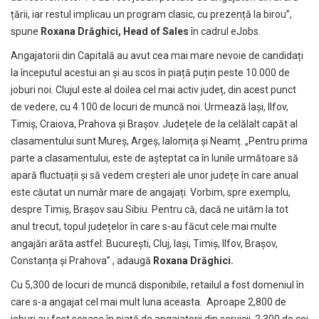
țării, iar restul implicau un program clasic, cu prezență la birou”,
spune
Roxana Drăghici, Head of Sales
în cadrul eJobs.
Angajatorii din Capitală au avut cea mai mare nevoie de candidați
la începutul acestui an și au scos în piață puțin peste 10.000 de
joburi noi. Clujul este al doilea cel mai activ județ, din acest punct
de vedere, cu 4.100 de locuri de muncă noi. Urmează Iași, Ilfov,
Timiș, Craiova, Prahova și Brașov. Județele de la celălalt capăt al
clasamentului sunt Mureș, Argeș, Ialomița și Neamț. „Pentru prima
parte a clasamentului, este de așteptat ca în lunile următoare să
apară fluctuații și să vedem creșteri ale unor județe în care anual
este căutat un număr mare de angajați. Vorbim, spre exemplu,
despre Timiș, Brașov sau Sibiu. Pentru că, dacă ne uităm la tot
anul trecut, topul județelor în care s-au făcut cele mai multe
angajări arăta astfel: București, Cluj, Iași, Timiș, Ilfov, Brașov,
Constanța și Prahova” , adaugă
Roxana Drăghici.
Cu 5,300 de locuri de muncă disponibile, retailul a fost domeniul în
care s-a angajat cel mai mult luna aceasta. Aproape 2,800 de
joburi au fost scoase în piață de angajatorii din servicii, 2,300 de cei