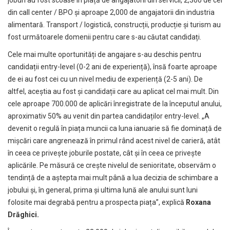
din call center / BPO și aproape 2,000 de angajatorii din industria
alimentară. Transport / logistică, construcții, producție și turism au
fost următoarele domenii pentru care s-au căutat candidați.
Cele mai multe oportunități de angajare s-au deschis pentru
candidații entry-level (0-2 ani de experiență), însă foarte aproape
de ei au fost cei cu un nivel mediu de experiență (2-5 ani). De
altfel, aceștia au fost și candidații care au aplicat cel mai mult. Din
cele aproape 700.000 de aplicări înregistrate de la începutul anului,
aproximativ 50% au venit din partea candidaților entry-level. „A
devenit o regulă în piața muncii ca luna ianuarie să fie dominață de
mișcări care angrenează în primul rând acest nivel de carieră, atât
în ceea ce privește joburile postate, cât și în ceea ce privește
aplicările. Pe măsură ce crește nivelul de senioritate, observăm o
tendință de a aștepta mai mult până a lua decizia de schimbare a
jobului și, în general, prima și ultima lună ale anului sunt luni
folosite mai degrabă pentru a prospecta piața”, explică
Roxana
Drăghici.