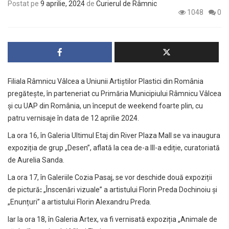
Postat pe
9 aprilie, 2024
de
Curierul de Râmnic
1048
0
Filiala Râmnicu Vâlcea a Uniunii Artiștilor Plastici din România
pregătește, în parteneriat cu Primăria Municipiului Râmnicu Vâlcea
și cu UAP din România, un început de weekend foarte plin, cu
patru vernisaje în data de 12 aprilie 2024.
La ora 16, în Galeria Ultimul Etaj din River Plaza Mall se va inaugura
expoziția de grup „Desen”, aflată la cea de-a III-a ediție, curatoriată
de Aurelia Sanda.
La ora 17, în Galeriile Cozia Pasaj, se vor deschide două expoziții
de picturăꓽ „Înscenări vizuale” a artistului Florin Preda Dochinoiu și
„Enunțuri” a artistului Florin Alexandru Preda.
Iar la ora 18, în Galeria Artex, va fi vernisată expoziția „Animale de