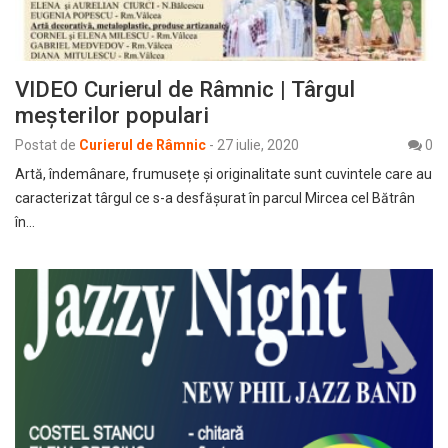
VIDEO Curierul de Râmnic | Târgul
meșterilor populari
Postat de
Curierul de Râmnic
-
27 iulie, 2020
0
Artă, îndemânare, frumusețe și originalitate sunt cuvintele care au
caracterizat târgul ce s-a desfășurat în parcul Mircea cel Bătrân
în…