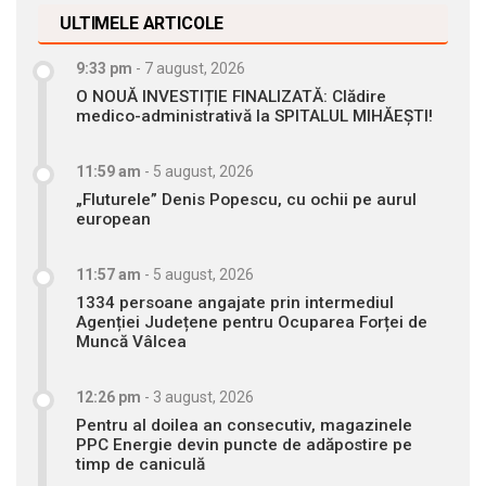
ULTIMELE ARTICOLE
9:33 pm
-
7 august, 2026
O NOUĂ INVESTIȚIE FINALIZATĂ: Clădire
medico-administrativă la SPITALUL MIHĂEȘTI!
11:59 am
-
5 august, 2026
„Fluturele” Denis Popescu, cu ochii pe aurul
european
11:57 am
-
5 august, 2026
1334 persoane angajate prin intermediul
Agenției Județene pentru Ocuparea Forței de
Muncă Vâlcea
12:26 pm
-
3 august, 2026
Pentru al doilea an consecutiv, magazinele
PPC Energie devin puncte de adăpostire pe
timp de caniculă