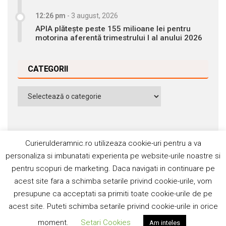
12:26 pm
-
3 august, 2026
APIA plătește peste 155 milioane lei pentru
motorina aferentă trimestrului I al anului 2026
CATEGORII
Categorii
Curierulderamnic.ro utilizeaza cookie-uri pentru a va
personaliza si imbunatati experienta pe website-urile noastre si
pentru scopuri de marketing. Daca navigati in continuare pe
Contact
Publicitate
Abonamente
acest site fara a schimba setarile privind cookie-urile, vom
Politica de cookie
Termeni si condiţii
presupune ca acceptati sa primiti toate cookie-urile de pe
acest site. Puteti schimba setarile privind cookie-urile in orice
©2006-2020 Silviu Popescu. Toate drepturile rezervate. ISSN:
moment.
Setari Cookies
Am inteles
1842-4589