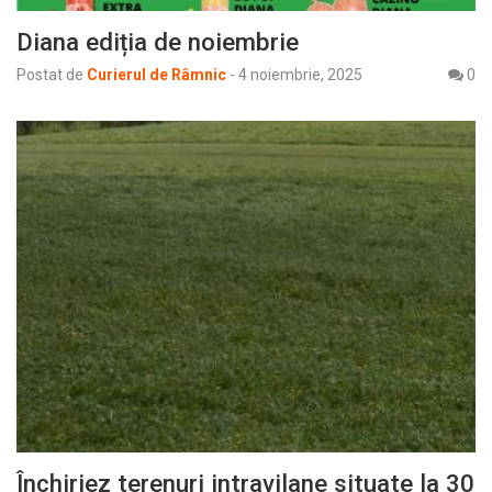
Diana ediția de noiembrie
Postat de
Curierul de Râmnic
-
4 noiembrie, 2025
0
Închiriez terenuri intravilane situate la 30