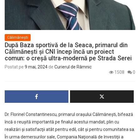
Călimănești
După Baza sportivă de la Seaca, primarul din
Călimăneşti şi CNI încep încă un proiect
comun: o creşă ultra-modernă pe Strada Serei
Postat pe
9 mai, 2024
de
Curierul de Râmnic
1508
0
Dr. Florinel Constantinescu, primarul oraşului Călimăneşti, bifează
încă o reuşită importantă pe finalul acestui mandat, plin cu
realizări şi satisfacţii atât pentru edil, cât şi pentru comunitatea sa.
În urma demersurilor sale, Compania Naţională de Investiţii a