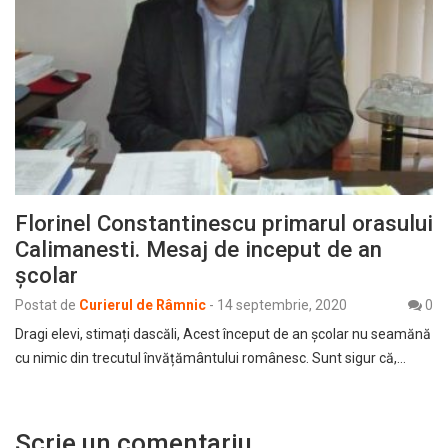
Florinel Constantinescu primarul orasului
Calimanesti. Mesaj de inceput de an
școlar
Postat de
Curierul de Râmnic
-
14 septembrie, 2020
0
Dragi elevi, stimați dascăli, Acest început de an școlar nu seamănă
cu nimic din trecutul învățământului românesc. Sunt sigur că,…
Scrie un comentariu