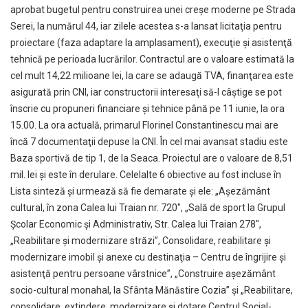
aprobat bugetul pentru construirea unei creşe moderne pe Strada
Serei, la numărul 44, iar zilele acestea s-a lansat licitaţia pentru
proiectare (faza adaptare la amplasament), execuţie şi asistenţă
tehnică pe perioada lucrărilor. Contractul are o valoare estimată la
cel mult 14,22 milioane lei, la care se adaugă TVA, finanţarea este
asigurată prin CNI, iar constructorii interesaţi să-l câştige se pot
înscrie cu propuneri financiare şi tehnice până pe 11 iunie, la ora
15.00. La ora actuală, primarul Florinel Constantinescu mai are
încă 7 documentaţii depuse la CNI. În cel mai avansat stadiu este
Baza sportivă de tip 1, de la Seaca. Proiectul are o valoare de 8,51
mil. lei şi este în derulare. Celelalte 6 obiective au fost incluse în
Lista sinteză şi urmează să fie demarate şi ele: „Aşezământ
cultural, în zona Calea lui Traian nr. 720″, „Sală de sport la Grupul
Şcolar Economic şi Administrativ, Str. Calea lui Traian 278″,
„Reabilitare şi modernizare străzi”, Consolidare, reabilitare şi
modernizare imobil şi anexe cu destinaţia – Centru de îngrijire şi
asistenţă pentru persoane vârstnice”, „Construire aşezământ
socio-cultural monahal, la Sfânta Mănăstire Cozia” şi „Reabilitare,
consolidare, extindere, modernizare şi dotare Centrul Social-