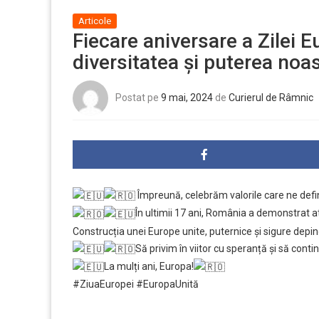
Articole
Fiecare aniversare a Zilei 
diversitatea și puterea no
Postat pe
9 mai, 2024
de
Curierul de Râmnic
Împreună, celebrăm valorile care ne defin
În ultimii 17 ani, România a demonstrat a
Construcția unei Europe unite, puternice și sigure depin
Să privim în viitor cu speranță și să cont
La mulți ani, Europa!
#ZiuaEuropei
#EuropaUnită