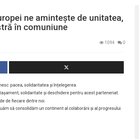
Europei ne amintește de unitatea,
astră în comuniune
1094
0
esc: pacea, solidaritatea și înțelegerea.
tașament, solidaritate și deschidere pentru acest parteneriat.
de de fiecare dintre noi.
inuăm să consolidăm un continent al colaborării și al progresului.