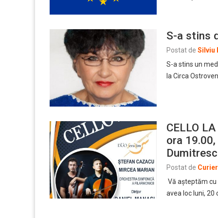
S-a stins 
Postat de
Silviu
S-a stins un med
la Circa Ostroveni
CELLO LA 
ora 19.00,
Dumitresc
Postat de
Curie
Vă așteptăm cu 
avea loc luni, 20