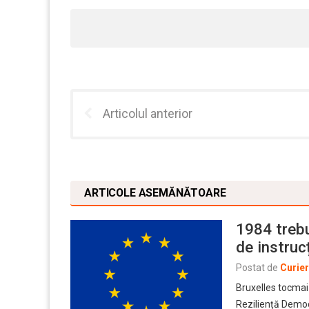
Articolul anterior
ARTICOLE ASEMĂNĂTOARE
1984 trebu
de instrucț
Postat de
Curie
Bruxelles tocmai
Reziliență Democ