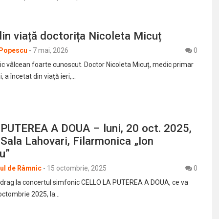
din viață doctorița Nicoleta Micuț
 Popescu
-
7 mai, 2026
0
ic vâlcean foarte cunoscut. Doctor Nicoleta Micuț, medic primar
, a încetat din viață ieri,…
PUTEREA A DOUA – luni, 20 oct. 2025,
 Sala Lahovari, Filarmonica „Ion
u”
rul de Râmnic
-
15 octombrie, 2025
0
drag la concertul simfonic CELLO LA PUTEREA A DOUA, ce va
 octombrie 2025, la…