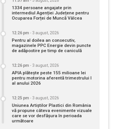
11:57 am
-
5 august, 2026
1334 persoane angajate prin
intermediul Agenției Județene pentru
Ocuparea Forței de Muncă Vâlcea
12:26 pm
-
3 august, 2026
Pentru al doilea an consecutiv,
magazinele PPC Energie devin puncte
de adăpostire pe timp de caniculă
12:26 pm
-
3 august, 2026
APIA plătește peste 155 milioane lei
pentru motorina aferentă trimestrului I
al anului 2026
12:25 pm
-
3 august, 2026
Uniunea Artiștilor Plastici din România
vă propune câteva evenimente vizuale
care se vor desfășura în perioada
următoare