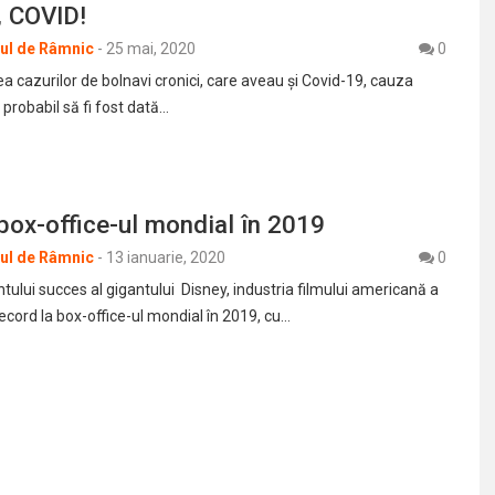
i, COVID!
rul de Râmnic
-
25 mai, 2020
0
ea cazurilor de bolnavi cronici, care aveau și Covid-19, cauza
 probabil să fi fost dată…
box-office-ul mondial în 2019
rul de Râmnic
-
13 ianuarie, 2020
0
tului succes al gigantului Disney, industria filmului americană a
ecord la box-office-ul mondial în 2019, cu…