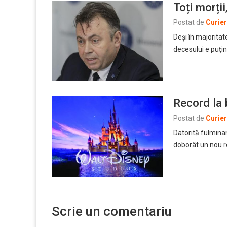
Toți morți
Postat de
Curie
Deși în majoritat
decesului e puțin
Record la 
Postat de
Curie
Datorită fulminan
doborât un nou r
Scrie un comentariu