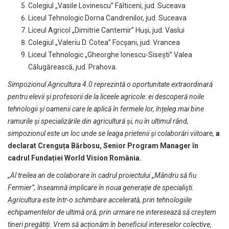
Colegiul „Vasile Lovinescu” Fălticeni, jud. Suceava
Liceul Tehnologic Dorna Candrenilor, jud. Suceava
Liceul Agricol „Dimitrie Cantemir” Huși, jud. Vaslui
Colegiul „Valeriu D. Cotea” Focșani, jud. Vrancea
Liceul Tehnologic „Gheorghe Ionescu-Sisești” Valea
Călugărească, jud. Prahova.
Simpozionul Agricultura 4.0 reprezintă o oportunitate extraordinară
pentru elevii și profesorii de la liceele agricole: ei descoperă noile
tehnologii și oamenii care le aplică în fermele lor, înțeleg mai bine
ramurile și specializările din agricultură și, nu în ultimul rând,
simpozionul este un loc unde se leaga prietenii și colaborări viitoare,
a
declarat Crenguța Bărbosu, Senior Program Manager în
cadrul Fundației World Vision România.
„
Al treilea an de colaborare în cadrul proiectului „Mândru să fiu
Fermier”, înseamnă implicare în noua generație de specialiști.
Agricultura este într-o schimbare accelerată, prin tehnologiile
echipamentelor de ultimă oră, prin urmare ne interesează să creștem
tineri pregătiți.
Vrem să acționăm în beneficiul intereselor colective,