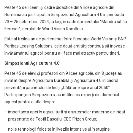
Peste 45 de liceeni și cadre didactice din 9 licee agricole din
România au participat la Simpozionul Agricultura 4.0 în perioada
23 – 25 octombrie 2024, la Iași, în cadrul proiectului “Mândru să fiu
Fermier”, derulat de World Vision România.
Este al treilea an de parteneriat între Fundația World Vision și BNP
Paribas Leasing Solutions, cele două entități continuă să inoveze
învățământul agricol, pentru a-l face mai atractiv pentru tineri.
Simpozionul Agricultura 4.0
Peste 45 de elevi și profesori din 9 licee agricole, din 8 județe au
învățat despre Agricultura Durabilă și Agricultura 4.0 în cadrul
prezentării pachetului de lecții „Călătorie spre anul 2050”.
Participanții la Simpozion s-au întâlnit cu experți din domeniul
agricol pentru a afla despre:
– importanța apei în agricultură și a sistemelor moderne de irigat
– prezentate de Teofil Dascălu, CEO Frizon Group;
– noile tehnologii folosite în livezile intensive și în stupine –