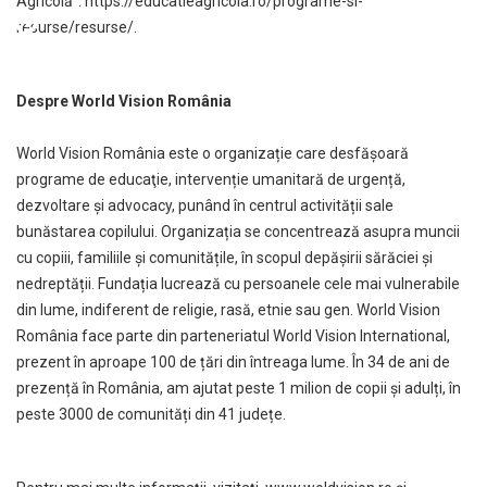
Agricolă”:
https://educatieagricola.ro/programe-si-
resurse/resurse/
.
Despre World Vision România
World Vision România este o organizație care desfășoară
programe de educaţie, intervenție umanitară de urgență,
dezvoltare și advocacy, punând în centrul activității sale
bunăstarea copilului. Organizația se concentrează asupra muncii
cu copiii, familiile și comunitățile, în scopul depășirii sărăciei și
nedreptății. Fundația lucrează cu persoanele cele mai vulnerabile
din lume, indiferent de religie, rasă, etnie sau gen. World Vision
România face parte din parteneriatul World Vision International,
prezent în aproape 100 de țări din întreaga lume. În 34 de ani de
prezență în România, am ajutat peste 1 milion de copii și adulți, în
peste 3000 de comunități din 41 județe.