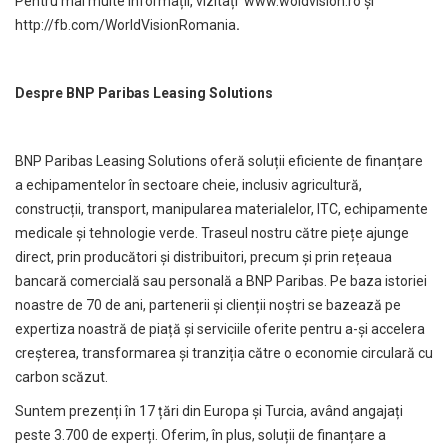
Pentru mai multe informații, vizitați
www.woldvision.ro
și
http://fb.com/WorldVisionRomania
.
Despre BNP Paribas Leasing Solutions
BNP Paribas Leasing Solutions oferă soluții eficiente de finanțare
a echipamentelor în sectoare cheie, inclusiv agricultură,
construcții, transport, manipularea materialelor, ITC, echipamente
medicale și tehnologie verde. Traseul nostru către piețe ajunge
direct, prin producători și distribuitori, precum și prin rețeaua
bancară comercială sau personală a BNP Paribas. Pe baza istoriei
noastre de 70 de ani, partenerii și clienții noștri se bazează pe
expertiza noastră de piață și serviciile oferite pentru a-și accelera
creșterea, transformarea și tranziția către o economie circulară cu
carbon scăzut.
Suntem prezenți în 17 țări din Europa și Turcia, având angajați
peste 3.700 de experți. Oferim, în plus, soluții de finanțare a