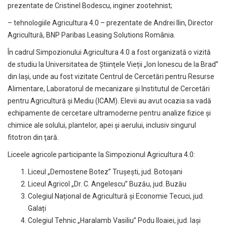
prezentate de Cristinel Bodescu, inginer zootehnist;
– tehnologiile Agricultura 4.0 – prezentate de Andrei Ilin, Director
Agricultură, BNP Paribas Leasing Solutions România.
În cadrul Simpozionului Agricultura 4.0 a fost organizată o vizită
de studiu la Universitatea de Ştiinţele Vieții „Ion Ionescu de la Brad”
din Iaşi, unde au fost vizitate Centrul de Cercetări pentru Resurse
Alimentare, Laboratorul de mecanizare și Institutul de Cercetări
pentru Agricultură şi Mediu (ICAM). Elevii au avut ocazia sa vadă
echipamente de cercetare ultramoderne pentru analize fizice şi
chimice ale solului, plantelor, apei şi aerului, inclusiv singurul
fitotron din ţară.
Liceele agricole participante la Simpozionul Agricultura 4.0:
Liceul „Demostene Botez” Trușești, jud. Botoșani
Liceul Agricol „Dr. C. Angelescu” Buzău, jud. Buzău
Colegiul Național de Agricultură și Economie Tecuci, jud.
Galați
Colegiul Tehnic „Haralamb Vasiliu” Podu Iloaiei, jud. Iași