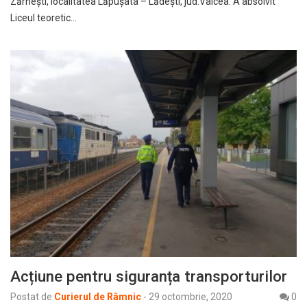
Zărneşti, localitatea Lăpuşata – Lădeşti, jud.Vâlcea. A absolvit
Liceul teoretic…
Acțiune pentru siguranța transporturilor
Postat de
Curierul de Râmnic
-
29 octombrie, 2020
0