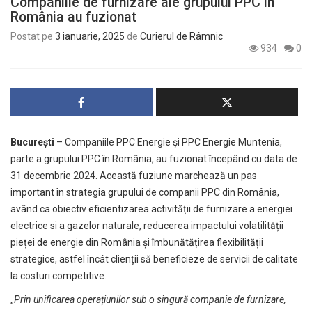
Companiile de furnizare ale grupului PPC în
România au fuzionat
Postat pe
3 ianuarie, 2025
de
Curierul de Râmnic
934
0
București
– Companiile PPC Energie și PPC Energie Muntenia,
parte a grupului PPC în România, au fuzionat începând cu data de
31 decembrie 2024. Această fuziune marchează un pas
important în strategia grupului de companii PPC din România,
având ca obiectiv eficientizarea activității de furnizare a energiei
electrice si a gazelor naturale, reducerea impactului volatilității
pieței de energie din România și îmbunătățirea flexibilității
strategice, astfel încât clienții să beneficieze de servicii de calitate
la costuri competitive.
„
Prin unificarea operațiunilor sub o singură companie de furnizare,