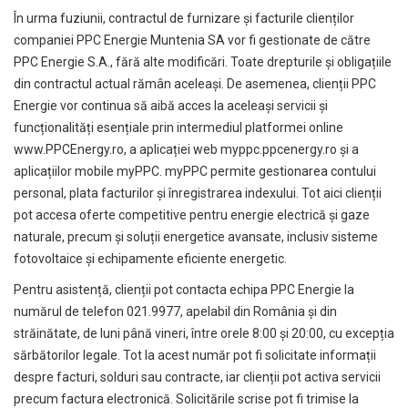
În urma fuziunii, contractul de furnizare și facturile clienților
companiei PPC Energie Muntenia SA vor fi gestionate de către
PPC Energie S.A., fără alte modificări. Toate drepturile și obligațiile
din contractul actual rămân aceleași.
De asemenea, clienții PPC
Energie vor continua să aibă acces la aceleași servicii și
funcționalități esențiale prin intermediul platformei online
www.PPCEnergy.ro
,
a aplicației web
myppc.ppcenergy.ro
și a
aplicațiilor mobile myPPC.
myPPC permite gestionarea contului
personal, plata facturilor și înregistrarea indexului. Tot aici clienții
pot accesa oferte competitive pentru energie electrică și gaze
naturale, precum și soluții energetice avansate, inclusiv sisteme
fotovoltaice și echipamente eficiente energetic.
Pentru asistență, clienții pot contacta echipa PPC Energie la
numărul de telefon 021.9977, apelabil din România și din
străinătate, de luni până vineri, între orele 8:00 și 20:00, cu excepția
sărbătorilor legale. Tot la acest număr pot fi solicitate informații
despre facturi, solduri sau contracte, iar clienții pot activa servicii
precum factura electronică. Solicitările scrise pot fi trimise la