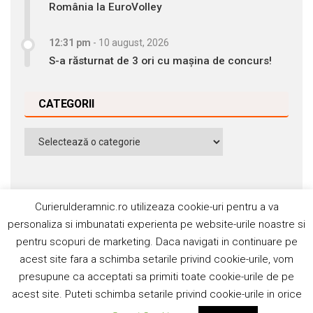
România la EuroVolley
12:31 pm
-
10 august, 2026
S-a răsturnat de 3 ori cu mașina de concurs!
CATEGORII
Categorii
Curierulderamnic.ro utilizeaza cookie-uri pentru a va
personaliza si imbunatati experienta pe website-urile noastre si
pentru scopuri de marketing. Daca navigati in continuare pe
Contact
Publicitate
Abonamente
acest site fara a schimba setarile privind cookie-urile, vom
Politica de cookie
Termeni si condiţii
presupune ca acceptati sa primiti toate cookie-urile de pe
acest site. Puteti schimba setarile privind cookie-urile in orice
©2006-2020 Silviu Popescu. Toate drepturile rezervate. ISSN: