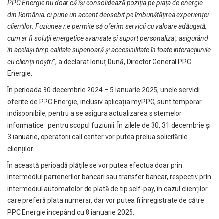
PPC Energie nu doar că își consolidează poziția pe piața de energie
din România, ci pune un accent deosebit pe îmbunătățirea experienței
clienților. Fuziunea ne permite să oferim servicii cu valoare adăugată,
cum ar fi soluții energetice avansate și suport personalizat, asigurând
în același timp calitate superioară și accesibilitate în toate interacțiunile
cu clienții noștri
”, a declarat Ionuț Dună, Director General PPC
Energie.
În perioada 30 decembrie 2024 – 5 ianuarie 2025, unele servicii
oferite de PPC Energie, inclusiv aplicația myPPC, sunt temporar
indisponibile, pentru a se asigura actualizarea sistemelor
informatice, pentru scopul fuziunii. În zilele de 30, 31 decembrie și
3 ianuarie, operatorii call center vor putea prelua solicitările
clienților.
În această perioadă plățile se vor putea efectua doar prin
intermediul partenerilor bancari sau transfer bancar, respectiv prin
intermediul automatelor de plată de tip self-pay, în cazul clienților
care preferă plata numerar, dar vor putea fi înregistrate de către
PPC Energie începând cu 8 ianuarie 2025.