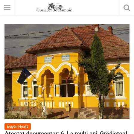
Eugen Neață
Atestat documentar: 6. La mulți ani, Grădiștea!