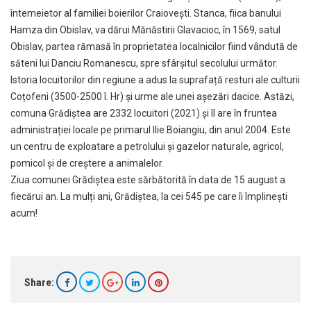
întemeietor al familiei boierilor Craiovești. Stanca, fiica banului
Hamza din Obislav, va dărui Mănăstirii Glavacioc, în 1569, satul
Obislav, partea rămasă în proprietatea localnicilor fiind vândută de
săteni lui Danciu Romanescu, spre sfârșitul secolului următor.
Istoria locuitorilor din regiune a adus la suprafață resturi ale culturii
Coțofeni (3500-2500 î. Hr) și urme ale unei așezări dacice. Astăzi,
comuna Grădiștea are 2332 locuitori (2021) și îl are în fruntea
administrației locale pe primarul Ilie Boiangiu, din anul 2004. Este
un centru de exploatare a petrolului și gazelor naturale, agricol,
pomicol și de creștere a animalelor.
Ziua comunei Grădiștea este sărbătorită în data de 15 august a
fiecărui an. La mulți ani, Grădiștea, la cei 545 pe care îi împlinești
acum!
Share: