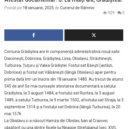
Postat pe
18 ianuarie, 2025
de
Curierul de Râmnic
929
0
Comuna Grădiștea are în componență administrativă nouă sate:
Diaconești, Dobricea, Grădiștea, Linia, Obislavu, Străchinești,
Turburea, Țuțuru și Valea Grădiștei. Fostul sat Băești (astăzi,
Dobricea) și fostul sat Vâlsănești (lângă Obislavu) apar pentru
prima dată într-un înscris din 18 ianuarie 1480. Au trecut de atunci
545 de ani! Se mai cunoaște atestarea documentară a satului
Grădiștea, la 3 august 1484, a fostului sat Runtea, la 3 august
1489, a satului Turburea, la 9 martie 1502, afostului sat Straja, la 3
septembrie 1514 și a fostului sat Dobrina (lângă Turburea), la 20
mai 1576.
La Obislavu s-a născut Hamza din Obislav, ban al Craiovei,
căsătorit cu una dintre fiicele lui Neagoe Ștrehăianul (sec. XVI),