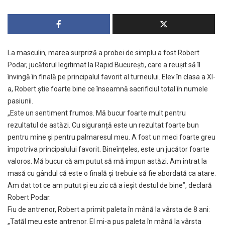
La masculin, marea surpriză a probei de simplu a fost Robert
Podar, jucătorul legitimat la Rapid București, care a reușit să îl
învingă în finală pe principalul favorit al turneului. Elev în clasa a XI-
a, Robert știe foarte bine ce înseamnă sacrificiul total în numele
pasiunii.
„Este un sentiment frumos. Mă bucur foarte mult pentru
rezultatul de astăzi. Cu siguranță este un rezultat foarte bun
pentru mine și pentru palmaresul meu. A fost un meci foarte greu
împotriva principalului favorit. Bineînțeles, este un jucător foarte
valoros. Mă bucur că am putut să mă impun astăzi. Am intrat la
masă cu gândul că este o finală și trebuie să fie abordată ca atare.
Am dat tot ce am putut și eu zic că a ieșit destul de bine”, declară
Robert Podar.
Fiu de antrenor, Robert a primit paleta în mână la vârsta de 8 ani:
„Tatăl meu este antrenor. El mi-a pus paleta în mână la vârsta