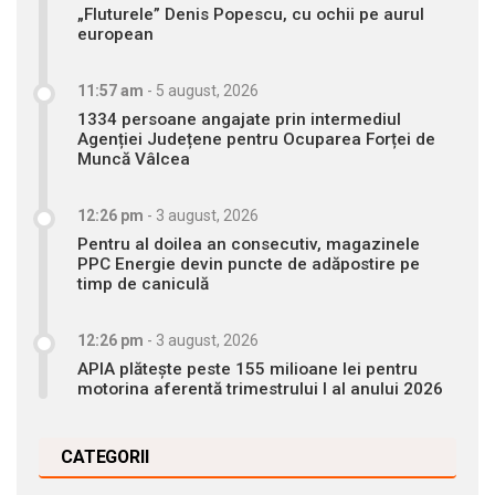
„Fluturele” Denis Popescu, cu ochii pe aurul
european
11:57 am
-
5 august, 2026
1334 persoane angajate prin intermediul
Agenției Județene pentru Ocuparea Forței de
Muncă Vâlcea
12:26 pm
-
3 august, 2026
Pentru al doilea an consecutiv, magazinele
PPC Energie devin puncte de adăpostire pe
timp de caniculă
12:26 pm
-
3 august, 2026
APIA plătește peste 155 milioane lei pentru
motorina aferentă trimestrului I al anului 2026
CATEGORII