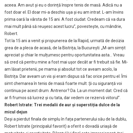
aceea. Am avut și eu o dorință înspre tenis de masă. Adică nu a
fost doar el. El doar mi-a deschis ușa și eu am intrat. L-am învins
prima oară la vârsta de 15 ani. A fost ciudat. Credeam că va dura
mai mult până să reușesc acest lucru”, povestește, cu mândrie,
Robert.
Tot la 15 ani a venit și propunerea de la Rapid, urmată de decizia
grea de a pleca de acasă, de la Bistrița, la București: „M-am simțit
apreciat și chiar le mulțumesc pentru oportunitatea asta… Vreau
să cred că pentru mine a fost mai ușor decât ar fi trebuit să fie. Mi-
am lăsat prietenii, pe mama și absolut tot ce aveam acolo, la
Bistrița. Dar aveam un vis și eram dispus să fac orice pentru el. Îmi
simt chemarea în tenis de masă foarte mult. Și cu siguranță voi
continua pe acest drum. Antrenor? Da. La un moment dat. Cred că
ar fi frumos să lucrez și cu tata, dar vedem ce rezervă viitorul”.
Robert Istrate: Trei medalii de aur și superstiția dulce de la
micul dejun
Deși a pierdut finala de simplu în fața partenerului său de la dublu,
Robert Istrate (principalul favorit) a oferit o dovadă uriașă de