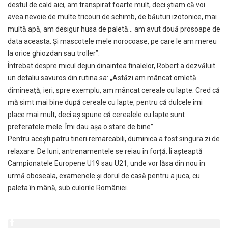
destul de cald aici, am transpirat foarte mult, deci știam că voi
avea nevoie de multe tricouri de schimb, de băuturi izotonice, mai
multă apă, am desigur husa de paletă… am avut două prosoape de
data aceasta. Și mascotele mele norocoase, pe care le am mereu
la orice ghiozdan sau troller”.
Întrebat despre micul dejun dinaintea finalelor, Robert a dezvăluit
un detaliu savuros din rutina sa: „Astăzi am mâncat omletă
dimineață, ieri, spre exemplu, am mâncat cereale cu lapte. Cred că
mă simt mai bine după cereale cu lapte, pentru că dulcele îmi
place mai mult, deci aș spune că cerealele cu lapte sunt
preferatele mele. Îmi dau așa o stare de bine”.
Pentru acești patru tineri remarcabili, duminica a fost singura zi de
relaxare. De luni, antrenamentele se reiau în forță. Îi așteaptă
Campionatele Europene U19 sau U21, unde vor lăsa din nou în
urmă oboseala, examenele și dorul de casă pentru a juca, cu
paleta în mână, sub culorile României.