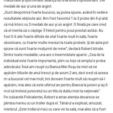
maturitate și sportivitate. Bilanțul lui final este impresionant: trei
medalii de aur și una de argint.
„Sunt deopotrivă foarte bucuros, aș putea spune, având în vedere
rezultatele obținute aici. Am fost favoritul 1 la 3 probe din 4 și iată
că mă întorc cu 3 medalii de aur și un argint. O finală pe care cred
că el merita să o câștige. Îl felicit pentru jocul prestat astăzi. Au
fost 5-6 zile foarte dificile de stat foarte mult în sală, foarte
obositoare, cu foarte multe meciuri la toate probele. Și de asta pot
spune că sunt foarte mulțumit de mine”, declară Robert Istrate.
Dintre toate medaliile, una are o însemnătate aparte: „Cea de la
individual este foarte importantă, știm cu toții că simplul e proba
adevărului. Însă am reușit cu Bianca Mei-Roșu la mixt să ne
apărăm titlurile de anul trecut și de acum 2 ani, deci cred că aceea
m-a bucurat cel mai mult, îmi doream foarte mult să reușim să-l
apărăm, mai ales că este ultimul an pentru Bianca la juniori și aș fi
vrut să încheie junioratul cu un titlu la dublu mixt la naționale”.
Pe culoarele Polivalentei, Robert a atras atenția deoarece se
plimba mereu cu un troller după el. Tânărul a explicat, amuzat,
misterul: „Este trollerul meu cu care vin la sală, mai ales că a fost