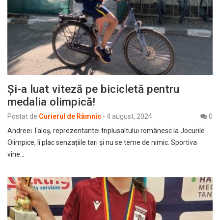
Și-a luat viteză pe bicicletă pentru
medalia olimpică!
Postat de
Curierul de Râmnic
-
4 august, 2024
0
Andreei Taloș, reprezentantei triplusaltului românesc la Jocurile
Olimpice, îi plac senzațiile tari și nu se teme de nimic. Sportiva
vine…