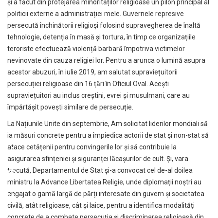
și a făcut din protejarea minorităților religioase un pilon principal al
politicii externe a administrației mele. Guvernele represive
persecută închinătorii religioși folosind supravegherea de înaltă
tehnologie, detenția în masă și tortura, în timp ce organizațiile
teroriste efectuează violență barbară împotriva victimelor
nevinovate din cauza religiei lor. Pentru a arunca o lumină asupra
acestor abuzuri, în iulie 2019, am salutat supraviețuitorii
persecuției religioase din 16 țări în Oficiul Oval. Acești
supraviețuitori au inclus creștini, evrei și musulmani, care au
împărtășit povești similare de persecuție.
La Națiunile Unite din septembrie, Am solicitat liderilor mondiali să
ia măsuri concrete pentru a împiedica actorii de stat și non-stat să
atace cetățenii pentru convingerile lor și să contribuie la
asigurarea sfințeniei și siguranței lăcașurilor de cult. Și, vara
trecută, Departamentul de Stat și-a convocat cel de-al doilea
ministru la Advance Libertatea Religie, unde diplomații noștri au
angajat o gamă largă de părți interesate din guvern și societatea
civilă, atât religioase, cât și laice, pentru a identifica modalități
concrete de a combate persecuția și discriminarea religioasă din