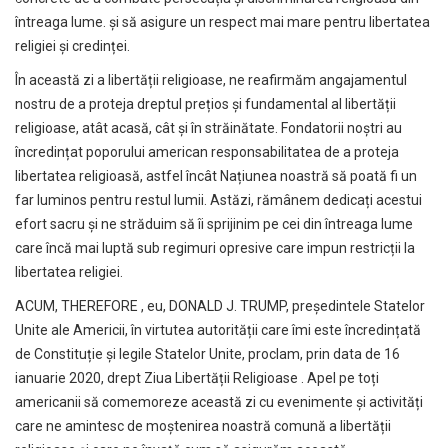
întreaga lume. și să asigure un respect mai mare pentru libertatea
religiei și credinței.
În această zi a libertății religioase, ne reafirmăm angajamentul
nostru de a proteja dreptul prețios și fundamental al libertății
religioase, atât acasă, cât și în străinătate. Fondatorii noștri au
încredințat poporului american responsabilitatea de a proteja
libertatea religioasă, astfel încât Națiunea noastră să poată fi un
far luminos pentru restul lumii. Astăzi, rămânem dedicați acestui
efort sacru și ne străduim să îi sprijinim pe cei din întreaga lume
care încă mai luptă sub regimuri opresive care impun restricții la
libertatea religiei.
ACUM, THEREFORE , eu, DONALD J. TRUMP, președintele Statelor
Unite ale Americii, în virtutea autorității care îmi este încredințată
de Constituție și legile Statelor Unite, proclam, prin data de 16
ianuarie 2020, drept Ziua Libertății Religioase . Apel pe toți
americanii să comemoreze această zi cu evenimente și activități
care ne amintesc de moștenirea noastră comună a libertății