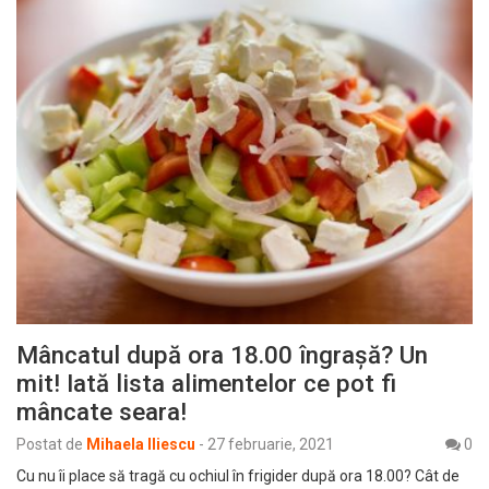
Mâncatul după ora 18.00 îngraşă? Un
mit! Iată lista alimentelor ce pot fi
mâncate seara!
Postat de
Mihaela Iliescu
-
27 februarie, 2021
0
Cu nu îi place să tragă cu ochiul în frigider după ora 18.00? Cât de