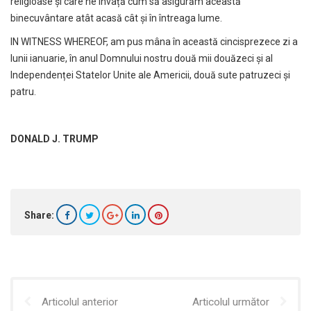
religioase și care ne învață cum să asigurăm această
binecuvântare atât acasă cât și în întreaga lume.
IN WITNESS WHEREOF, am pus mâna în această cincisprezece zi a
lunii ianuarie, în anul Domnului nostru două mii douăzeci și al
Independenței Statelor Unite ale Americii, două sute patruzeci și
patru.
DONALD J. TRUMP
Share:
Articolul anterior
Articolul următor