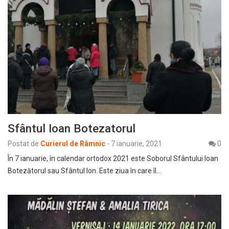
Sfântul Ioan Botezatorul
Postat de
Curierul de Râmnic
-
7 ianuarie, 2021
0
În 7 ianuarie, în calendar ortodox 2021 este Soborul Sfântului Ioan
Botezătorul sau Sfântul Ion. Este ziua în care îl…