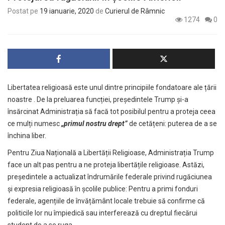
Postat pe
19 ianuarie, 2020
de
Curierul de Râmnic
1274
0
Libertatea religioasă este unul dintre principiile fondatoare ale țării
noastre . De la preluarea funcției, președintele Trump și-a
însărcinat Administrația să facă tot posibilul pentru a proteja ceea
ce mulți numesc
„primul nostru drept”
de cetățeni: puterea de a se
închina liber.
Pentru Ziua Națională a Libertății Religioase, Administrația Trump
face un alt pas pentru a ne proteja libertățile religioase. Astăzi,
președintele a actualizat îndrumările federale privind rugăciunea
și expresia religioasă în școlile publice: Pentru a primi fonduri
federale, agențiile de învățământ locale trebuie să confirme că
politicile lor nu împiedică sau interferează cu dreptul fiecărui
student de a se ruga.