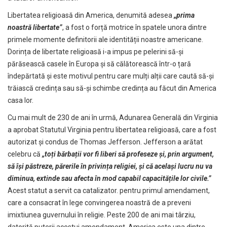
Libertatea religioasă din America, denumită adesea
„prima
noastră libertate”
, a fost o forță motrice în spatele unora dintre
primele momente definitorii ale identității noastre americane.
Dorința de libertate religioasă i-a impus pe pelerini să-și
părăsească casele în Europa și să călătorească într-o țară
îndepărtată și este motivul pentru care mulți alții care caută să-și
trăiască credința sau să-și schimbe credința au făcut din America
casa lor.
Cu mai mult de 230 de ani în urmă, Adunarea Generală din Virginia
a aprobat Statutul Virginia pentru libertatea religioasă, care a fost
autorizat și condus de Thomas Jefferson. Jefferson a arătat
celebru că
„toți bărbații vor fi liberi să profeseze și, prin argument,
să își păstreze, părerile în privința religiei, și că același lucru nu va
diminua, extinde sau afecta în mod capabil capacitățile lor civile.”
Acest statut a servit ca catalizator. pentru primul amendament,
care a consacrat în lege convingerea noastră de a preveni
imixtiunea guvernului în religie. Peste 200 de ani mai târziu,
datorită puterii acestui amendament, America este una dintre