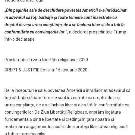
„Din paginile sale de deschidere,povestea Americii s-a înrădăcinat
în adevărul că toți bărbații și toate femeile sunt înzestrate cu
dreptul de a-și urma conștiința, de a se închina liber și de a trăi în
conformitate cu convingerile lor ”
, a declarat președintele Trump
într-o declarație.
Proclamație în ziua libertății religioase, 2020
DREPT & JUSTIȚIE Emis la: 15 ianuarie 2020
De la începuturile sale, povestea Americii a înrădăcinat adevărul că
toți bărbații și toate femeile sunt înzestrate cu dreptul de a-și
urma conștiința, de a se închina liber și de a trăi în conformitate cu
convingerile lor. De Ziua Libertății Religioase, onorăm legătura
fundamentală dintre libertate și credință în țara noastră și
reafirmăm angajamentul nostru de a proteja libertatea religioasă
a tuturor americanilor.