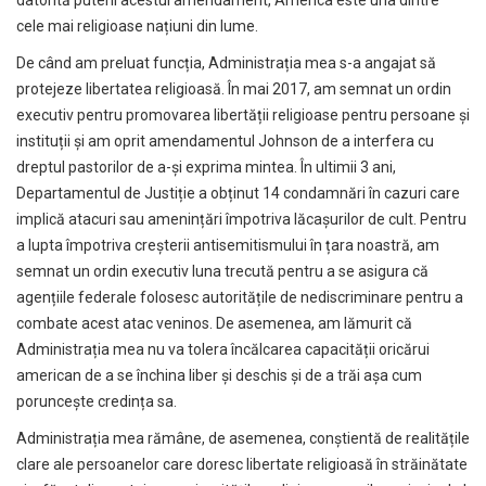
cele mai religioase națiuni din lume.
De când am preluat funcția, Administrația mea s-a angajat să
protejeze libertatea religioasă. În mai 2017, am semnat un ordin
executiv pentru promovarea libertății religioase pentru persoane și
instituții și am oprit amendamentul Johnson de a interfera cu
dreptul pastorilor de a-și exprima mintea. În ultimii 3 ani,
Departamentul de Justiție a obținut 14 condamnări în cazuri care
implică atacuri sau amenințări împotriva lăcașurilor de cult. Pentru
a lupta împotriva creșterii antisemitismului în țara noastră, am
semnat un ordin executiv luna trecută pentru a se asigura că
agențiile federale folosesc autoritățile de nediscriminare pentru a
combate acest atac veninos. De asemenea, am lămurit că
Administrația mea nu va tolera încălcarea capacității oricărui
american de a se închina liber și deschis și de a trăi așa cum
poruncește credința sa.
Administrația mea rămâne, de asemenea, conștientă de realitățile
clare ale persoanelor care doresc libertate religioasă în străinătate