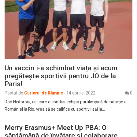
Un vaccin i-a schimbat viața și acum
pregătește sportivii pentru JO de la
Paris!
Postat de
Curierul de Râmnic
-
14 aprilie, 2022
0
Dan Nistoroiu, cel care a condus echipa paralimpică de natație a
României la Rio, vrea să se califice cu sportivii săi la…
Merry Erasmus+ Meet Up PBA: O
săptămână de învățare și colaborare