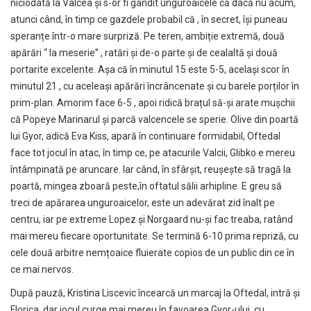
niciodată la Vâlcea și s-or fi gândit unguroaicele că dacă nu acum,
atunci când, în timp ce gazdele probabil că , în secret, își puneau
speranțe într-o mare surpriză. Pe teren, ambiție extremă, două
apărări “ la meserie” , ratări și de-o parte și de cealaltă și două
portarite excelente. Așa că în minutul 15 este 5-5, același scor în
minutul 21 , cu aceleași apărări încrâncenate și cu barele porților în
prim-plan. Amorim face 6-5 , apoi ridică brațul să-și arate mușchii
că Popeye Marinarul și parcă valcencele se sperie. Olive din poartă
lui Gyor, adică Eva Kiss, apară în continuare formidabil, Oftedal
face tot jocul în atac, în timp ce, pe atacurile Valcii, Glibko e mereu
întâmpinată pe aruncare. Iar când, în sfârșit, reușește să tragă la
poartă, mingea zboară peste,în oftatul sălii arhipline. E greu să
treci de apărarea unguroaicelor, este un adevărat zid înalt pe
centru, iar pe extreme Lopez și Norgaard nu-și fac treaba, ratând
mai mereu fiecare oportunitate. Se termină 6-10 prima repriză, cu
cele două arbitre nemțoaice fluierate copios de un public din ce în
ce mai nervos.
După pauză, Kristina Liscevic încearcă un marcaj la Oftedal, intră și
Florica, dar jocul curge mai mereu în favoarea Gyor-ului, cu