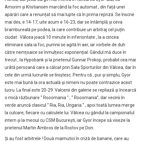
Amorim și Kristiansen marcând la foc automat , din față unei
apărări care a renunțat să mai lupte că în prima repriză. Se înscrie
mai des, e 14-17, uite acum e 16-23, dar se întâmplă și ceva
brambureală pe podea, la care contribuie un arbitraj cel puțîn
ciudat . Vâlcea joacă 10 minute în inferioritate , la a cincea
eliminare sala ia foc, pumnii se agită în aer, iar vorbele de duh
către nemțoaice se înmulțesc exponențial. Gândul mă duce în
trecut , la Hypobank și la prietenul Gunnar Prokop, probabil cea mai
urâtă persoană care a călcat prin Sala Sporturilor din Vâlcea, dar în
cele din urmă lucrurile se liniștesc. Pentru că , pur și simplu, Gyor
este mai bună la ora actuală și nimeni nu poate contrazice acest
lucru. La final este 20-29. Valcenii din galerie se repliază și încearcă
o mică răzbunare “ Rooomania “ , “ Rooomania”, dar vecinii în
verde aruncă clasicul “ Ria, Ria, Ungaria “ , apoi toată lumea merge
la culcare, fiecare cu calculele lui. Vâlcea cu gândul la campionatul
intern și la meciul cu CSM București, iar Gyor începe să viseze la
prietenul Martin Ambros de la Rostov pe Don.
Și au fost arbitrele ! Două maimutici în criză de banane, care au