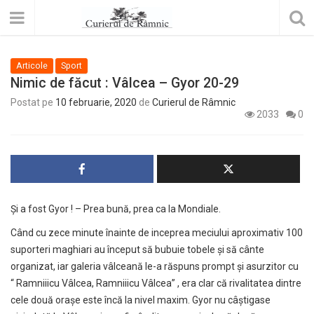
Articole
Sport
Nimic de făcut : Vâlcea – Gyor 20-29
Postat pe
10 februarie, 2020
de
Curierul de Râmnic
2033
0
Și a fost Gyor ! – Prea bună, prea ca la Mondiale.
Când cu zece minute înainte de inceprea meciului aproximativ 100
suporteri maghiari au început să bubuie tobele și să cânte
organizat, iar galeria vâlceană le-a răspuns prompt și asurzitor cu
“ Ramniiicu Vâlcea, Ramniiicu Vâlcea” , era clar că rivalitatea dintre
cele două orașe este încă la nivel maxim. Gyor nu câștigase