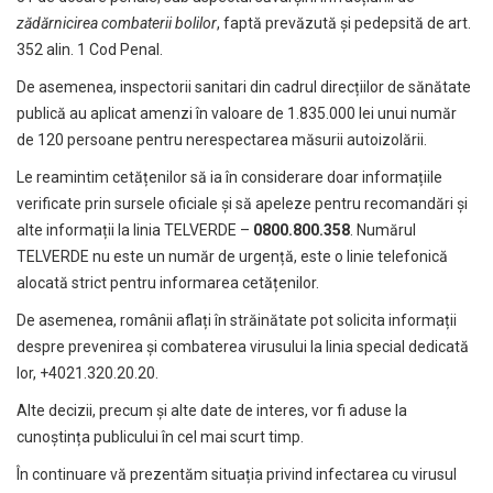
zădărnicirea combaterii bolilor
, faptă prevăzută şi pedepsită de art.
352 alin. 1 Cod Penal.
De asemenea, inspectorii sanitari din cadrul direcțiilor de sănătate
publică au aplicat amenzi în valoare de 1.835.000 lei unui număr
de 120 persoane pentru nerespectarea măsurii autoizolării.
Le reamintim cetățenilor să ia în considerare doar informațiile
verificate prin sursele oficiale și să apeleze pentru recomandări și
alte informații la linia TELVERDE –
0800.800.358
. Numărul
TELVERDE nu este un număr de urgență, este o linie telefonică
alocată strict pentru informarea cetățenilor.
De asemenea, românii aflați în străinătate pot solicita informații
despre prevenirea și combaterea virusului la linia special dedicată
lor, +4021.320.20.20.
Alte decizii, precum și alte date de interes, vor fi aduse la
cunoștința publicului în cel mai scurt timp.
În continuare vă prezentăm situația privind infectarea cu virusul