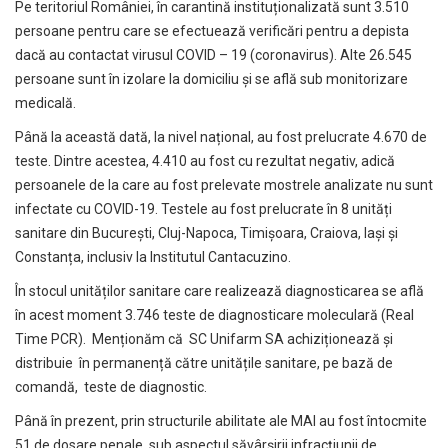
Pe teritoriul României, în carantină instituționalizată sunt 3.510
persoane pentru care se efectuează verificări pentru a depista
dacă au contactat virusul COVID – 19 (coronavirus). Alte 26.545
persoane sunt în izolare la domiciliu și se află sub monitorizare
medicală.
Până la această dată, la nivel național, au fost prelucrate 4.670 de
teste. Dintre acestea, 4.410 au fost cu rezultat negativ, adică
persoanele de la care au fost prelevate mostrele analizate nu sunt
infectate cu COVID-19. Testele au fost prelucrate în 8 unități
sanitare din București, Cluj-Napoca, Timișoara, Craiova, Iași și
Constanța, inclusiv la Institutul Cantacuzino.
În stocul unităților sanitare care realizează diagnosticarea se află
în acest moment 3.746 teste de diagnosticare moleculară (Real
Time PCR). Menționăm că SC Unifarm SA achiziționează și
distribuie în permanență către unitățile sanitare, pe bază de
comandă, teste de diagnostic.
Până în prezent, prin structurile abilitate ale MAI au fost întocmite
51 de dosare penale, sub aspectul săvârșirii infracțiunii de