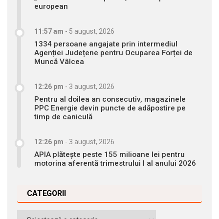
european
11:57 am
-
5 august, 2026
1334 persoane angajate prin intermediul
Agenției Județene pentru Ocuparea Forței de
Muncă Vâlcea
12:26 pm
-
3 august, 2026
Pentru al doilea an consecutiv, magazinele
PPC Energie devin puncte de adăpostire pe
timp de caniculă
12:26 pm
-
3 august, 2026
APIA plătește peste 155 milioane lei pentru
motorina aferentă trimestrului I al anului 2026
CATEGORII
Categorii