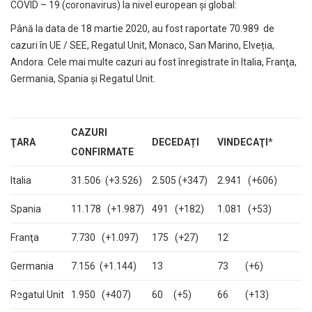
COVID – 19 (coronavirus) la nivel european și global:
Până la data de 18 martie 2020, au fost raportate 70.989 de
cazuri în UE / SEE, Regatul Unit, Monaco, San Marino, Elveția,
Andora. Cele mai multe cazuri au fost înregistrate în Italia, Franţa,
Germania, Spania și Regatul Unit.
CAZURI
ŢARA
DECEDAȚI
VINDECA
ŢI
*
CONFIRMATE
Italia
31.506 (+3.526)
2.505 (+347)
2.941 (+606)
Spania
11.178 (+1.987)
491 (+182)
1.081 (+53)
Franţa
7.730 (+1.097)
175 (+27)
12
Germania
7.156 (+1.144)
13
73 (+6)
Regatul Unit
1.950 (+407)
60 (+5)
66 (+13)