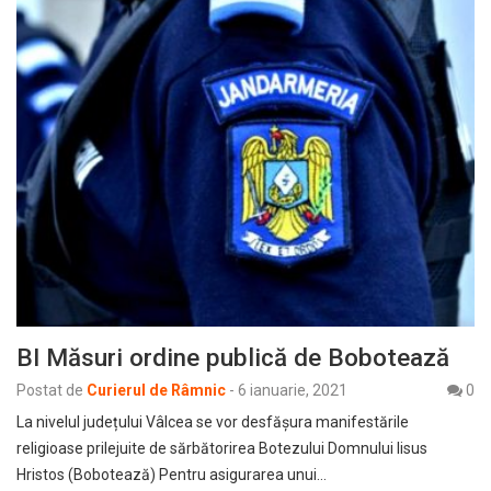
BI Măsuri ordine publică de Bobotează
Postat de
Curierul de Râmnic
-
6 ianuarie, 2021
0
La nivelul județului Vâlcea se vor desfășura manifestările
religioase prilejuite de sărbătorirea Botezului Domnului Iisus
Hristos (Bobotează) Pentru asigurarea unui…