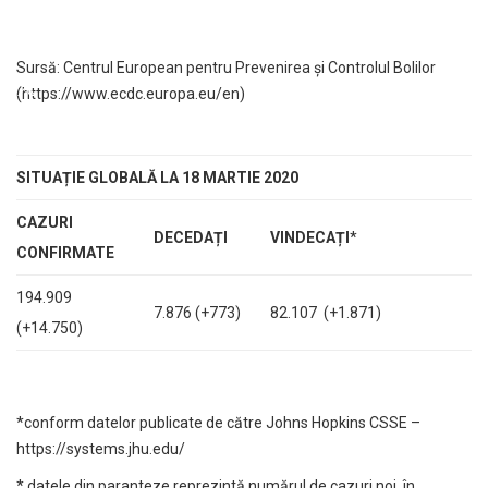
Sursă: Centrul European pentru Prevenirea și Controlul Bolilor
(
https://www.ecdc.europa.eu/en
)
SITUAȚIE GLOBALĂ LA
1
8
MARTIE 2020
CAZURI
DECEDAȚI
VINDECAȚI
*
CONFIRMATE
194.909
7.876 (+773)
82.107 (+1.871)
(+14.750)
*conform datelor publicate de către Johns Hopkins CSSE –
https://systems.jhu.edu/
* datele din paranteze reprezintă numărul de cazuri noi, în