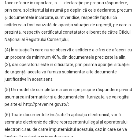
face referire în raportare, o declarație pe propria răspundere,
prin care, solicitantul își asumă pe deplin că cele declarate, precum
și documentele încărcate, sunt veridice, respectiv faptul că
scăderea a fost cauzată de apariția situației de urgență, pe care o
prezintă, respectiv certificatul constatator eliberat de către Oficiul
Național al Registrului Comerțului;
(4) În situația în care nu se observă o scădere a cifrei de afaceri, cu
un procent de minimum 40%, din documentele precizate la alin.
(3), dar operatorul este în dificultate, prin prisma apariției situației
de urgență, acesta va furniza suplimentar alte documente
justificative în acest sens;
(5) Un model de completare a cererii pe proprie răspundere privind
asumarea informațiilor și a documentelor furnizate, se va regăsi
pe site-ul http://prevenire.gov.ro/;
(6) Toate documentele încărate în aplicația electronică, vor fi
semnate electronic de către reprezentantul legal al operatorului
electronic sau de către împuternicitul acestuia, caz în care se va
încărca în aplicație și împuternicirea;