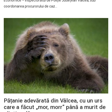
Economice – Inspectoratul de Poliție Județean Vâlcea, sub
coordonarea procurorului de caz…
Pățanie adevărată din Vâlcea, cu un urs
care a făcut „mor, morr” până a murit de