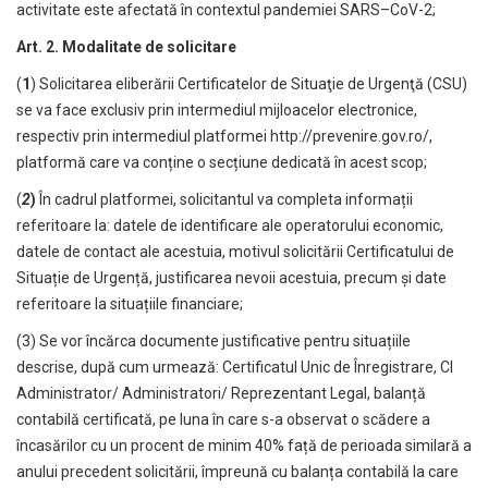
activitate este afectată în contextul pandemiei SARS–CoV-2;
Art. 2. Modalitate de solicitare
(
1
) Solicitarea eliberării Certificatelor de Situaţie de Urgenţă (CSU)
se va face exclusiv prin intermediul mijloacelor electronice,
respectiv prin intermediul platformei http://prevenire.gov.ro/,
platformă care va conține o secțiune dedicată în acest scop;
(
2
)
În cadrul platformei, solicitantul va completa informații
referitoare la: datele de identificare ale operatorului economic,
datele de contact ale acestuia, motivul solicitării Certificatului de
Situație de Urgență, justificarea nevoii acestuia, precum și date
referitoare la situațiile financiare;
(3) Se vor încărca documente justificative pentru situațiile
descrise, după cum urmează: Certificatul Unic de Înregistrare, CI
Administrator/ Administratori/ Reprezentant Legal, balanță
contabilă certificată, pe luna în care s-a observat o scădere a
încasărilor cu un procent de minim 40% față de perioada similară a
anului precedent solicitării, împreună cu balanța contabilă la care