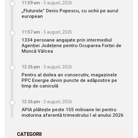
11:59 am
-
5 august, 2026
„Fluturele” Denis Popescu, cu ochii pe aurul
european
11:57 am
-
5 august, 2026
1334 persoane angajate prin intermediul
Agenției Județene pentru Ocuparea Forței de
Muncă Vâlcea
12:26 pm
-
3 august, 2026
Pentru al doilea an consecutiv, magazinele
PPC Energie devin puncte de adăpostire pe
timp de caniculă
12:26 pm
-
3 august, 2026
APIA plătește peste 155 milioane lei pentru
motorina aferentă trimestrului I al anului 2026
CATEGORII