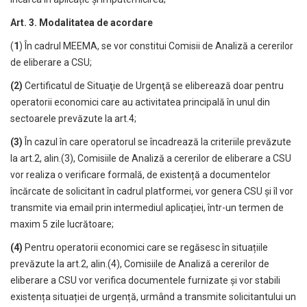
Art. 3.
Modalitatea de acordare
(
1
) În cadrul MEEMA, se vor constitui Comisii de Analiză a cererilor
de eliberare a CSU;
(2)
Certificatul de Situaţie de Urgenţă se eliberează doar pentru
operatorii economici care au activitatea principală în unul din
sectoarele prevăzute la art.4;
(3)
În cazul în care operatorul se încadrează la criteriile prevăzute
la art.2, alin.(3), Comisiile de Analiză a cererilor de eliberare a CSU
vor realiza o verificare formală, de existență a documentelor
încărcate de solicitant în cadrul platformei, vor genera CSU și îl vor
transmite via email prin intermediul aplicației, într-un termen de
maxim 5 zile lucrătoare;
(4)
Pentru operatorii economici care se regăsesc în situațiile
prevăzute la art.2, alin.(4), Comisiile de Analiză a cererilor de
eliberare a CSU vor verifica documentele furnizate și vor stabili
existența situației de urgență, urmând a transmite solicitantului un