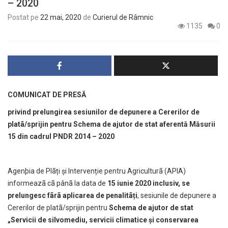
– 2020
Postat pe
22 mai, 2020
de
Curierul de Râmnic
1135
0
COMUNICAT DE PRESĂ
privind prelungirea sesiunilor de depunere a Cererilor de
platã/sprijin pentru Schema de ajutor de stat
aferentă Măsurii
15
din cadrul PNDR 2014 – 2020
Agenþia de Plãți și Intervenție pentru Agriculturã (APIA)
informeazã cã pânã la data de
15 iunie 2020 inclusiv, se
prelungesc fãrã aplicarea de penalitãți
, sesiunile de depunere a
Cererilor de platã/sprijin pentru
Schema de ajutor de stat
„Servicii de silvomediu, servicii climatice și conservarea