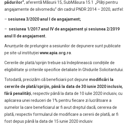
pãdurilor”
, aferentã Mãsurii 15, SubMãsura 15.1 „Plãți pentru
angajamente de silvomediu” din cadrul PNDR 2014 – 2020, astfel:
–
sesiunea 3/2020 anul I de angajament;
–
sesiunea 1/2017 anul IV de angajament și sesiunea 2/2019
anul II de angajament.
Anunțurile de prelungire a sesiunilor de depunere sunt publicate
pe site-ul instituției
www.apia.org.ro
.
Cererile de plată/sprijin trebuie să îndeplinească condițiile de
eligibilitate și criteriile specifice detaliate în Ghidurile Solicitantului.
Totodatã, precizãm cã beneficiarii pot depune
modificãri la
cererile de platã/sprijin, pânã la data de 30 iunie 2020 inclusiv,
fãrã penalitãți
, respectiv pânã la data de 10 iulie 2020 inclusiv, cu
aplicarea unei reduceri de 1% pentru fiecare zi lucrãtoare a
sumelor la care beneficiarul ar fi avut dreptul dacã, cererea de
platã, respectiv formularul de modificare a cererii de platã, ar fi
fost depus pânã la data de 15 iunie 2020 inclusiv.