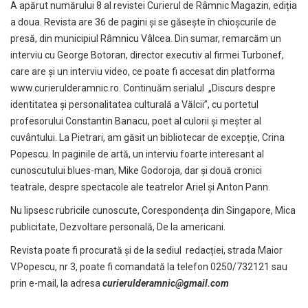
A apărut numărului 8 al revistei Curierul de Râmnic Magazin, ediția
a doua. Revista are 36 de pagini și se găsește în chioșcurile de
presă, din municipiul Râmnicu Vâlcea. Din sumar, remarcăm un
interviu cu George Botoran, director executiv al firmei Turbonef,
care are și un interviu video, ce poate fi accesat din platforma
www.curierulderamnic.ro. Continuăm serialul „Discurs despre
identitatea și personalitatea culturală a Vălcii”, cu portetul
profesorului Constantin Banacu, poet al culorii și meșter al
cuvântului. La Pietrari, am găsit un bibliotecar de excepție, Crina
Popescu. In paginile de artă, un interviu foarte interesant al
cunoscutului blues-man, Mike Godoroja, dar și două cronici
teatrale, despre spectacole ale teatrelor Ariel și Anton Pann.
Nu lipsesc rubricile cunoscute, Corespondența din Singapore, Mica
publicitate, Dezvoltare personală, De la americani.
Revista poate fi procurată și de la sediul redacției, strada Maior
V.Popescu, nr 3, poate fi comandată la telefon 0250/732121 sau
prin e-mail, la adresa
curierulderamnic@gmail.com