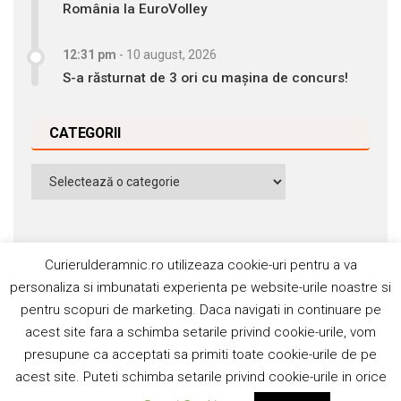
România la EuroVolley
12:31 pm
-
10 august, 2026
S-a răsturnat de 3 ori cu mașina de concurs!
CATEGORII
Categorii
Curierulderamnic.ro utilizeaza cookie-uri pentru a va
personaliza si imbunatati experienta pe website-urile noastre si
pentru scopuri de marketing. Daca navigati in continuare pe
Contact
Publicitate
Abonamente
acest site fara a schimba setarile privind cookie-urile, vom
Politica de cookie
Termeni si condiţii
presupune ca acceptati sa primiti toate cookie-urile de pe
acest site. Puteti schimba setarile privind cookie-urile in orice
©2006-2020 Silviu Popescu. Toate drepturile rezervate. ISSN: