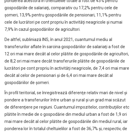
ponderea acestora în cheltuielile totale a fost de 43% pentru
gospodăriile de salariaţi, comparativ cu 17,2% pentru cele de
şomeri, 13,9% pentru gospodăriile de pensionari, 11,1% pentru
cele de lucrători pe cont propriu în activităţi neagricole şi numai
7,9% în cazul gospodăriilor de agricultori.
De altfel, subliniază INS, în anul 2021, cuantumul mediu al
transferurilor aflate în sarcina gospodăriilor de salariaţi a fost de
12 ori mai mare decât al celor plătite de gospodăriile de agricultori,
de 8,2 ori mai mare decât transferurile plătite de gospodăriile de
lucrători pe cont propriu în activităţi neagricole, de 7,4 ori mai mare
decât al celor de pensionari şi de 6,4 ori mai mare decât al
gospodăriilor de şomeri.
În profil teritorial, se înregistrează diferenţe relativ mari de nivel şi
pondere a transferurilor între urban şi rural şi un grad mai scăzut
de diferenţiere pe regiuni. Cuantumul impozitelor, contribuţiilor etc
plătite în medie de o gospodărie din mediul urban a fost de 1,9 ori
mai mare decât al celor plătite de gospodăriile din mediul rural, iar
ponderea lor în totalul cheltuielilor a fost de 36,7% şi, respectiv, de