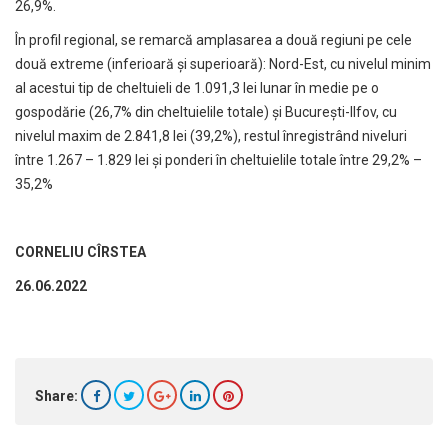
26,9%.
În profil regional, se remarcă amplasarea a două regiuni pe cele
două extreme (inferioară şi superioară): Nord-Est, cu nivelul minim
al acestui tip de cheltuieli de 1.091,3 lei lunar în medie pe o
gospodărie (26,7% din cheltuielile totale) şi Bucureşti-Ilfov, cu
nivelul maxim de 2.841,8 lei (39,2%), restul înregistrând niveluri
între 1.267 – 1.829 lei şi ponderi în cheltuielile totale între 29,2% –
35,2%
CORNELIU CÎRSTEA
26.06.2022
Share: