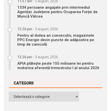
11:57 am
-
5 august, 2026
1334 persoane angajate prin intermediul
Agenției Județene pentru Ocuparea Forței de
Muncă Vâlcea
12:26 pm
-
3 august, 2026
Pentru al doilea an consecutiv, magazinele
PPC Energie devin puncte de adăpostire pe
timp de caniculă
12:26 pm
-
3 august, 2026
APIA plătește peste 155 milioane lei pentru
motorina aferentă trimestrului I al anului 2026
CATEGORII
Categorii