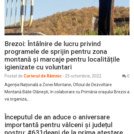
Brezoi: Întâlnire de lucru privind
programele de sprijin pentru zona
montană și marcaje pentru localitățile
igienizate cu voluntari
Postat de
Curierul de Râmnic
-
25 octombrie, 2022
0
Agenția Națională a Zonei Montane, Oficiul de Dezvoltare
Montană Băile Olănești, ȋn colaborare cu Primăria oraşului Brezoi a
va organiza,…
Începutul de an aduce o aniversare
importantă pentru vâlceni și județul
nostru: #631deani de la prima atestare