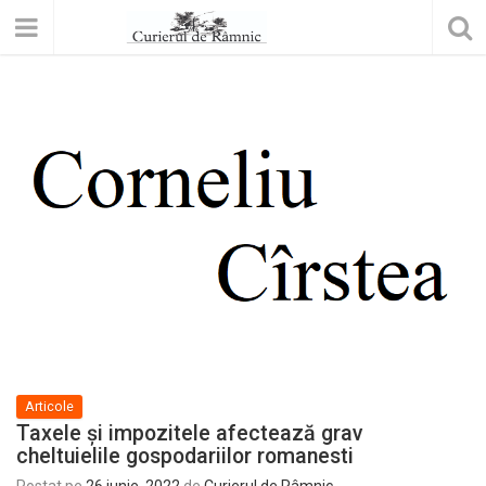
Articole
Taxele şi impozitele afectează grav
cheltuielile gospodariilor romanesti