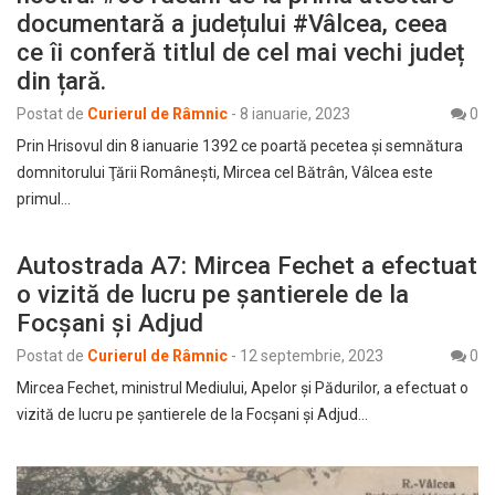
documentară a județului #Vâlcea, ceea
ce îi conferă titlul de cel mai vechi județ
din țară.
Postat de
Curierul de Râmnic
-
8 ianuarie, 2023
0
Prin Hrisovul din 8 ianuarie 1392 ce poartă pecetea şi semnătura
domnitorului Ţării Româneşti, Mircea cel Bătrân, Vâlcea este
primul…
Autostrada A7: Mircea Fechet a efectuat
o vizită de lucru pe șantierele de la
Focșani și Adjud
Postat de
Curierul de Râmnic
-
12 septembrie, 2023
0
Mircea Fechet, ministrul Mediului, Apelor și Pădurilor, a efectuat o
vizită de lucru pe șantierele de la Focșani și Adjud…