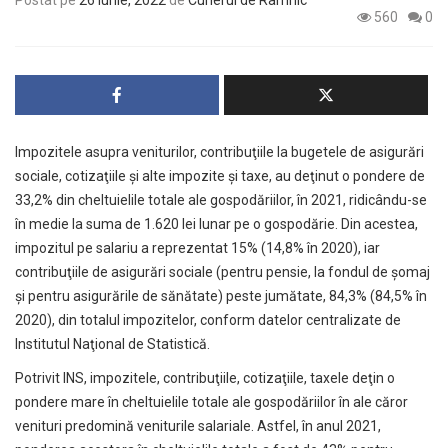
Postat pe
26 iunie, 2022
de
Curierul de Râmnic
560
0
Impozitele asupra veniturilor, contribuţiile la bugetele de asigurări
sociale, cotizaţiile şi alte impozite şi taxe, au deţinut o pondere de
33,2% din cheltuielile totale ale gospodăriilor, în 2021, ridicându-se
în medie la suma de 1.620 lei lunar pe o gospodărie. Din acestea,
impozitul pe salariu a reprezentat 15% (14,8% în 2020), iar
contribuţiile de asigurări sociale (pentru pensie, la fondul de şomaj
şi pentru asigurările de sănătate) peste jumătate, 84,3% (84,5% în
2020), din totalul impozitelor, conform datelor centralizate de
Institutul Naţional de Statistică.
Potrivit INS, impozitele, contribuţiile, cotizaţiile, taxele deţin o
pondere mare în cheltuielile totale ale gospodăriilor în ale căror
venituri predomină veniturile salariale. Astfel, în anul 2021,