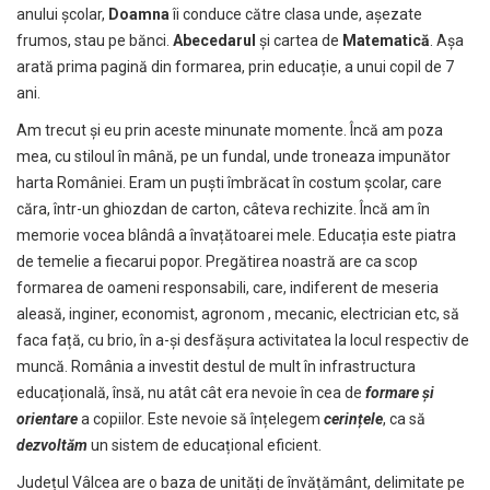
anului școlar,
Doamna
îi conduce către clasa unde, așezate
frumos, stau pe bănci.
Abecedarul
și cartea de
Matematică
. Așa
arată prima pagină din formarea, prin educație, a unui copil de 7
ani.
Am trecut și eu prin aceste minunate momente. Încă am poza
mea, cu stiloul în mână, pe un fundal, unde troneaza impunător
harta României. Eram un puști îmbrăcat în costum școlar, care
căra, într-un ghiozdan de carton, câteva rechizite. Încă am în
memorie vocea blândâ a învațătoarei mele. Educația este piatra
de temelie a fiecarui popor. Pregătirea noastră are ca scop
formarea de oameni responsabili, care, indiferent de meseria
aleasă, inginer, economist, agronom , mecanic, electrician etc, să
faca față, cu brio, în a-și desfășura activitatea la locul respectiv de
muncă. România a investit destul de mult în infrastructura
educațională, însă, nu atât cât era nevoie în cea de
formare și
orientare
a copiilor. Este nevoie să înțelegem
cerințele
, ca să
dezvoltăm
un sistem de educațional eficient.
Județul Vâlcea are o baza de unități de învățământ, delimitate pe