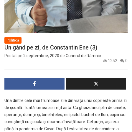
Politică
Un gând pe zi, de Constantin Ene (3)
Postat pe
2 septembrie, 2020
de
Curierul de Râmnic
1252
0
Una dintre cele mai frumoase zile din viața unui copil este prima zi
de școală. Toată lumea a simțit asta. Cu ghoizdanul plin de caiete,
speranțe, dorințe și, bineînțeles, nelipsitul buchet de flori, copiii iau
cunoștință cu școala și doamna învațătoare. Cel puțin, așa era
până la pandemia de Covid. După festivitatea de deschidere a