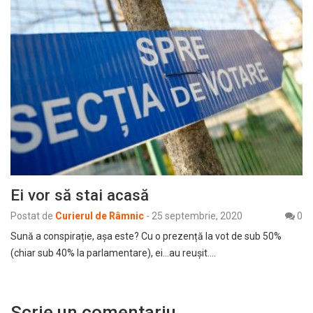
Ei vor să stai acasă
Postat de
Curierul de Râmnic
-
25 septembrie, 2020
0
Sună a conspirație, așa este? Cu o prezență la vot de sub 50%
(chiar sub 40% la parlamentare), ei…au reușit.…
Scrie un comentariu