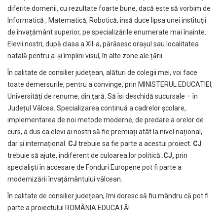
diferite domenii, cu rezultate foarte bune, dacă este să vorbim de
Informatică , Matematică, Robotică, însă duce lipsa unei instituții
de învațământ superior, pe specializările enumerate mai înainte.
Elevii nostri, după clasa a XII-a, părăsesc orașul sau localitatea
natală pentru a-și împlini visul, în alte zone ale țării.
În calitate de consilier județean, alături de colegii mei, voi face
toate demersurile, pentru a convinge, prin MINISTERUL EDUCATIEI,
Universități de renume, din țară. Să îsi deschidă sucursale – în
Județul Vâlcea. Specializarea continuă a cadrelor școlare,
implementarea de noi metode moderne, de predare a orelor de
curs, a dus ca elevi ai nostri să fie premiați atât la nivel național,
dar și internațional.
CJ
trebuie sa fie parte a acestui proiect.
CJ
trebuie să ajute, indiferent de culoarea lor politică .
CJ,
prin
specialiști în accesare de Fonduri Europene pot fi parte a
modernizării învațământului vâlcean.
În calitate de consilier județean, îmi doresc să fiu mândru că pot fi
parte a proiectului ROMÂNIA EDUCATĂ!