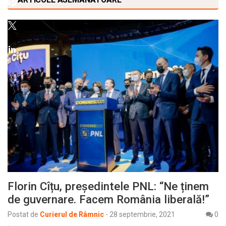
Florin Cîțu, președintele PNL: “Ne ținem
de guvernare. Facem România liberală!”
Postat de
Curierul de Râmnic
-
28 septembrie, 2021
0