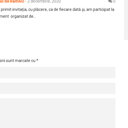
rul de Râmnic
-
2 decembrie, 2020
0
imit invitația, cu plăcere, ca de fiecare dată și, am participat la
ment organizat de…
orii sunt marcate cu
*