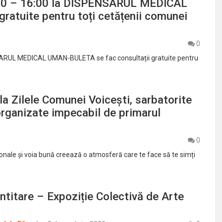
1:00 – 16:00 la DISPENSARUL MEDICAL
ratuite pentru toți cetățenii comunei
0
NSARUL MEDICAL UMAN-BULETA se fac consultații gratuite pentru
la Zilele Comunei Voicești, sarbatorite
i, organizate impecabil de primarul
0
nale și voia bună creează o atmosferă care te face să te simți
titare – Expoziție Colectivă de Arte