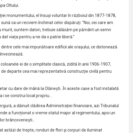
pa Oltului.
cției monumentului, el însuși voluntar în războiul din 1877-1878,
ună ca un recviem închinat celor dispăruți: “Noi, cei care am
e au murit, suntem datori, trebuie sălăsăm pe pământ un semn
 dat viața pentru a ne da o patrie liberă.”
 dintre cele mai impunătoare edificii ale orașului, ce distonează
e învecinează.
oloanele ei de o simplitate clasică, zidită în anii 1906-1907,
 de departe cea mai reprezentativă construcție civilă pentru
ietar cu dare de mână la Olănești…În aceste case a fost instalată
i se construi local propriu…
ergură, a dăinuit clădirea Administrației financiare, azi Tribunalul
 unde a funcționat o vreme statul major al regimentului, apoi un
lor brâncovenești…
 astăzi de trepte, ronduri de flori și corpuri de iluminat