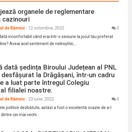
jează organele de reglementare
a cazinouri
rul de Râmnic
-
12 octombrie, 2022
0
dată inconfortabil când erai într-o sesiune la jocul tău preferat
line? Aveai acel sentiment de neliniștite,…
 dată ședința Biroului Județean al PNL
 desfășurat la Drăgășani, într-un cadru
de a luat parte întregul Colegiu
l filialei noastre.
rul de Râmnic
-
23 iunie, 2022
0
le politice dezbătute, astăzi a fost o excelentă ocazie de a-l
 dintre cei mai vechi…