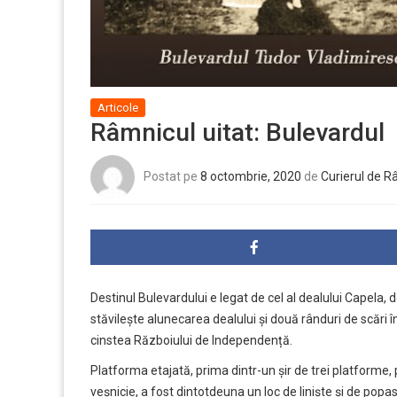
Articole
Râmnicul uitat: Bulevardul
Postat pe
8 octombrie, 2020
de
Curierul de R
Destinul Bulevardului e legat de cel al dealului Capela,
stăvilește alunecarea dealului și două rânduri de scări 
cinstea Războiului de Independență.
Platforma etajată, prima dintr-un șir de trei platforme, 
veșnicie, a fost dintotdeuna un loc de liniște și de popa