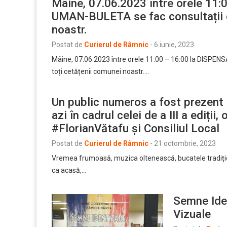
Mâine, 07.06.2023 între orele 1
UMAN-BULETA se fac consultații g
noastr.
Postat de
Curierul de Râmnic
-
6 iunie, 2023
Mâine, 07.06.2023 între orele 11:00 – 16:00 la DISPE
toți cetățenii comunei noastr.…
Un public numeros a fost prezent 
azi în cadrul celei de a III a ediți
#FlorianVătafu și Consiliul Local
Postat de
Curierul de Râmnic
-
21 octombrie, 2023
Vremea frumoasă, muzica oltenească, bucatele tradițio
ca acasă,…
Semne Iden
Vizuale