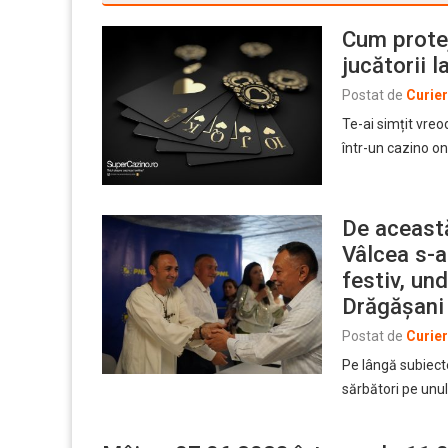
Cum prote
jucătorii l
Postat de
Curie
Te-ai simțit vreo
într-un cazino on
De această
Vâlcea s-a
festiv, un
Drăgășani a
Postat de
Curie
Pe lângă subiecte
sărbători pe unul