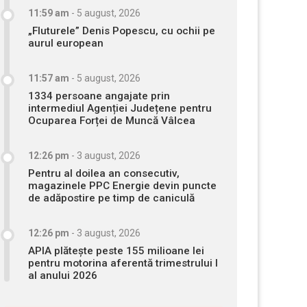
11:59 am
-
5 august, 2026
„Fluturele” Denis Popescu, cu ochii pe
aurul european
11:57 am
-
5 august, 2026
1334 persoane angajate prin
intermediul Agenției Județene pentru
Ocuparea Forței de Muncă Vâlcea
12:26 pm
-
3 august, 2026
Pentru al doilea an consecutiv,
magazinele PPC Energie devin puncte
de adăpostire pe timp de caniculă
12:26 pm
-
3 august, 2026
APIA plătește peste 155 milioane lei
pentru motorina aferentă trimestrului I
al anului 2026