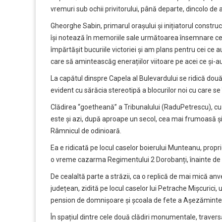
vremuri sub ochii privitorului, până departe, dincolo de a
Gheorghe Sabin, primarul orașului și inițiatorul constru
își notează în memoriile sale următoarea însemnare ce s
împărtășit bucuriile victoriei și am plans pentru cei c
care să aminteascăg enerațiilor viitoare pe acei ce și-au
La capătul dinspre Capela al Bulevardului se ridică două
evident cu sărăcia stereotipă a blocurilor noi cu care s
Clădirea “goetheană” a Tribunalului (RaduPetrescu), cu c
este și azi, după aproape un secol, cea mai frumoasă și
Râmnicul de odinioară.
Ea e ridicată pe locul caselor boierului Munteanu, propr
o vreme cazarma Regimentului 2 Dorobanți, înainte de a 
De cealaltă parte a străzii, ca o replică de mai mică anv
județean, zidită pe locul caselor lui Petrache Mișcurici,
pension de domnișoare și școala de fete a Așezăminte
În spațiul dintre cele două clădiri monumentale, traversat