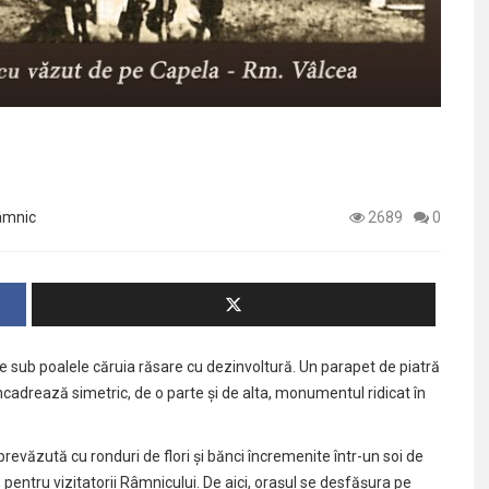
âmnic
2689
0
 de sub poalele căruia răsare cu dezinvoltură. Un parapet de piatră
încadrează simetric, de o parte și de alta, monumentul ridicat în
prevăzută cu ronduri de flori și bănci încremenite într-un soi de
s pentru vizitatorii Râmnicului. De aici, orașul se desfășura pe