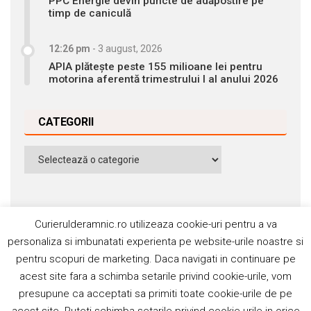
PPC Energie devin puncte de adăpostire pe
timp de caniculă
12:26 pm
-
3 august, 2026
APIA plătește peste 155 milioane lei pentru
motorina aferentă trimestrului I al anului 2026
CATEGORII
Categorii
Curierulderamnic.ro utilizeaza cookie-uri pentru a va
personaliza si imbunatati experienta pe website-urile noastre si
pentru scopuri de marketing. Daca navigati in continuare pe
Contact
Publicitate
Abonamente
acest site fara a schimba setarile privind cookie-urile, vom
Politica de cookie
Termeni si condiţii
presupune ca acceptati sa primiti toate cookie-urile de pe