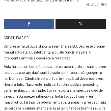
Postat pe
16 martie, 2021
de
Curierul de Râmnic
2157
0
CREATURAE DEI
Omul este făcut după chipul şi asemănarea LUI. Deci este o copie
manufacturată. Cu inteligenţă şi cu ale funcţii ataşate. O
inteligenţă artificială deoarece a fost creat.
Asta nu este un lucru rău deoarece caracteristicile pe care le avem
ne pot da speraţe dacă sunt folosite cum trebuie, să ajungem şi
noi Dumezei. Cândva în viitorul foarte îndepărtat deoarece avem
liberul arbitru. Nasol este mulţi din funcţiile publice: preşedinţi,
parlamentari, primari, judecători, medici şi alte specii, se cred de
pe-acum Dumnezei, intangibili şi hotărăsc după cum vrea
muşchiul lor, fără pic de adevăr, empatie, umanism şi respect faţă
de cei de la nivelurile inferioare. Ei asta nu te face Dumnezeu şi te