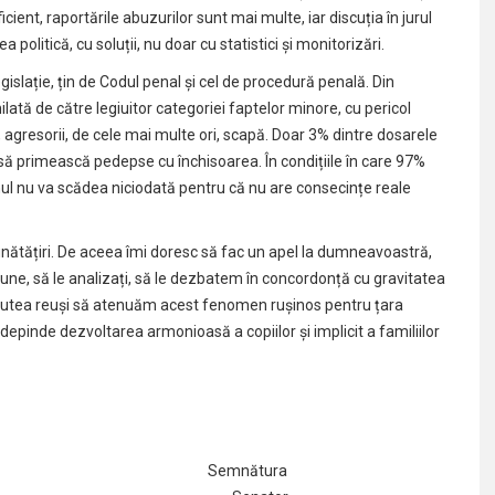
ient, raportările abuzurilor sunt mai multe, iar discuția în jurul
olitică, cu soluții, nu doar cu statistici și monitorizări.
slație, țin de Codul penal și cel de procedură penală. Din
ilată de către legiuitor categoriei faptelor minore, cu pericol
 agresorii, de cele mai multe ori, scapă. Doar 3% dintre dosarele
să primească pedepse cu închisoarea. În condițiile în care 97%
l nu va scădea niciodată pentru că nu are consecințe reale
bunătățiri. De aceea îmi doresc să fac un apel la dumneavoastră,
opune, să le analizați, să le dezbatem în concordonță cu gravitatea
 putea reuși să atenuăm acest fenomen rușinos pentru țara
epinde dezvoltarea armonioasă a copiilor și implicit a familiilor
mnătura