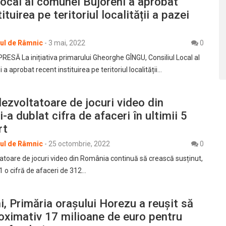
Local al comunei Bujoreni a aprobat
ituirea pe teritoriul localității a pazei
rul de Râmnic
-
3 mai, 2022
0
SĂ La inițiativa primarului Gheorghe GÎNGU, Consiliul Local al
a aprobat recent instituirea pe teritoriul localității…
dezvoltatoare de jocuri video din
-a dublat cifra de afaceri în ultimii 5
rt
rul de Râmnic
-
25 octombrie, 2022
0
tatoare de jocuri video din România continuă să crească susținut,
1 o cifră de afaceri de 312…
ni, Primăria orașului Horezu a reușit să
oximativ 17 milioane de euro pentru