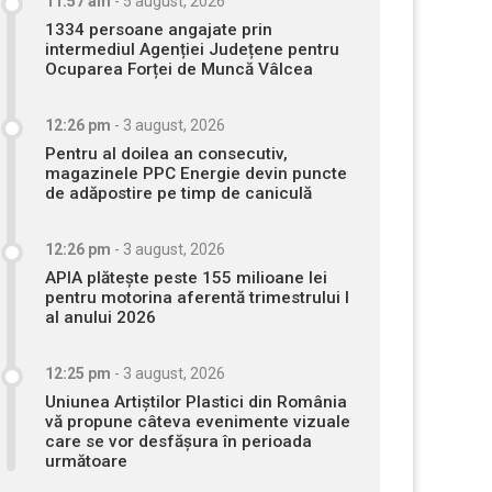
11:57 am
-
5 august, 2026
1334 persoane angajate prin
intermediul Agenției Județene pentru
Ocuparea Forței de Muncă Vâlcea
12:26 pm
-
3 august, 2026
Pentru al doilea an consecutiv,
magazinele PPC Energie devin puncte
de adăpostire pe timp de caniculă
12:26 pm
-
3 august, 2026
APIA plătește peste 155 milioane lei
pentru motorina aferentă trimestrului I
al anului 2026
12:25 pm
-
3 august, 2026
Uniunea Artiștilor Plastici din România
vă propune câteva evenimente vizuale
care se vor desfășura în perioada
următoare