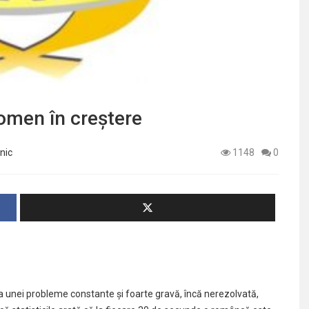
omen în creștere
nic
1148
0
ra unei probleme constante și foarte gravă, încă nerezolvată,