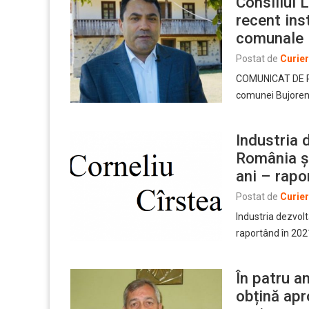
Consiliul 
recent inst
comunale
Postat de
Curie
COMUNICAT DE PRE
comunei Bujoreni 
Industria 
România și
ani – rapo
Postat de
Curie
Industria dezvol
raportând în 202
În patru a
obțină apr