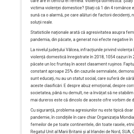
care are în centrul ei femeia. Violența domestică. Știați
victima violenței domestice? Știați că 1 din 4 românce 
sună ca o alarmă, pe care alături de factorii decidenți, no
soluții reale.
Statisticile naționale arată că agresivitatea asupra fem
pandemia, din păcate, a generat noi efecte negative în
La nivelul județului Vâlcea, infracțiunile privind violenț
violență domestică înregistrate în 2018, 1054 cazuri în 2
păcate un loc fruntaș în acest clasament rușinos. Faptu
constant aproape 25% din cazurile semnalate, demonstr
sunt educați, nu au un statut social, care suferă de săr
aceste clasificări. E despre abuz emoțional, despre con
societatea, până nu demult, ne-a învățat să ne stabilim 
mai dureros este că dincolo de aceste cifre vorbim de d
Cu siguranță, problema agresiunilor nu este tipică doa
pandemie, în condițiile în care chiar Organizația Mondia
femeilor de pe toate continentele, din toate rasele, etniil
Regatul Unit al Marii Britanii și al Irlandei de Nord, SUA, 