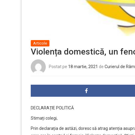
Articole
Violența domestică, un fen
Postat pe
18 martie, 2021
de
Curierul de Râm
DECLARAȚIE POLITICĂ
Stimați colegi,
Prin declarația de astăzi, doresc să atrag atenția asup