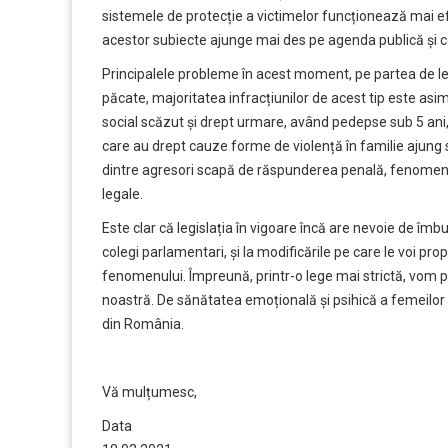
sistemele de protecție a victimelor funcționează mai efic
acestor subiecte ajunge mai des pe agenda publică și cea p
Principalele probleme în acest moment, pe partea de legi
păcate, majoritatea infracțiunilor de acest tip este asim
social scăzut și drept urmare, având pedepse sub 5 ani,
care au drept cauze forme de violență în familie ajung 
dintre agresori scapă de răspunderea penală, fenomenu
legale.
Este clar că legislația în vigoare încă are nevoie de îm
colegi parlamentari, și la modificările pe care le voi pr
fenomenului. Împreună, printr-o lege mai strictă, vom
noastră. De sănătatea emoțională și psihică a femeilor d
din România.
Vă mulțumesc,
Data Se