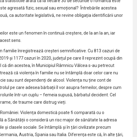
 că statisticile arată că la fiecare 30 de secunde o româncă este
este agresată fizic, sexual sau emoțional? Întrebările acestea
uă, ca autoritate legislativă, ne revine obligația identificării unor
eilor este un fenomen în continuă creștere, de la an la an, iar
 acest sens.
a în familie înregistrează creșteri semnificative. Cu 813 cazuri de
019 și 1177 cazuri în 2020, județul pe care îl reprezint ocupă din
l că din acestea, în Municipiul Râmnicu Vâlcea s-au petrecut
ează că violența în familie nu se întâmplă doar celor care nu
ăcie sau sunt dependenți de alcool. Violența nu ține cont de
trolul pe care adesea bărbații îl vor asupra femeilor, despre cum
rolurile într-un cuplu – femeia supusă, bărbatul decident. Cel
rame, de traume care distrug vieți.
r României. Violența domestică poate fi comparată cu o
lă a Sănătății o consideră un risc major de sănătate la adresa
e și clasele sociale. Se întâmplă și în țări civilizate precum
Germania, Austria, Spania sau Italia. Diferența este că, în alte țări,