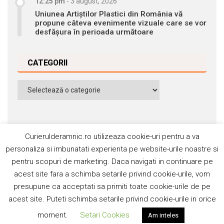
12:25 pm
-
3 august, 2026
Uniunea Artiștilor Plastici din România vă
propune câteva evenimente vizuale care se vor
desfășura în perioada următoare
CATEGORII
Categorii
Curierulderamnic.ro utilizeaza cookie-uri pentru a va
personaliza si imbunatati experienta pe website-urile noastre si
pentru scopuri de marketing. Daca navigati in continuare pe
Contact
Publicitate
Abonamente
acest site fara a schimba setarile privind cookie-urile, vom
Politica de cookie
Termeni si condiţii
presupune ca acceptati sa primiti toate cookie-urile de pe
acest site. Puteti schimba setarile privind cookie-urile in orice
©2006-2020 Silviu Popescu. Toate drepturile rezervate. ISSN:
moment.
Setari Cookies
Am inteles
1842-4589