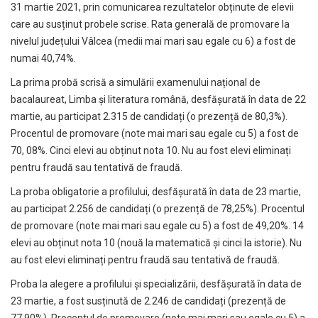
31 martie 2021, prin comunicarea rezultatelor obținute de elevii
care au susținut probele scrise. Rata generală de promovare la
nivelul județului Vâlcea (medii mai mari sau egale cu 6) a fost de
numai 40,74%.
La prima probă scrisă a simulării examenului național de
bacalaureat, Limba și literatura română, desfășurată în data de 22
martie, au participat 2.315 de candidați (o prezență de 80,3%).
Procentul de promovare (note mai mari sau egale cu 5) a fost de
70, 08%. Cinci elevi au obținut nota 10. Nu au fost elevi eliminați
pentru fraudă sau tentativă de fraudă.
La proba obligatorie a profilului, desfășurată în data de 23 martie,
au participat 2.256 de candidați (o prezență de 78,25%). Procentul
de promovare (note mai mari sau egale cu 5) a fost de 49,20%. 14
elevi au obținut nota 10 (nouă la matematică și cinci la istorie). Nu
au fost elevi eliminați pentru fraudă sau tentativă de fraudă.
Proba la alegere a profilului și specializării, desfășurată în data de
23 martie, a fost susținută de 2.246 de candidați (prezență de
77,90%). Procentul de promovare (note mai mari sau egale cu 5) a