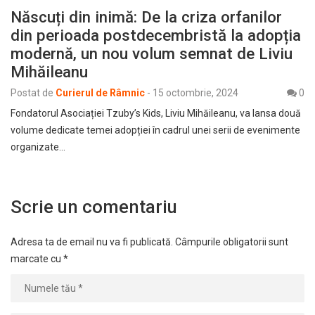
Născuți din inimă: De la criza orfanilor
din perioada postdecembristă la adopția
modernă, un nou volum semnat de Liviu
Mihăileanu
Postat de
Curierul de Râmnic
-
15 octombrie, 2024
0
Fondatorul Asociației Tzuby’s Kids, Liviu Mihăileanu, va lansa două
volume dedicate temei adopției în cadrul unei serii de evenimente
organizate…
Scrie un comentariu
Adresa ta de email nu va fi publicată.
Câmpurile obligatorii sunt
marcate cu
*