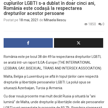
cuplurilor LGBTI s-a dublat în doar cinci ani,
România este codașă la respectarea
drepturilor acestor persoane
Postat pe
18 mai, 2021
de
Mihaela Iliescu
1850
0
România este pe locul 38 din 49 la respectarea drepturilor LGBTI,
se arată într-un raport ILGA-Europe (THE INTERNATIONAL
LESBIAN, GAY, BISEXUAL, TRANS AND INTERSEX ASSOCIATION).
Malta, Belgia și Luxemburg se află în topul țărilor care respectă
drepturile și libertățile persoanelor LGBTI. La polul opus se
situează Azerbaijan, Turcia și Armenia.
Cu doar nouă procente mai mult decât Rusia și situată la “ani
lumină” de Malta, unde drepturile și libertățile civile ale persoanelor
LGBTI sunt respectate în proporție de 93,7%, România stagnează