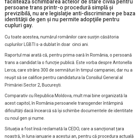
facilitează schimbarea actelor de stare civilă pentru
persoane trans printr-o procedură simplă şi
previzibilă, nu are legislaţie anti-discriminare pe baza
identităţii de gen și nu permite adopţiile pentru
cupluri gay.
Cu toate acestea, numărul românilor care susțin căsătoria
cuplurilor LGBTI s-a dublat în doar cinci ani.
Raportul mai arată că, pentru prima oară în România, o persoană
trans a candidat la o funcție publică. Este vorba despre Antonella
Lerca, care strâns 300 de semnături în timpul campaniei, dar nu a
reușit să se califice pentru candidatura la Consiliul General al
Primăriei Sector 2, București.
Comparativ cu Republica Moldova, mult mai bine organizată la
acest capitol, în România persoanele transgender întâmpină
dificultăți dacă încearcă să își schimbe documentele de identitate
cu noul gen și nume.
Situația a fost însă reclamată la CEDO, care a sancționat țara
noastră, în luna ianuarie a acestui an, pentru că procedura actuală