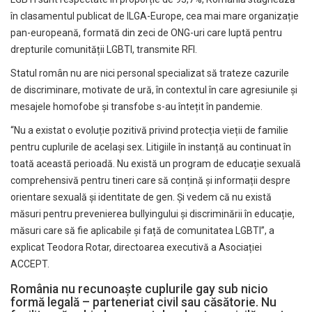
în clasamentul publicat de ILGA-Europe, cea mai mare organizație
pan-europeană, formată din zeci de ONG-uri care luptă pentru
drepturile comunității LGBTI, transmite
RFI
.
Statul român nu are nici personal specializat să trateze cazurile
de discriminare, motivate de ură, în contextul în care agresiunile și
mesajele homofobe și transfobe s-au întețit în pandemie.
“Nu a existat o evoluție pozitivă privind protecția vieții de familie
pentru cuplurile de același sex. Litigiile în instanță au continuat în
toată această perioadă. Nu există un program de educație sexuală
comprehensivă pentru tineri care să conțină și informații despre
orientare sexuală și identitate de gen. Și vedem că nu există
măsuri pentru prevenierea bullyingului și discriminării în educație,
măsuri care să fie aplicabile și față de comunitatea LGBTI”, a
explicat Teodora Rotar, directoarea executivă a Asociației
ACCEPT.
România nu recunoaşte cuplurile gay sub nicio
formă legală – parteneriat civil sau căsătorie. Nu