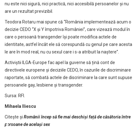
nu este nici sigură, nici practică, nici accesibilă persoanelor și nu
are un rezultat previzibil.
Teodora Rotaru mai spune că “România implementează acum o
decizie CEDO “X și Y împotriva României”, care vizează modul în
care o persoană transgender își poate modifica actele de
identitate, astfel încât ele să corespundă cu genul pe care acesta
le are în mod real, nu cu sexul care i s-a atribuit la naștere”.
Activiștii ILGA-Europe fac apel la guverne să țină cont de
directivele europene și deciziile CEDO, în cazurile de discriminare
raportate, să combată actele de discriminare la care sunt supuse
persoanele gay, lesbiene și transgender.
Sursa:
RFI
.
Mihaela Iliescu
Citește și
Românii încep să fie mai deschiși față de căsătoria între
persoane de același sex