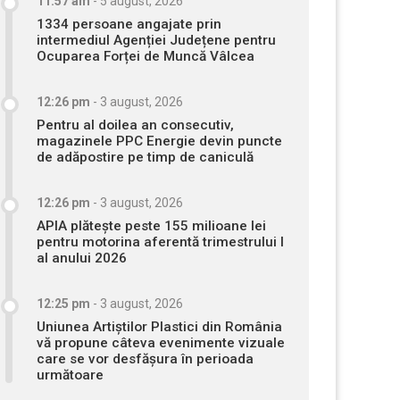
11:57 am
-
5 august, 2026
1334 persoane angajate prin
intermediul Agenției Județene pentru
Ocuparea Forței de Muncă Vâlcea
12:26 pm
-
3 august, 2026
Pentru al doilea an consecutiv,
magazinele PPC Energie devin puncte
de adăpostire pe timp de caniculă
12:26 pm
-
3 august, 2026
APIA plătește peste 155 milioane lei
pentru motorina aferentă trimestrului I
al anului 2026
12:25 pm
-
3 august, 2026
Uniunea Artiștilor Plastici din România
vă propune câteva evenimente vizuale
care se vor desfășura în perioada
următoare