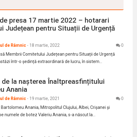
de presa 17 martie 2022 – hotarari
i Județean pentru Situații de Urgență
rul de Râmnic
-
18 martie, 2022
0
să Membrii Comitetului Județean pentru Situații de Urgență
 astăzi într-o ședință extraordinară de lucru, în sistem…
 de la nașterea Înaltpreasfințitului
u Anania
rul de Râmnic
-
19 martie, 2021
0
Bartolomeu Anania, Mitropolitul Clujului, Albei, Crişanei şi
e numele de botez Valeriu Anania, s-a născut la…