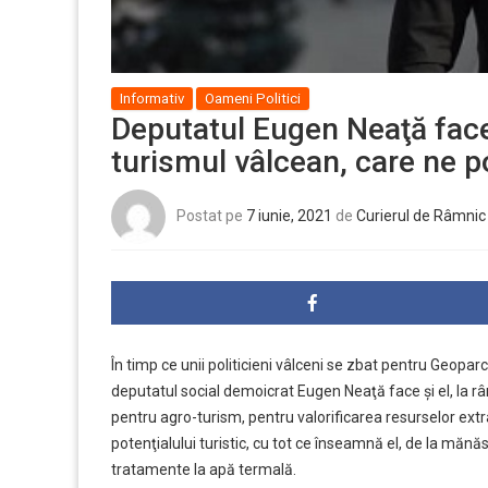
Informativ
Oameni Politici
Deputatul Eugen Neaţă face
turismul vâlcean, care ne 
Postat pe
7 iunie, 2021
de
Curierul de Râmnic
În timp ce unii politicieni vâlceni se zbat pentru Geopar
deputatul social demoicrat Eugen Neaţă face şi el, la r
pentru agro-turism, pentru valorificarea resurselor ext
potenţialului turistic, cu tot ce înseamnă el, de la mănăsti
tratamente la apă termală.