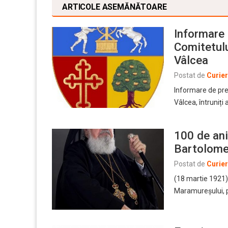
ARTICOLE ASEMĂNĂTOARE
Informare 
Comitetulu
Vâlcea
Postat de
Curie
Informare de pre
Vâlcea, întruniți
100 de ani
Bartolome
Postat de
Curie
(18 martie 1921) 
Maramureşului, p