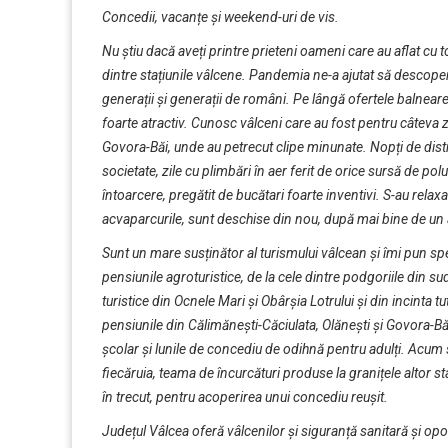
Concedii, vacanțe și weekend-uri de vis.
Nu știu dacă aveți printre prieteni oameni care au aflat cu 
dintre stațiunile vâlcene. Pandemia ne-a ajutat să descoperi
generații și generații de români. Pe lângă ofertele balnear
foarte atractiv. Cunosc vâlceni care au fost pentru câteva zi
Govora-Băi, unde au petrecut clipe minunate. Nopți de distra
societate, zile cu plimbări în aer ferit de orice sursă de po
întoarcere, pregătit de bucătari foarte inventivi. S-au relaxa
acvaparcurile, sunt deschise din nou, după mai bine de un a
Sunt un mare susținător al turismului vâlcean și îmi pun s
pensiunile agroturistice, de la cele dintre podgoriile din sud
turistice din Ocnele Mari și Obârșia Lotrului și din incinta t
pensiunile din Călimănești-Căciulata, Olănești și Govora-Băi
școlar și lunile de concediu de odihnă pentru adulți. Acum s
fiecăruia, teama de încurcături produse la granițele altor st
în trecut, pentru acoperirea unui concediu reușit.
Județul Vâlcea oferă vâlcenilor și siguranță sanitară și opo