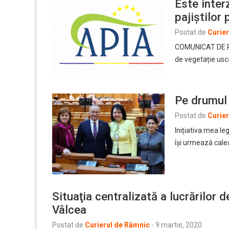
Este interz
pajiştilor
Postat de
Curie
COMUNICAT DE PRE
de vegetație usc
Pe drumul d
Postat de
Curie
Inițiativa mea le
își urmează cale
Situaţia centralizată a lucrărilor
Vâlcea
Postat de
Curierul de Râmnic
-
9 martie, 2020