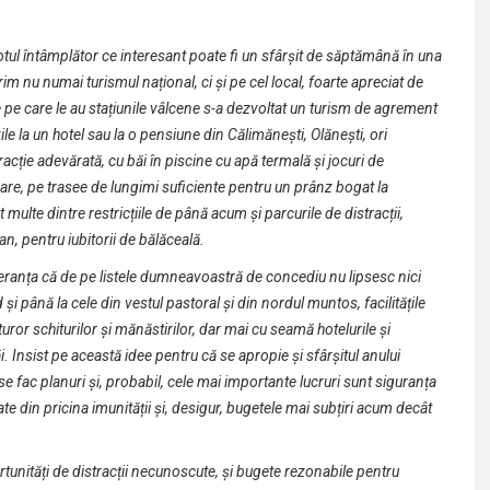
totul întâmplător ce interesant poate fi un sfârșit de săptămână în una
m nu numai turismul național, ci și pe cel local, foarte apreciat de
e pe care le au stațiunile vâlcene s-a dezvoltat un turism de agrement
le la un hotel sau la o pensiune din Călimănești, Olănești, ori
cție adevărată, cu băi în piscine cu apă termală și jocuri de
luare, pe trasee de lungimi suficiente pentru un prânz bogat la
t multe dintre restricțiile de până acum și parcurile de distracții,
n, pentru iubitorii de bălăceală.
peranța că de pe listele dumneavoastră de concediu nu lipsesc nici
 și până la cele din vestul pastoral și din nordul muntos, facilitățile
uturor schiturilor și mănăstirilor, dar mai cu seamă hotelurile și
. Insist pe această idee pentru că se apropie și sfârșitul anului
e fac planuri și, probabil, cele mai importante lucruri sunt siguranța
ate din pricina imunității și, desigur, bugetele mai subțiri acum decât
rtunități de distracții necunoscute, și bugete rezonabile pentru