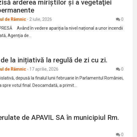
isă arderea miriştilor şi a vegetaţiei
 permanente
rul de Râmnic
-
2 iulie, 2026
0
SĂ Având în vedere apariția la nivel național a unor incendii
ată, Agenţia de…
e la inițiativă la regulă de zi cu zi.
rul de Râmnic
-
17 aprilie, 2026
0
gislativă, depusă la finalul lunii februarie în Parlamentul României,
a spre votul final. Deocamdată, a primit…
 derulate de APAVIL SA în municipiul Rm.
0