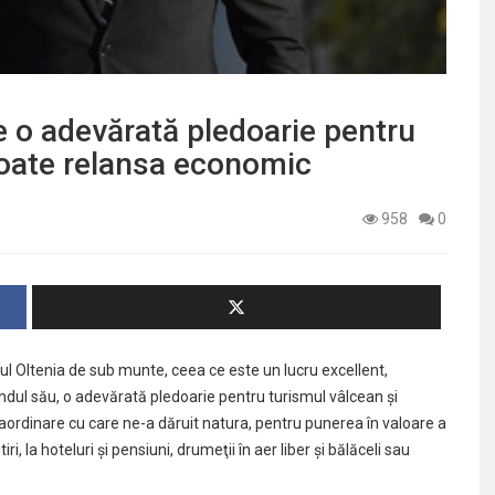
 o adevărată pledoarie pentru
poate relansa economic
958
0
cul Oltenia de sub munte, ceea ce este un lucru excellent,
ândul său, o adevărată pledoarie pentru turismul vâlcean şi
raordinare cu care ne-a dăruit natura, pentru punerea în valoare a
ri, la hoteluri şi pensiuni, drumeţii în aer liber şi bălăceli sau