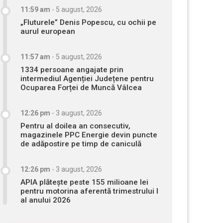
11:59 am
-
5 august, 2026
„Fluturele” Denis Popescu, cu ochii pe
aurul european
11:57 am
-
5 august, 2026
1334 persoane angajate prin
intermediul Agenției Județene pentru
Ocuparea Forței de Muncă Vâlcea
12:26 pm
-
3 august, 2026
Pentru al doilea an consecutiv,
magazinele PPC Energie devin puncte
de adăpostire pe timp de caniculă
12:26 pm
-
3 august, 2026
APIA plătește peste 155 milioane lei
pentru motorina aferentă trimestrului I
al anului 2026