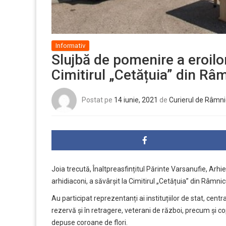
Informativ
Slujbă de pomenire a eroil
Cimitirul „Cetățuia” din Râ
Postat pe
14 iunie, 2021
de
Curierul de Râmni
Joia trecută, Înaltpreasfințitul Părinte Varsanufie, Arhi
arhidiaconi, a săvârșit la Cimitirul „Cetățuia” din Râm
Au participat reprezentanți ai instituțiilor de stat, centrale
rezervă și în retragere, veterani de război, precum și copii
depuse coroane de flori.