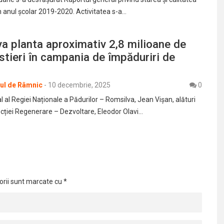
n anul școlar 2019-2020. Activitatea s-a…
a planta aproximativ 2,8 milioane de
estieri în campania de împăduriri de
rul de Râmnic
-
10 decembrie, 2025
0
l al Regiei Naționale a Pădurilor – Romsilva, Jean Vișan, alături
ecției Regenerare – Dezvoltare, Eleodor Olavi…
orii sunt marcate cu
*