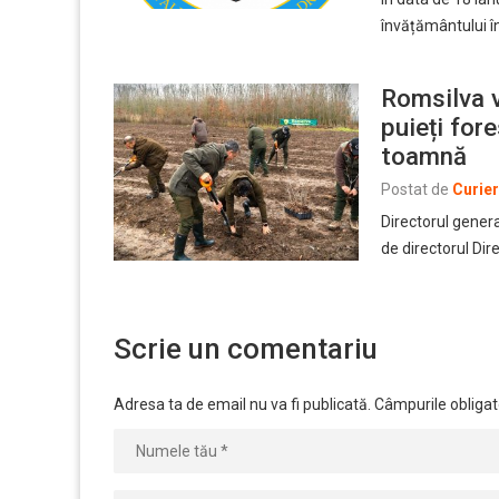
învățământului î
Romsilva v
puieți for
toamnă
Postat de
Curie
Directorul genera
de directorul Dir
Scrie un comentariu
Adresa ta de email nu va fi publicată.
Câmpurile obligat