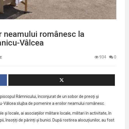
or neamului românesc la
mnicu-Vâlcea
c
934
0
episcopul Râmnicului, înconjurat de un sobor de preoți și
nicu-Vâlcea slujba de pomenire a eroilor neamului românesc.
 și locale, ai asociațiilor militare locale, militari în activitate, în
, însoțiți de părinți și bunici. După rostirea alocuțiunilor, au fost