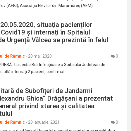
Ilfov (AEBI), Asociația Elevilor din Maramureș (AEM)…
 20.05.2020, situația pacienților
Covid19 și internați în Spitalul
e Urgență Vâlcea se prezintă în felul
rul de Râmnic
-
20 mai, 2020
0
ESĂ La secția Boli Infecțioase a Spitalului Județean de
 află internați 2 pacienți confirmat…
itară de Subofițeri de Jandarmi
lexandru Ghica” Drăgășani a prezentat
eneral privind starea și calitatea
ului
rul de Râmnic
-
20 ianuarie, 2021
0
uarie s-a desfășurat Raportul general privind starea și calitatea