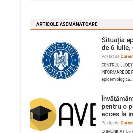
ARTICOLE ASEMĂNĂTOARE
Situația e
de 6 iulie,
Postat de
Curie
CENTRUL JUDEȚ
INFORMARE DE PRE
epidemiologică…
Învățământ
pentru o p
acces la i
Postat de
Curie
COMUNICAT DE PRE