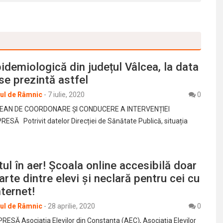
pidemiologică din județul Vâlcea, la data
 se prezintă astfel
rul de Râmnic
-
7 iulie, 2020
0
EAN DE COORDONARE ȘI CONDUCERE A INTERVENȚIEI
SĂ Potrivit datelor Direcției de Sănătate Publică, situația
ul în aer! Școala online accesibilă doar
arte dintre elevi și neclară pentru cei cu
nternet!
rul de Râmnic
-
28 aprilie, 2020
0
SĂ Asociația Elevilor din Constanța (AEC), Asociația Elevilor