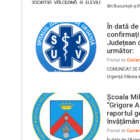
din București și 
În dată de
confirmați 
Județean d
următor:
Postat de
Curie
COMUNICAT DE PR
Urgență Vâlcea se
Școala Mil
“Grigore A
raportul g
învățământ
Postat de
Curie
În data de 18 ian