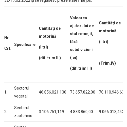
32/17.02.2022 și se regăsesc prezentate mai jos:
Valoarea
Cantități de
ajutorului de
Cantități de
motorină
stat rotunjit,
motorină
Nr.
fără
(litri)
Specificare
(litri)
Crt.
subdiviziuni
(lei)
(dif. trim III)
(Trim.IV)
(dif. trim III)
Sectorul
1.
46.856.021,130
73.657.822,00
70.110.946,638
vegetal
Sectorul
2.
3.106.751,119
4.883.860,00
9.066.013,442
zootehnic