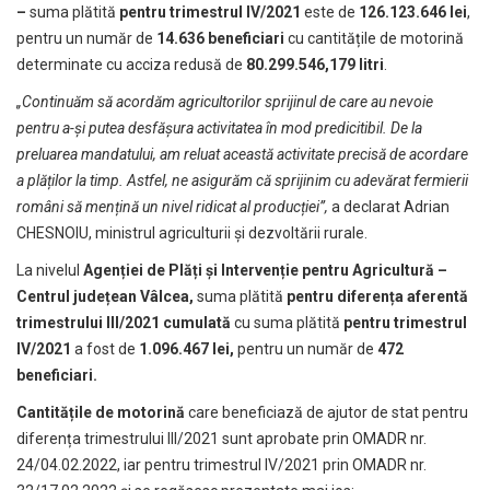
–
suma plătită
pentru trimestrul IV/2021
este de
126.123.646 lei
,
pentru un număr de
14.636 beneficiari
cu cantitățile de motorină
determinate cu acciza redusă de
80.299.546,179 litri
.
„Continuăm să acordăm agricultorilor sprijinul de care au nevoie
pentru a-și putea desfășura activitatea în mod predicitibil. De la
preluarea mandatului, am reluat această activitate precisă de acordare
a plăților la timp. Astfel, ne asigurăm că sprijinim cu adevărat fermierii
români să mențină un nivel ridicat al producției”,
a declarat Adrian
CHESNOIU, ministrul agriculturii și dezvoltării rurale.
La nivelul
Agenției de Plăți și Intervenție pentru Agricultură –
Centrul județean Vâlcea,
suma plătită
pentru diferența aferentă
trimestrului III/2021 cumulată
cu suma plătită
pentru trimestrul
IV/2021
a fost de
1.096.467 lei,
pentru un număr de
472
beneficiari.
Cantitățile de motorină
care beneficiază de ajutor de stat pentru
diferența trimestrului III/2021 sunt aprobate prin OMADR nr.
24/04.02.2022, iar pentru trimestrul IV/2021 prin OMADR nr.