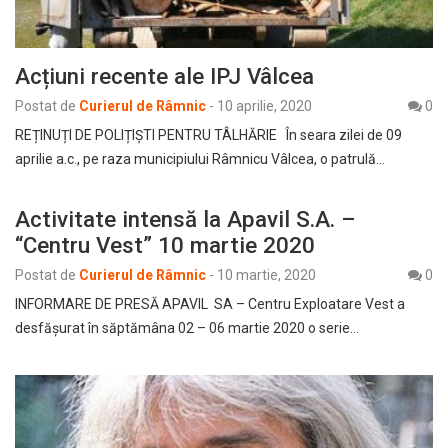
Acțiuni recente ale IPJ Vâlcea
Postat de
Curierul de Râmnic
-
10 aprilie, 2020
0
REȚINUȚI DE POLIȚIȘTI PENTRU TÂLHĂRIE În seara zilei de 09
aprilie a.c., pe raza municipiului Râmnicu Vâlcea, o patrulă…
Activitate intensă la Apavil S.A. –
“Centru Vest” 10 martie 2020
Postat de
Curierul de Râmnic
-
10 martie, 2020
0
INFORMARE DE PRESĂ APAVIL SA – Centru Exploatare Vest a
desfăşurat în săptămâna 02 – 06 martie 2020 o serie…