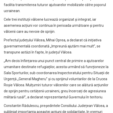
facilita transmiterea tuturor ajutoarelor mobilizate către poporul
ucrainean.
Cele trei instituții vâlcene lucrează organizat și integrat, iar
asemenea acțiuni vor continua în perioada următoare și pentru
vâlcenii care au nevoie de sprijin.
Prefectul județului Vâlcea, Mihai Oprea, a declarat că inițiativa
guvernamentală coordonată „Impreună ajutăm mai mult”, se
transpune astăzi în fapte, în județul Vâlcea.
„Am decis înființarea unui punct central de primire a ajutoarelor
umanitare destinate refugiaților, acesta urmând să funcționeze la
Sala Sporturilor, sub coordonarea Inspectoratului pentru Situații de
Urgență „General Magheru” și cu sprijinul voluntarilor de la Crucea
Roșie Vâlcea. Mulțumiri tuturor vâlcenilor care se alătură acțiunilor
de sprijin pentru cetățenii ucraineni, greu încercați de agresiunea
militară rusă!”, a declarat reprezentantul Guvernului în teritoriu.
Constantin Rădulescu, președintele Consiliului Județean Vâlcea, a
subliniat importanța aceastei acțiuni de solidaritate, în vremuri