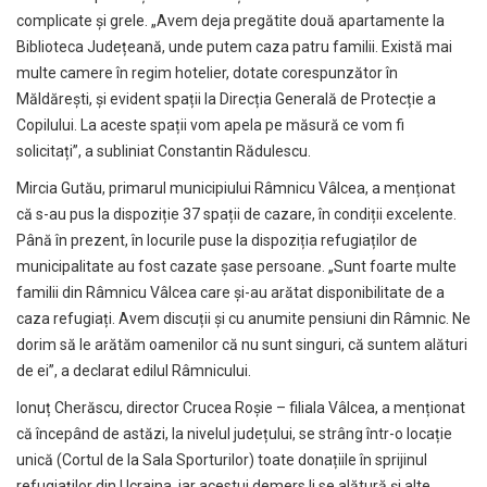
complicate și grele. „Avem deja pregătite două apartamente la
Biblioteca Județeană, unde putem caza patru familii. Există mai
multe camere în regim hotelier, dotate corespunzător în
Măldărești, și evident spații la Direcția Generală de Protecție a
Copilului. La aceste spații vom apela pe măsură ce vom fi
solicitați”, a subliniat Constantin Rădulescu.
Mircia Gutău, primarul municipiului Râmnicu Vâlcea, a menționat
că s-au pus la dispoziție 37 spații de cazare, în condiții excelente.
Până în prezent, în locurile puse la dispoziția refugiaților de
municipalitate au fost cazate șase persoane. „Sunt foarte multe
familii din Râmnicu Vâlcea care și-au arătat disponibilitate de a
caza refugiați. Avem discuții și cu anumite pensiuni din Râmnic. Ne
dorim să le arătăm oamenilor că nu sunt singuri, că suntem alături
de ei”, a declarat edilul Râmnicului.
Ionuț Cherăscu, director Crucea Roșie – filiala Vâlcea, a menționat
că începând de astăzi, la nivelul județului, se strâng într-o locație
unică (Cortul de la Sala Sporturilor) toate donațiile în sprijinul
refugiaților din Ucraina, iar acestui demers li se alătură și alte