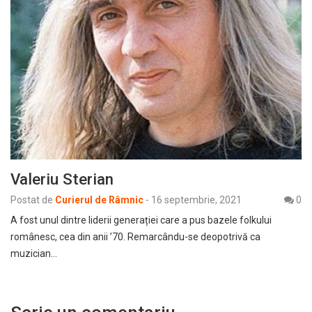
Valeriu Sterian
Postat de
Curierul de Râmnic
-
16 septembrie, 2021
0
A fost unul dintre liderii generației care a pus bazele folkului
românesc, cea din anii ’70. Remarcându-se deopotrivă ca
muzician…