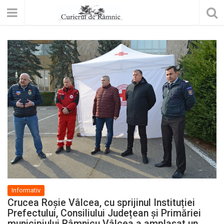
Informativ
Crucea Roșie Vâlcea, cu sprijinul Instituției
Prefectului, Consiliului Județean și Primăriei
municipiului Râmnicu Vâlcea a amplasat un