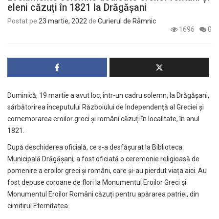
eleni căzuți în 1821 la Drăgășani
Postat pe
23 martie, 2022
de
Curierul de Râmnic
1696
0
Duminică, 19 martie a avut loc, într-un cadru solemn, la Drăgășani,
sărbătorirea începutului Războiului de Independență al Greciei și
comemorarea eroilor greci și români căzuți în localitate, în anul
1821.
După deschiderea oficială, ce s-a desfășurat la Biblioteca
Municipală Drăgășani, a fost oficiată o ceremonie religioasă de
pomenire a eroilor greci și români, care și-au pierdut viața aici. Au
fost depuse coroane de flori la Monumentul Eroilor Greci și
Monumentul Eroilor Români căzuți pentru apărarea patriei, din
cimitirul Eternitatea.