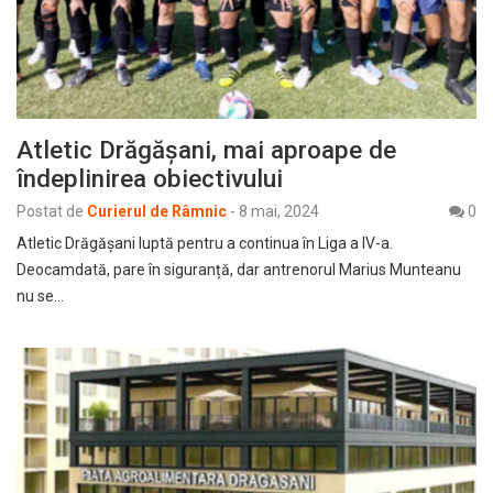
Atletic Drăgăşani, mai aproape de
îndeplinirea obiectivului
Postat de
Curierul de Râmnic
-
8 mai, 2024
0
Atletic Drăgăşani luptă pentru a continua în Liga a IV-a.
Deocamdată, pare în siguranță, dar antrenorul Marius Munteanu
nu se…