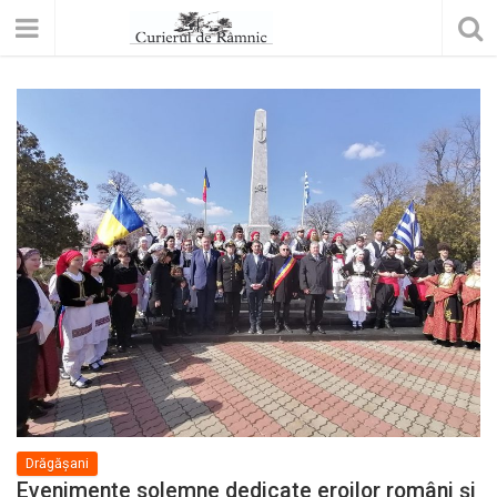
Drăgășani
Evenimente solemne dedicate eroilor români și