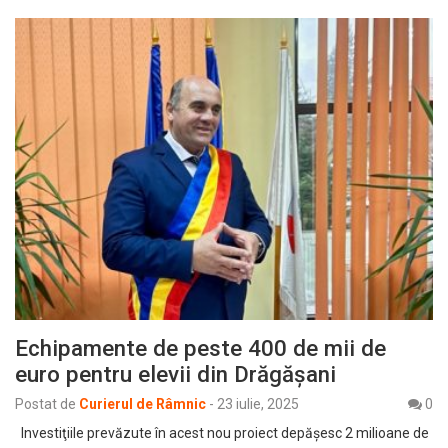
Echipamente de peste 400 de mii de
euro pentru elevii din Drăgăşani
Postat de
Curierul de Râmnic
-
23 iulie, 2025
0
Investiţiile prevăzute în acest nou proiect depăşesc 2 milioane de