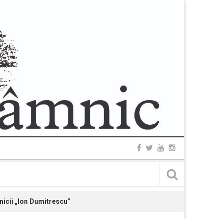
nicii „Ion Dumitrescu”