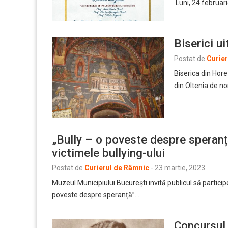
Luni, 24 februar
Biserici ui
Postat de
Curie
Biserica din Hore
din Oltenia de n
„Bully – o poveste despre speranț
victimele bullying-ului
Postat de
Curierul de Râmnic
-
23 martie, 2023
Muzeul Municipiului București invită publicul să particip
poveste despre speranță”…
Concursul 