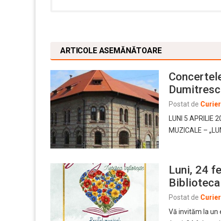
ARTICOLE ASEMĂNĂTOARE
Concertele
Dumitresc
Postat de
Curie
LUNI 5 APRILIE 
MUZICALE – „LUM
Luni, 24 f
Bibliotec
Postat de
Curie
Vă invităm la un evenim