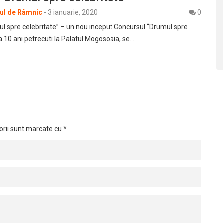
rul de Râmnic
-
3 ianuarie, 2020
0
l spre celebritate” – un nou inceput Concursul “Drumul spre
a 10 ani petrecuti la Palatul Mogosoaia, se…
orii sunt marcate cu
*