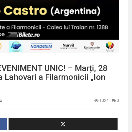
VENIMENT UNIC! – Marți, 28
a Lahovari a Filarmonicii „Ion
c
1024
0