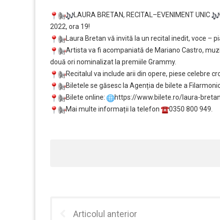
LAURA BRETAN, RECITAL–EVENIMENT UNIC
2022, ora 19!
Laura Bretan vă invită la un recital inedit, voce –
Artista va fi acompaniată de Mariano Castro, muzic
două ori nominalizat la premiile Grammy.
Recitalul va include arii din opere, piese celebre cr
Biletele se găsesc la Agenția de bilete a Filarmonic
Bilete online:
https://www.bilete.ro/laura-
bretan
Mai multe informații la telefon
0350 800 949.
Articolul anterior