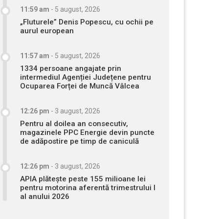
11:59 am
-
5 august, 2026
„Fluturele” Denis Popescu, cu ochii pe
aurul european
11:57 am
-
5 august, 2026
1334 persoane angajate prin
intermediul Agenției Județene pentru
Ocuparea Forței de Muncă Vâlcea
12:26 pm
-
3 august, 2026
Pentru al doilea an consecutiv,
magazinele PPC Energie devin puncte
de adăpostire pe timp de caniculă
12:26 pm
-
3 august, 2026
APIA plătește peste 155 milioane lei
pentru motorina aferentă trimestrului I
al anului 2026