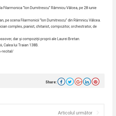
la Filarmonica ”Ion Dumitrescu” Râmnicu Vâlcea, pe 28 iunie
 pian, pe scena Filarmonicii ”Ion Dumitrescu” din Râmnicu Vâlcea.
ian complex, pianist, chitarist, compozitor, orchestrator, de
ossover, dar și compoziții proprii ale Laurei Bretan.
ii, Calea lui Traian 138B.
-recital/
Share:
Articolul următor