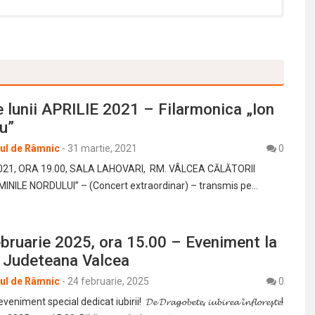
 lunii APRILIE 2021 – Filarmonica „Ion
u”
rul de Râmnic
-
31 martie, 2021
0
2021, ORA 19.00, SALA LAHOVARI, RM. VÂLCEA CĂLĂTORII
INILE NORDULUI” – (Concert extraordinar) – transmis pe…
ebruarie 2025, ora 15.00 – Eveniment la
a Judeteana Valcea
rul de Râmnic
-
24 februarie, 2025
0
ent special dedicat iubirii! 𝓓𝓮 𝓓𝓻𝓪𝓰𝓸𝓫𝓮𝓽𝓮, 𝓲𝓾𝓫𝓲𝓻𝓮𝓪 𝓲̂𝓷𝓯𝓵𝓸𝓻𝓮𝓼̦𝓽𝓮!