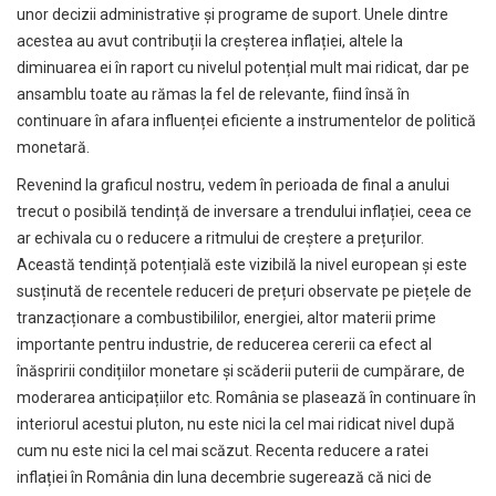
unor decizii administrative și programe de suport. Unele dintre
acestea au avut contribuții la creșterea inflației, altele la
diminuarea ei în raport cu nivelul potențial mult mai ridicat, dar pe
ansamblu toate au rămas la fel de relevante, fiind însă în
continuare în afara influenței eficiente a instrumentelor de politică
monetară.
Revenind la graficul nostru, vedem în perioada de final a anului
trecut o posibilă tendință de inversare a trendului inflației, ceea ce
ar echivala cu o reducere a ritmului de creștere a prețurilor.
Această tendință potențială este vizibilă la nivel european și este
susținută de recentele reduceri de prețuri observate pe piețele de
tranzacționare a combustibililor, energiei, altor materii prime
importante pentru industrie, de reducerea cererii ca efect al
înăspririi condițiilor monetare și scăderii puterii de cumpărare, de
moderarea anticipațiilor etc. România se plasează în continuare în
interiorul acestui pluton, nu este nici la cel mai ridicat nivel după
cum nu este nici la cel mai scăzut. Recenta reducere a ratei
inflației în România din luna decembrie sugerează că nici de