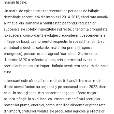
măsuri fiscale.
Un astfel de episod este reprezentat de perioada de inflație
dezinflație accentuată din intervalul 2014-2016, când rata anuală
a inflației din România a manifestat, pe fondul reducerilor
succesive ale cotelor impozitelor indirecte, o tendință pronunțată
de scădere, concordantă evoluției preponderent descendente a
inflației de bază. La momentul respectiv, la această tendință au
contribuit și declinul cotațiilor materiilor prime (în special
energetice), precum și anul agricol foarte bun. Suplimentar,
dinamica IAPC a reflectat atunci, prin intermediul evoluției
prețurilor bunurilor din import, inflația persistent scăzută din zona
euro.
Interesant este că, după mai mult de 5-6 ani, în linii mari mulți
dintre acești factori au acționat și pe parcursul anului 2022, doar
că nu în același sens. Am consemnat așadar efecte majore
asupra inflației la nivel local ca urmare a modificării prețurilor
materiilor prime, energiei, combustibililor, alimentelor procesate
din import, prețurilor volatile ale produselor agricole și efectelor