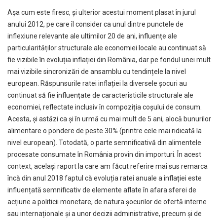
Așa cum este firesc, și ulterior acestui moment plasat în jurul
anului 2012, pe care îl consider ca unul dintre punctele de
inflexiune relevante ale ultimilor 20 de ani, influențe ale
particularităților structurale ale economiei locale au continuat să
fie vizibile în evoluția inflației din România, dar pe fondul unei mult
mai vizibile sincronizări de ansamblu cu tendințele la nivel
european. Răspunsurile ratei inflației la diversele șocuri au
continuat să fie influențate de caracteristicile structurale ale
economiei, reflectate inclusiv în compoziția coșului de consum.
Acesta, și astăzi ca și în urmă cu mai mult de 5 ani, alocă bunurilor
alimentare o pondere de peste 30% (printre cele mai ridicată la
nivel european). Totodată, o parte semnificativă din alimentele
procesate consumate în România provin din importuri. În acest
context, același raport la care am făcut referire mai sus remarca
încă din anul 2018 faptul că evoluția ratei anuale a inflației este
influențată semnificativ de elemente aflate în afara sferei de
acțiune a politicii monetare, de natura șocurilor de ofertă interne
sau internaționale și a unor decizii administrative, precum și de