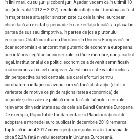
în linii mari, cu suișuri și coborâșuri. Așadar, vedem că în ultimii 10
ani (intervalul 2012 – 2022) trendurile inflației din România au fost
în majoritatea situațiilor sincronizate cu cele la nivel european,
chiar dacă au existat și perioade în care inflația locală s-a plasat în
partea de sus sau dimpotrivă, în partea de jos a plutonului
european. Odată cu intrarea României în Uniunea Europeană, nu
doar economia s-a ancorat mai puternic de economia europeană,
prin întărirea legăturilor comerciale cu țările membre, dar și cadrul
legal, instituțional și de politici economice a devenit semnificativ
mai sincronizat cu cel european. Acest lucru este valabil inclusiv
din perspectiva băncii centrale, ale cărei eforturi pentru
combaterea inflației nu aveau cum să facă abstracție (dintr-o
varietate de motive ce țin de raționalitatea economică) de
acțiunile și deciziile de politică monetară ale băncilor centrale
relevante din vecinătate sau de cele ale Băncii Centrale Europene.
De exemplu, Raportul de fundamentare a Planului național de
adoptare a monedei euro publicat în decembrie 2018 remarca
faptul că în anul 2017 convergența prețurilor era în România de
circa 52,2% față nivelul acestora în Uniunea Europeană.