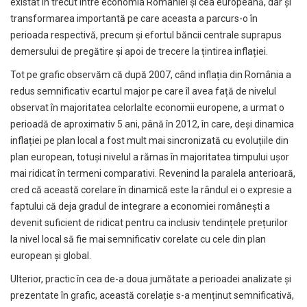
existat în trecut între economia României și cea europeană, dar și
transformarea importantă pe care aceasta a parcurs-o în
perioada respectivă, precum și efortul băncii centrale suprapus
demersului de pregătire și apoi de trecere la țintirea inflației.
Tot pe grafic observăm că după 2007, când inflația din România a
redus semnificativ ecartul major pe care îl avea față de nivelul
observat în majoritatea celorlalte economii europene, a urmat o
perioadă de aproximativ 5 ani, până în 2012, în care, deși dinamica
inflației pe plan local a fost mult mai sincronizată cu evoluțiile din
plan european, totuși nivelul a rămas în majoritatea timpului ușor
mai ridicat în termeni comparativi. Revenind la paralela anterioară,
cred că această corelare în dinamică este la rândul ei o expresie a
faptului că deja gradul de integrare a economiei românești a
devenit suficient de ridicat pentru ca inclusiv tendințele prețurilor
la nivel local să fie mai semnificativ corelate cu cele din plan
european și global.
Ulterior, practic în cea de-a doua jumătate a perioadei analizate și
prezentate în grafic, această corelație s-a menținut semnificativă,