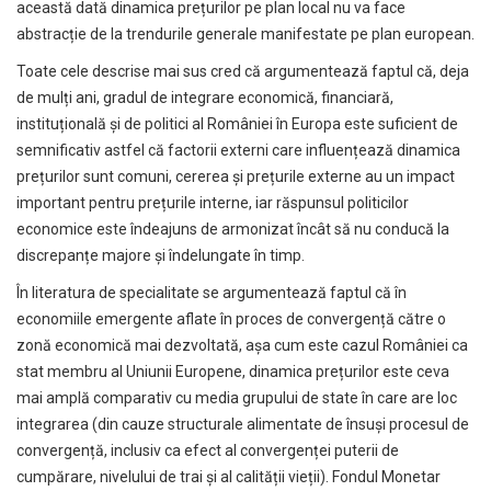
această dată dinamica prețurilor pe plan local nu va face
abstracție de la trendurile generale manifestate pe plan european.
Toate cele descrise mai sus cred că argumentează faptul că, deja
de mulți ani, gradul de integrare economică, financiară,
instituțională și de politici al României în Europa este suficient de
semnificativ astfel că factorii externi care influențează dinamica
prețurilor sunt comuni, cererea și prețurile externe au un impact
important pentru prețurile interne, iar răspunsul politicilor
economice este îndeajuns de armonizat încât să nu conducă la
discrepanțe majore și îndelungate în timp.
În literatura de specialitate se argumentează faptul că în
economiile emergente aflate în proces de convergență către o
zonă economică mai dezvoltată, așa cum este cazul României ca
stat membru al Uniunii Europene, dinamica prețurilor este ceva
mai amplă comparativ cu media grupului de state în care are loc
integrarea (din cauze structurale alimentate de însuși procesul de
convergență, inclusiv ca efect al convergenței puterii de
cumpărare, nivelului de trai și al calității vieții). Fondul Monetar