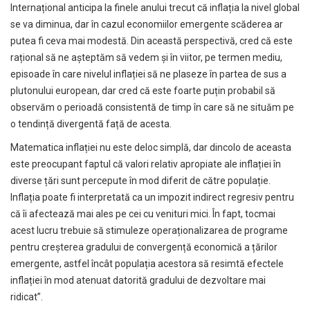
Internațional anticipa la finele anului trecut că inflația la nivel global
se va diminua, dar în cazul economiilor emergente scăderea ar
putea fi ceva mai modestă. Din această perspectivă, cred că este
rațional să ne așteptăm să vedem și în viitor, pe termen mediu,
episoade în care nivelul inflației să ne plaseze în partea de sus a
plutonului european, dar cred că este foarte puțin probabil să
observăm o perioadă consistentă de timp în care să ne situăm pe
o tendință divergentă față de acesta.
Matematica inflației nu este deloc simplă, dar dincolo de aceasta
este preocupant faptul că valori relativ apropiate ale inflației în
diverse țări sunt percepute în mod diferit de către populație.
Inflația poate fi interpretată ca un impozit indirect regresiv pentru
că îi afectează mai ales pe cei cu venituri mici. În fapt, tocmai
acest lucru trebuie să stimuleze operaționalizarea de programe
pentru creșterea gradului de convergență economică a țărilor
emergente, astfel încât populația acestora să resimtă efectele
inflației în mod atenuat datorită gradului de dezvoltare mai
ridicat”.