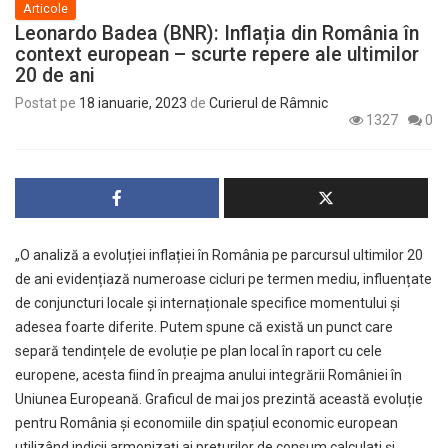
Articole
Leonardo Badea (BNR): Inflația din România în
context european – scurte repere ale ultimilor
20 de ani
Postat pe
18 ianuarie, 2023
de
Curierul de Râmnic
1327
0
„O analiză a evoluției inflației în România pe parcursul ultimilor 20
de ani evidențiază numeroase cicluri pe termen mediu, influențate
de conjuncturi locale și internaționale specifice momentului și
adesea foarte diferite. Putem spune că există un punct care
separă tendințele de evoluție pe plan local în raport cu cele
europene, acesta fiind în preajma anului integrării României în
Uniunea Europeană. Graficul de mai jos prezintă această evoluție
pentru România și economiile din spațiul economic european
utilizând indicii armonizați ai prețurilor de consum calculați și