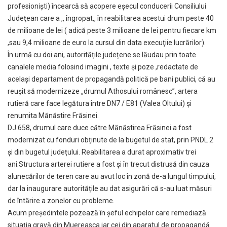
profesionişti) încearcă să acopere eşecul conducerii Consiliului
Judeţean care a ,, îngropat,, în reabilitarea acestui drum peste 40
de milioane de lei ( adică peste 3 milioane de lei pentru fiecare km
,sau 9,4 milioane de euro la cursul din data execuţiie lucrărilor).
În urmă cu doi ani, autoritățile județene se lăudau prin toate
canalele media folosind imagini , texte şi poze ,redactate de
acelaşi departament de propagandă politică pe bani publici, că au
reușit să modernizeze „drumul Athosului românesc”, artera
rutieră care face legătura între DN7 / E81 (Valea Oltului) și
renumita Mănăstire Frăsinei.
DJ 658, drumul care duce către Mănăstirea Frăsinei a fost
modernizat cu fonduri obținute de la bugetul de stat, prin PNDL 2
și din bugetul județului. Reabilitarea a durat aproximativ trei
ani.Structura arterei rutiere a fost și în trecut distrusă din cauza
alunecărilor de teren care au avut loc în zonă de-a lungul timpului,
dar la inaugurare autoritățile au dat asigurări că s-au luat măsuri
de întărire a zonelor cu probleme.
Acum preşedintele pozează în şeful echipelor care remediază
situaţia gravă din Muereasca iar cei din aparatul de propagandă