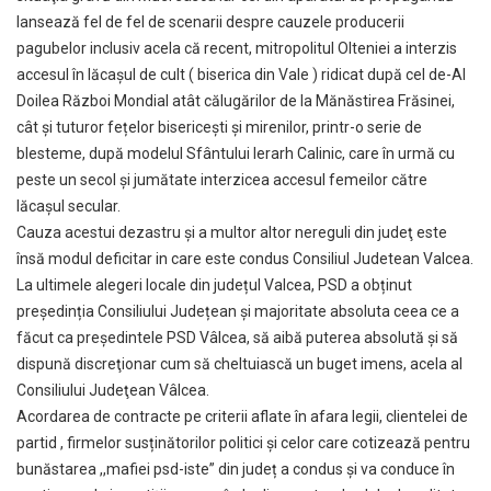
lansează fel de fel de scenarii despre cauzele producerii
pagubelor inclusiv acela că recent, mitropolitul Olteniei a interzis
accesul în lăcașul de cult ( biserica din Vale ) ridicat după cel de-Al
Doilea Război Mondial atât călugărilor de la Mănăstirea Frăsinei,
cât și tuturor fețelor bisericești și mirenilor, printr-o serie de
blesteme, după modelul Sfântului Ierarh Calinic, care în urmă cu
peste un secol și jumătate interzicea accesul femeilor către
lăcașul secular.
Cauza acestui dezastru şi a multor altor nereguli din judeţ este
însă modul deficitar in care este condus Consiliul Judetean Valcea.
La ultimele alegeri locale din județul Valcea, PSD a obținut
președinția Consiliului Județean și majoritate absoluta ceea ce a
făcut ca preşedintele PSD Vâlcea, să aibă puterea absolută şi să
dispună discreţionar cum să cheltuiască un buget imens, acela al
Consiliului Judeţean Vâlcea.
Acordarea de contracte pe criterii aflate în afara legii, clientelei de
partid , firmelor susținătorilor politici și celor care cotizează pentru
bunăstarea ,,mafiei psd-iste” din județ a condus și va conduce în