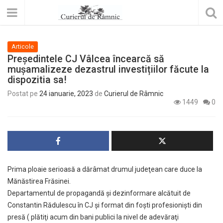
Articole
Preşedintele CJ Vâlcea încearcă să
muşamalizeze dezastrul investițiilor făcute la
dispozitia sa!
Postat pe
24 ianuarie, 2023
de
Curierul de Râmnic
1449
0
Prima ploaie serioasă a dărâmat drumul judeţean care duce la
Mănăstirea Frăsinei.
Departamentul de propagandă şi dezinformare alcătuit de
Constantin Rădulescu în CJ şi format din foşti profesionişti din
presă ( plătiţi acum din bani publici la nivel de adevăraţi