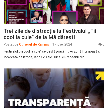
Trei zile de distracție la Festivalul „Fii
cool la cule” de la Măldărești
Postat de
Curierul de Râmnic
-
17 iulie, 2024
0
Festivalul „Fii cool la cule” se desfășoară într-o zonă frumoasă și
încărcată de istorie, lângă culele Duca și Greceanu din…