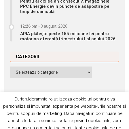
Pentru al doilea an consecutiv, magazinele
PPC Energie devin puncte de adăpostire pe
timp de caniculă
12:26 pm
-
3 august, 2026
APIA plătește peste 155 milioane lei pentru
motorina aferentă trimestrului I al anului 2026
CATEGORII
Categorii
Curierulderamnic.ro utilizeaza cookie-uri pentru a va
personaliza si imbunatati experienta pe website-urile noastre si
pentru scopuri de marketing. Daca navigati in continuare pe
Contact
Publicitate
Abonamente
acest site fara a schimba setarile privind cookie-urile, vom
Politica de cookie
Termeni si condiţii
presupune ca acceptati sa primiti toate cookie-urile de pe