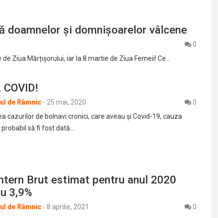
nță doamnelor și domnișoarelor vâlcene
0
e de Ziua Mărțișorului, iar la 8 martie de Ziua Femeii! Ce…
i, COVID!
rul de Râmnic
-
25 mai, 2020
0
ea cazurilor de bolnavi cronici, care aveau și Covid-19, cauza
 probabil să fi fost dată…
ntern Brut estimat pentru anul 2020
cu 3,9%
rul de Râmnic
-
8 aprilie, 2021
0