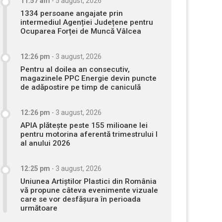
11:57 am
-
5 august, 2026
1334 persoane angajate prin
intermediul Agenției Județene pentru
Ocuparea Forței de Muncă Vâlcea
12:26 pm
-
3 august, 2026
Pentru al doilea an consecutiv,
magazinele PPC Energie devin puncte
de adăpostire pe timp de caniculă
12:26 pm
-
3 august, 2026
APIA plătește peste 155 milioane lei
pentru motorina aferentă trimestrului I
al anului 2026
12:25 pm
-
3 august, 2026
Uniunea Artiștilor Plastici din România
vă propune câteva evenimente vizuale
care se vor desfășura în perioada
următoare