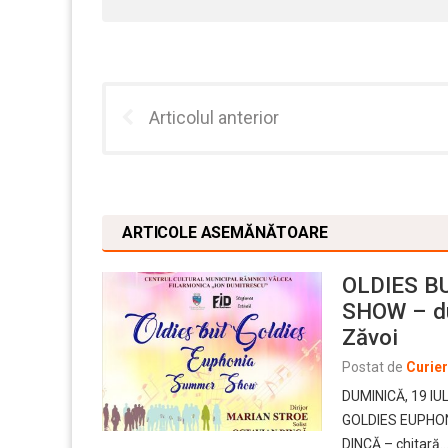
Articolul anterior
ARTICOLE ASEMĂNĂTOARE
OLDIES B
SHOW – dum
Zăvoi
Postat de
Curie
DUMINICĂ, 19 IU
GOLDIES EUPHON
DINCĂ – chitară