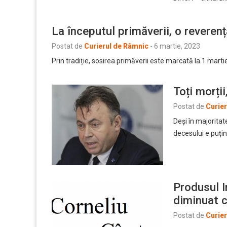
La începutul primăverii, o revere
Postat de
Curierul de Râmnic
-
6 martie, 2023
Prin tradiție, sosirea primăverii este marcată la 1 marti
Toți morți
Postat de
Curie
Deși în majoritat
decesului e puțin
Produsul I
diminuat 
Postat de
Curie