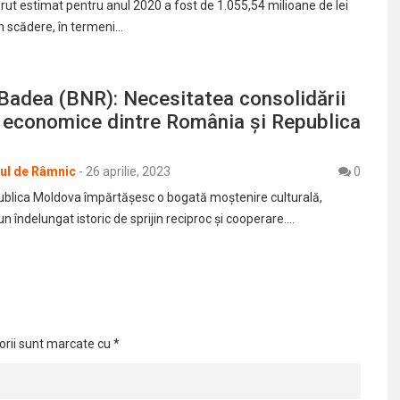
rut estimat pentru anul 2020 a fost de 1.055,54 milioane de lei
în scădere, în termeni…
Badea (BNR): Necesitatea consolidării
i economice dintre România și Republica
rul de Râmnic
-
26 aprilie, 2023
0
blica Moldova împărtășesc o bogată moștenire culturală,
un îndelungat istoric de sprijin reciproc și cooperare.…
orii sunt marcate cu
*