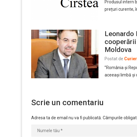
Produsul intern b
prețuri curente, 
Leonardo 
cooperări
Moldova
Postat de
Curie
”România și Repu
aceeași limbă și 
Scrie un comentariu
Adresa ta de email nu va fi publicată.
Câmpurile obligat