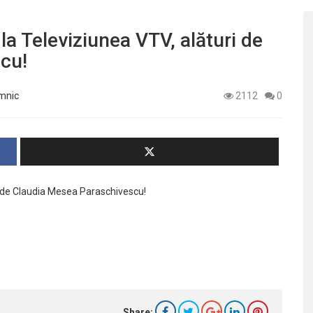
a Televiziunea VTV, alături de
cu!
âmnic
2112
0
ri de Claudia Mesea Paraschivescu!
Share: