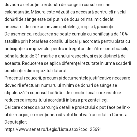
dovada a cel puțin trei donări de sânge în cursul unui an
calendaristic. Măsura este văzută ca necesară pentru că nivelul
donării de sânge este cel puțin de două ori mai mic decât
necesarul de care au nevoie spitalele și, implicit, pacienții.
De asemenea, reducerea se poate cumula cu bonificația de 10%
stabilită prin hotărârea consiliului local și acordată pentru plata cu
anticipație a impozitului pentru întregul an de către contribuabili,
pâna la data de 31 martie a anului respectiv, și este distinctă de
aceasta. Reducerea se aplică diferenței rezultate în urma scăderii
bonificației din impozitul datorat.
Procentul reducerii, precum şi documentele justificative necesare
dovedirii efectuării numărului minim de donări de sânge se
stipulează în cuprinsul hotărârii de consiliu local care instituie
reducerea impozitului acordată în baza prezentei legi.
Cei care doresc să parcurgă detaliile proiectului o pot face pe link-
ul de mai jos, cu mențiunea că votul final va fi acordat la Camera
Deputaților:
https://www.senat.ro/Legis/Lista.aspx?cod=25691