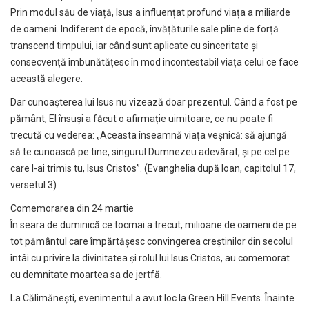
Prin modul său de viață, Isus a influențat profund viața a miliarde
de oameni. Indiferent de epocă, învățăturile sale pline de forță
transcend timpului, iar când sunt aplicate cu sinceritate și
consecvență îmbunătățesc în mod incontestabil viața celui ce face
această alegere.
Dar cunoașterea lui Isus nu vizează doar prezentul. Când a fost pe
pământ, El însuși a făcut o afirmație uimitoare, ce nu poate fi
trecută cu vederea: „Aceasta înseamnă viața veșnică: să ajungă
să te cunoască pe tine, singurul Dumnezeu adevărat, și pe cel pe
care l-ai trimis tu, Isus Cristos”. (Evanghelia după Ioan, capitolul 17,
versetul 3)
Comemorarea din 24 martie
În seara de duminică ce tocmai a trecut, milioane de oameni de pe
tot pământul care împărtășesc convingerea creștinilor din secolul
întâi cu privire la divinitatea și rolul lui Isus Cristos, au comemorat
cu demnitate moartea sa de jertfă.
La Călimănești, evenimentul a avut loc la Green Hill Events. Înainte