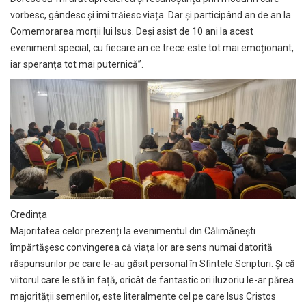
vorbesc, gândesc și îmi trăiesc viața. Dar și participând an de an la
Comemorarea morții lui Isus. Deși asist de 10 ani la acest
eveniment special, cu fiecare an ce trece este tot mai emoționant,
iar speranța tot mai puternică”.
Credința
Majoritatea celor prezenți la evenimentul din Călimănești
împărtășesc convingerea că viața lor are sens numai datorită
răspunsurilor pe care le-au găsit personal în Sfintele Scripturi. Și că
viitorul care le stă în față, oricât de fantastic ori iluzoriu le-ar părea
majorității semenilor, este literalmente cel pe care Isus Cristos