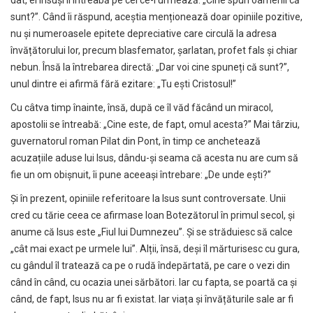
sunt?”. Când îi răspund, aceștia menționează doar opiniile pozitive,
nu și numeroasele epitete depreciative care circulă la adresa
învățătorului lor, precum blasfemator, șarlatan, profet fals și chiar
nebun. Însă la întrebarea directă: „Dar voi cine spuneți că sunt?”,
unul dintre ei afirmă fără ezitare: „Tu ești Cristosul!”
Cu câtva timp înainte, însă, după ce îl văd făcând un miracol,
apostolii se întreabă: „Cine este, de fapt, omul acesta?” Mai târziu,
guvernatorul roman Pilat din Pont, în timp ce anchetează
acuzațiile aduse lui Isus, dându-și seama că acesta nu are cum să
fie un om obișnuit, îi pune aceeași întrebare: „De unde ești?”
Și în prezent, opiniile referitoare la Isus sunt controversate. Unii
cred cu tărie ceea ce afirmase Ioan Botezătorul în primul secol, și
anume că Isus este „Fiul lui Dumnezeu”. Și se străduiesc să calce
„cât mai exact pe urmele lui”. Alții, însă, deși îl mărturisesc cu gura,
cu gândul îl tratează ca pe o rudă îndepărtată, pe care o vezi din
când în când, cu ocazia unei sărbători. Iar cu fapta, se poartă ca și
când, de fapt, Isus nu ar fi existat. Iar viața și învățăturile sale ar fi