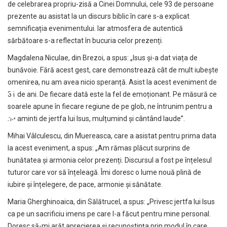
de celebrarea propriu-zisă a Cinei Domnului, cele 93 de persoane
prezente au asistat la un discurs biblic în care s-a explicat
semnificația evenimentului. Iar atmosfera de autentică
sărbătoare s-a reflectat în bucuria celor prezenți.
Magdalena Niculae, din Brezoi, a spus: „Isus și-a dat viața de
bunăvoie. Fără acest gest, care demonstrează cât de mult iubește
omenirea, nu am avea nicio speranță. Asist la acest eveniment de
31 de ani. De fiecare dată este la fel de emoționant. Pe măsură ce
soarele apune în fiecare regiune de pe glob, ne întrunim pentru a
ne aminti de jertfa lui Isus, mulțumind și cântând laude”.
Mihai Vâlculescu, din Muereasca, care a asistat pentru prima data
la acest eveniment, a spus: „Am rămas plăcut surprins de
bunătatea și armonia celor prezenți. Discursul a fost pe înțelesul
tuturor care vor să înțeleagă. Îmi doresc o lume nouă plină de
iubire și înțelegere, de pace, armonie și sănătate.
Maria Gherghinoaica, din Sălătrucel, a spus: „Privesc jertfa lui Isus
ca pe un sacrificiu imens pe care l-a făcut pentru mine personal.
Doresc să-mi arăt aprecierea și recunoștința prin modul în care