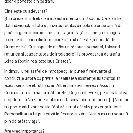
doar o poveste din bătrâni.
Cine este cu adevărat?
Și în prezent, întrebarea aceasta merită un răspuns. Care să fie
dat individual, în fața oglinzii sufletului, dincolo de orice urmă de
jenă ori gând incomod; fiecare, față în față cu sine și cu singura
colecție de scrieri din lume care afirmă că este „inspirată de
Dumnezeu”. Cu scopul de a găsi un răspuns personal, folosind
rațiunea și „capacitatea de înțelegere”, la provocarea de a afla
„cine a fost în realitate Isus Cristos”.
În timpul unei astfel de introspecții ar putea fi relevante și
concluziile altora cu privire la realitatea existenței lui Cristos. În
acest sens, celebrul fizician Albert Einstein, evreu născut în
Germania, a afirmat următoarele: „Deși sunt evreu, personalitatea
sclipitoare a Nazarineanului m-a fascinat dintotdeauna. […] Nimeni
nu poate citi Evangheliile fără să simtă efectiv prezența lui Isus.
Personalitatea lui pulsează în fiecare cuvânt. Niciun mit nu poate fi
plin de atâta viață”.
Are vreo importanță?