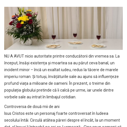
NU A AVUT nicio autoritate printre conducătorii din vremea sa. La
început, însăși existența și moartea sa au părut ceva banal, un
incident minor – încă un exaltat iudeu, redus la tăcere de marele
imperiu roman. Și totuși, învățăturile sale au ajuns să influențeze
profund viața a milioane de oameni. În prezent, o treime din
populația globului pretinde că îi calcă pe urme, iar unele dintre
vorbele sale au intrat în limbajul cotidian.
Controversa de două mii de ani
Isus Cristos este un personaj foarte controversat în Iudeea
secolului întâi. Circulă atâtea păreri despre el încât, la un moment
dat, el însuși îi întreabă pe cei ce-l urmează: „Cine spun oamenii că