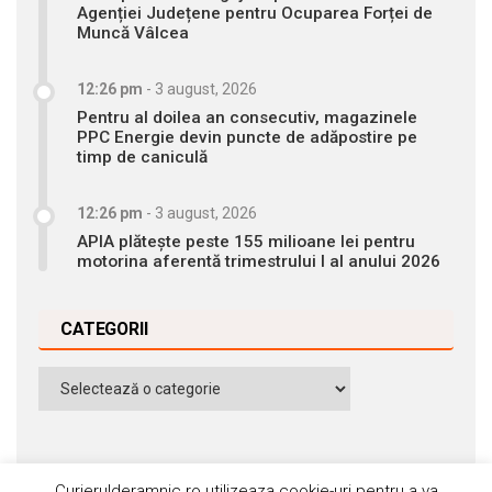
Agenției Județene pentru Ocuparea Forței de
Muncă Vâlcea
12:26 pm
-
3 august, 2026
Pentru al doilea an consecutiv, magazinele
PPC Energie devin puncte de adăpostire pe
timp de caniculă
12:26 pm
-
3 august, 2026
APIA plătește peste 155 milioane lei pentru
motorina aferentă trimestrului I al anului 2026
CATEGORII
Categorii
Curierulderamnic.ro utilizeaza cookie-uri pentru a va