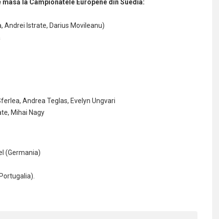
de masă la Campionatele Europene din Suedia:
, Andrei Istrate, Darius Movileanu)
a
ferlea, Andrea Teglas, Evelyn Ungvari
ate, Mihai Nagy
el (Germania)
Portugalia).