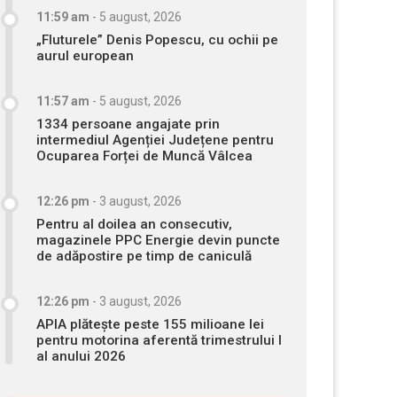
11:59 am
-
5 august, 2026
„Fluturele” Denis Popescu, cu ochii pe
aurul european
11:57 am
-
5 august, 2026
1334 persoane angajate prin
intermediul Agenției Județene pentru
Ocuparea Forței de Muncă Vâlcea
12:26 pm
-
3 august, 2026
Pentru al doilea an consecutiv,
magazinele PPC Energie devin puncte
de adăpostire pe timp de caniculă
12:26 pm
-
3 august, 2026
APIA plătește peste 155 milioane lei
pentru motorina aferentă trimestrului I
al anului 2026