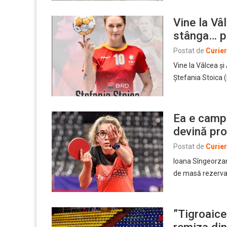
Vine la Vâ
stânga… po
Postat de
Curie
Vine la Vâlcea și
Ștefania Stoica (
Ea e camp
devină pro
Postat de
Curie
Ioana Sîngeorzan
de masă rezervat
”Tigroaice
remiza di