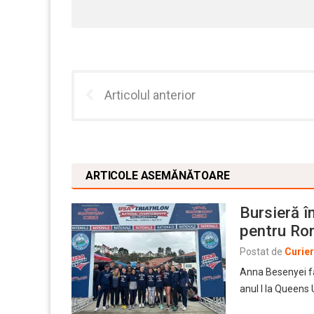
Articolul anterior
ARTICOLE ASEMĂNĂTOARE
Bursieră î
pentru Ro
Postat de
Curie
Anna Besenyei fac
anul I la Queens 