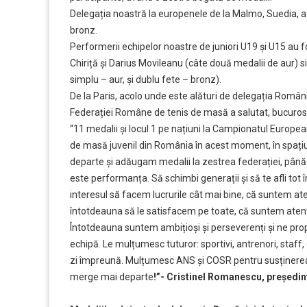
Delegația noastră la europenele de la Malmo, Suedia, a a
bronz.
Performerii echipelor noastre de juniori U19 și U15 au fo
Chiriță și Darius Movileanu (câte două medalii de aur) s
simplu – aur, și dublu fete – bronz).
De la Paris, acolo unde este alături de delegația Român
Federației Române de tenis de masă a salutat, bucuros, 
“11 medalii și locul 1 pe națiuni la Campionatul European
de masă juvenil din România în acest moment, în spați
departe și adăugam medalii la zestrea federației, până
este performanța. Să schimbi generații și să te afli to
interesul să facem lucrurile cât mai bine, că suntem atenț
întotdeauna să le satisfacem pe toate, că suntem atenți
Întotdeauna suntem ambițioși și perseverenți și ne pr
echipă. Le mulțumesc tuturor: sportivi, antrenori, staff
zi împreună. Mulțumesc ANS și COSR pentru susținerea 
merge mai departe
!”- Cristinel Romanescu, președi