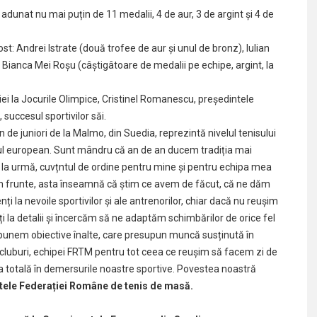
dunat nu mai puțin de 11 medalii, 4 de aur, 3 de argint și 4 de
st: Andrei Istrate (două trofee de aur și unul de bronz), Iulian
i Bianca Mei Roșu (câștigâtoare de medalii pe echipe, argint, la
iei la Jocurile Olimpice, Cristinel Romanescu, președintele
succesul sportivilor săi.
 de juniori de la Malmo, din Suedia, reprezintă nivelul tenisului
ul european. Sunt mândru că an de an ducem tradiția mai
 la urmă, cuvțntul de ordine pentru mine și pentru echipa mea
t în frunte, asta înseamnă că știm ce avem de făcut, că ne dăm
i la nevoile sportivilor și ale antrenorilor, chiar dacă nu reușim
 la detalii și încercăm să ne adaptăm schimbărilor de orice fel
opunem obiective înalte, care presupun muncă susținută în
, cluburi, echipei FRTM pentru tot ceea ce reușim să facem zi de
totală în demersurile noastre sportive. Povestea noastră
ntele Federației Române de tenis de masă.