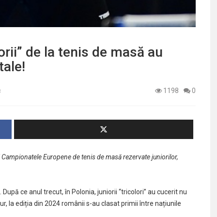
ii” de la tenis de masă au
tale!
c
1198
0
i Campionatele Europene de tenis de masă rezervate juniorilor,
pă ce anul trecut, în Polonia, juniorii “tricolori” au cucerit nu
, la ediția din 2024 românii s-au clasat primii între națiunile