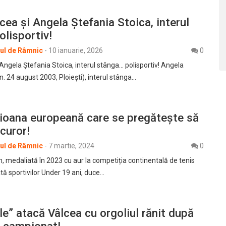
lcea și Angela Ștefania Stoica, interul
lisportiv!
rul de Râmnic
-
10 ianuarie, 2026
0
 Angela Ștefania Stoica, interul stânga… polisportiv! Angela
n. 24 august 2003, Ploiești), interul stânga…
ioana europeană care se pregătește să
curor!
rul de Râmnic
-
7 martie, 2024
0
, medaliată în 2023 cu aur la competiția continentală de tenis
ă sportivilor Under 19 ani, duce…
le” atacă Vâlcea cu orgoliul rănit după
n campionat!