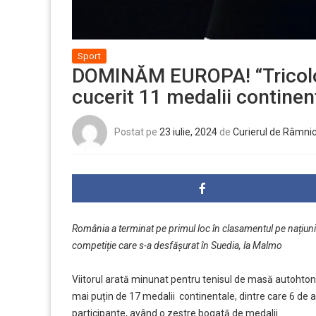
Sport
DOMINĂM EUROPA! “Tricolor
cucerit 11 medalii continen
Postat pe
23 iulie, 2024
de
Curierul de Râmni
România a terminat pe primul loc în clasamentul pe națiun
competiție care s-a desfășurat în Suedia, la Malmo
Viitorul arată minunat pentru tenisul de masă autohton. Du
mai puțin de 17 medalii continentale, dintre care 6 de aur
participante, având o zestre bogată de medalii.