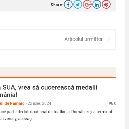
Share:
Articolul următor
n SUA, vrea să cucerească medalii
mânia!
rul de Râmnic
-
22 iulie, 2024
0
e parte din lotul național de triatlon al României și a terminat
University, aceeași…