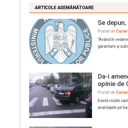
ARTICOLE ASEMĂNĂTOARE
Se depun, t
Postat de
Curie
”Având în vedere
garantare și sub
Da-i amend
opinie de 
Postat de
Curie
Există multe cas
avantajele pe baz