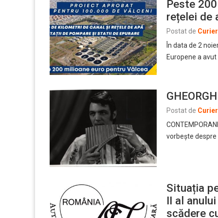
Peste 200 
rețelei de
Postat de
Curie
În data de 2 noiem
Europene a avut 
GHEORGHE 
Postat de
Curie
CONTEMPORANII M
vorbeşte despre v
Situația p
II al anulu
scădere c