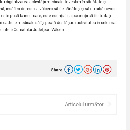
u digitalizarea activității medicale. Investim în sănătate și
, însă îmi doresc ca vâlcenii să fie sănătoși și să nu aibă nevoie
te pusă la încercare, este esențial ca pacienții să fie tratați
iar cadrele medicale să își poată desfășura activitatea în cele mai
edintele Consiliului Judeţean Vâlcea.
Share:
Articolul următor