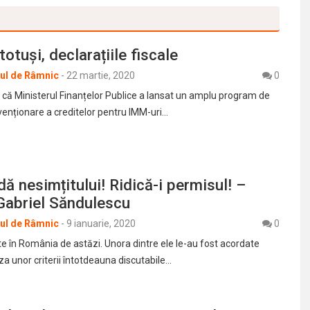
otuși, declarațiile fiscale
rul de Râmnic
-
22 martie, 2020
0
 că Ministerul Finanțelor Publice a lansat un amplu program de
venționare a creditelor pentru IMM-uri…
ă nesimțitului! Ridică-i permisul! –
Gabriel Săndulescu
rul de Râmnic
-
9 ianuarie, 2020
0
te în România de astăzi. Unora dintre ele le-au fost acordate
a unor criterii întotdeauna discutabile…