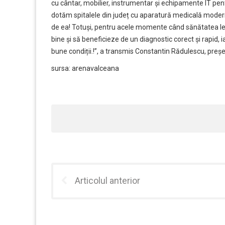
cu cântar, mobilier, instrumentar și echipamente IT pentr
dotăm spitalele din județ cu aparatură medicală modernă
de ea! Totuși, pentru acele momente când sănătatea le es
bine și să beneficieze de un diagnostic corect și rapid, 
bune condiții.!”, a transmis Constantin Rădulescu, preş
sursa: arenavalceana
Articolul anterior