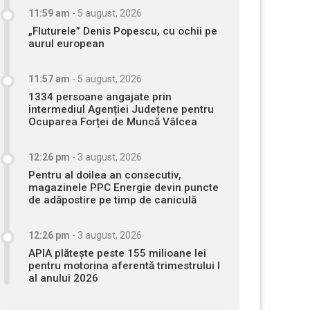
11:59 am
-
5 august, 2026
„Fluturele” Denis Popescu, cu ochii pe
aurul european
11:57 am
-
5 august, 2026
1334 persoane angajate prin
intermediul Agenției Județene pentru
Ocuparea Forței de Muncă Vâlcea
12:26 pm
-
3 august, 2026
Pentru al doilea an consecutiv,
magazinele PPC Energie devin puncte
de adăpostire pe timp de caniculă
12:26 pm
-
3 august, 2026
APIA plătește peste 155 milioane lei
pentru motorina aferentă trimestrului I
al anului 2026