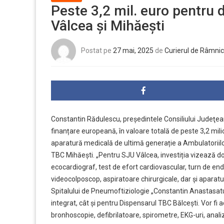
Peste 3,2 mil. euro pentru d
Vâlcea şi Mihăești
Postat pe
27 mai, 2025
de
Curierul de Râmnic
Constantin Rădulescu, preşedintele Consiliului Judeţea
finanțare europeană, în valoare totală de peste 3,2 mili
aparatură medicală de ultimă generație a Ambulatoriilor
TBC Mihăești. „Pentru SJU Vâlcea, investiția vizează do
ecocardiograf, test de efort cardiovascular, turn de en
videocolposcop, aspiratoare chirurgicale, dar și aparatu
Spitalului de Pneumoftiziologie „Constantin Anastasatu”
integrat, cât și pentru Dispensarul TBC Bălcești. Vor fi
bronhoscopie, defibrilatoare, spirometre, EKG-uri, anal