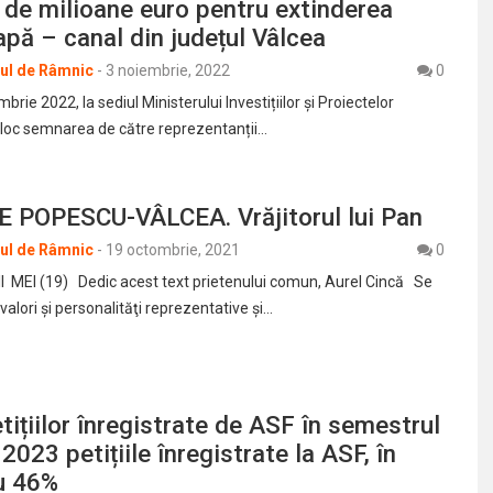
de milioane euro pentru extinderea
 apă – canal din județul Vâlcea
rul de Râmnic
-
3 noiembrie, 2022
0
brie 2022, la sediul Ministerului Investițiilor și Proiectelor
loc semnarea de către reprezentanții…
POPESCU-VÂLCEA. Vrăjitorul lui Pan
rul de Râmnic
-
19 octombrie, 2021
0
EI (19) Dedic acest text prietenului comun, Aurel Cincă Se
alori şi personalităţi reprezentative şi…
etițiilor înregistrate de ASF în semestrul
i 2023 petițiile înregistrate la ASF, în
u 46%