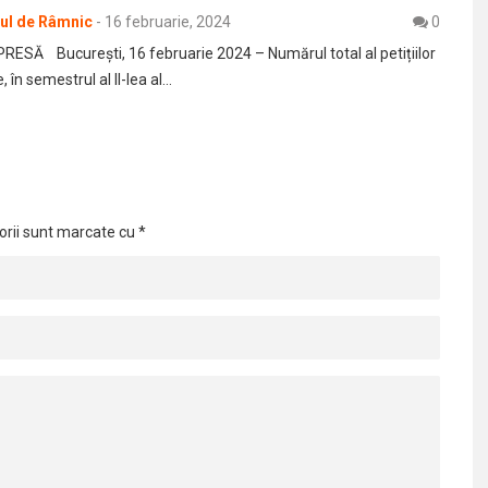
rul de Râmnic
-
16 februarie, 2024
0
SĂ Bucureşti, 16 februarie 2024 – Numărul total al petițiilor
, în semestrul al II-lea al…
orii sunt marcate cu
*