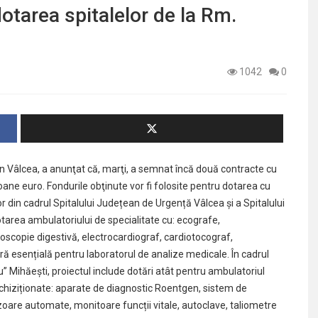
otarea spitalelor de la Rm.
1042
0
n Vâlcea, a anunţat că, marţi, a semnat încă două contracte cu
oane euro. Fondurile obţinute vor fi folosite pentru dotarea cu
 din cadrul Spitalului Județean de Urgență Vâlcea și a Spitalului
tarea ambulatoriului de specialitate cu: ecografe,
doscopie digestivă, electrocardiograf, cardiotocograf,
ră esențială pentru laboratorul de analize medicale. În cadrul
 Mihăești, proiectul include dotări atât pentru ambulatoriul
 achiziționate: aparate de diagnostic Roentgen, sistem de
izoare automate, monitoare funcții vitale, autoclave, taliometre