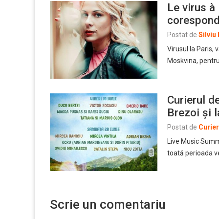
Le virus à
corespond
Postat de
Silviu
Virusul la Paris,
Moskvina, pentru
Curierul d
Brezoi și
Postat de
Curie
Live Music Summer
toată perioada ve
Scrie un comentariu