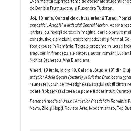
Evenimentul cuprinde teme de atelier ale studenţilor de 
de Daniela Frumușeanu și Ruxandra Tudoran.
Joi, 18 iunie, Centrul de cultură urbană Turnul Pomp
expoziției „Artopia” a artistului Gabriel Marian
. Acesta resc
letristă, cu inserții de text în imagine, dar la o privir
constitutive ale viziunii, atât cromatic, cât și formal. Se
fost expuse în România. Textele prezente în lucrări inc
traduceri în franceză ale câtorva autori români: Lucian
Nichita Stănescu, Ana Blandiana.
Vineri, 19 iunie,
la ora 18,
Galeria „Studio 19” din Cl
artiștilor Adela Gocan (pictură) și Cristina Drăniceanu (gra
reunește lucrări ce investighează spațiul subtil dintre r
poate fi observat și ceea ce poate fi doar intuit. Curat
Parteneri media ai Uniunii Artiștilor Plastici din România
: 
News, Zile și Nopți, Revista Arta, Modernism.ro, Top B