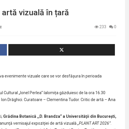
artă vizuală în țară
c
233
0
eva evenimente vizuale care se vor desfășura în perioada
rul Cultural „Ionel Perlea” Ialomița găzduiesc de la ora 16.30
și Ion Drăghici. Curatoare – Clementina Tudor. Critic de artă – Ana
i,
Grădina Botanică ,,D. Brandza” a Universităţii din Bucureşti,
anunţă vernisajul expoziţiei de artă vizuală
„PLANT ART 2026”
.