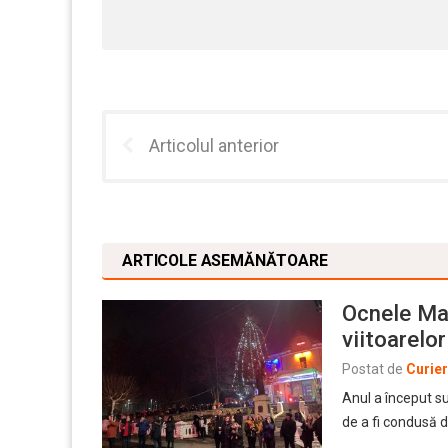
Articolul anterior
ARTICOLE ASEMĂNĂTOARE
Ocnele Mar
viitoarelor
Postat de
Curie
Anul a început su
de a fi condusă 