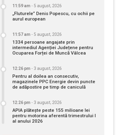
11:59 am
-
5 august, 2026
„Fluturele” Denis Popescu, cu ochii pe
aurul european
11:57 am
-
5 august, 2026
1334 persoane angajate prin
intermediul Agenției Județene pentru
Ocuparea Forței de Muncă Vâlcea
12:26 pm
-
3 august, 2026
Pentru al doilea an consecutiv,
magazinele PPC Energie devin puncte
de adăpostire pe timp de caniculă
12:26 pm
-
3 august, 2026
APIA plătește peste 155 milioane lei
pentru motorina aferentă trimestrului I
al anului 2026