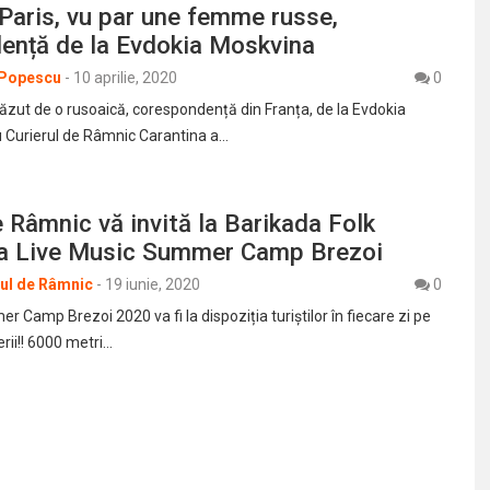
 Paris, vu par une femme russe,
ență de la Evdokia Moskvina
 Popescu
-
10 aprilie, 2020
0
 văzut de o rusoaică, corespondență din Franța, de la Evdokia
 Curierul de Râmnic Carantina a…
e Râmnic vă invită la Barikada Folk
 la Live Music Summer Camp Brezoi
rul de Râmnic
-
19 iunie, 2020
0
 Camp Brezoi 2020 va fi la dispoziția turiștilor în fiecare zi pe
rii!! 6000 metri…