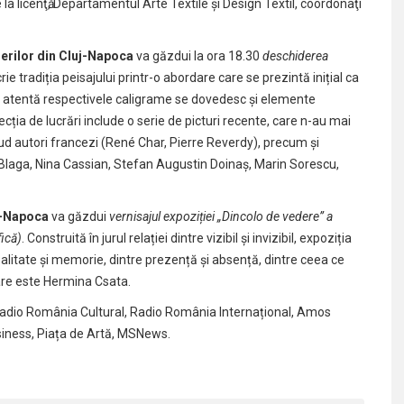
la licenţӑ, Departamentul Arte Textile și Design Textil, coordonaţi
ierilor din Cluj-Napoca
va găzdui la ora 18.30
deschiderea
rie tradiția peisajului printr-o abordare care se prezintă inițial ca
e mai atentă respectivele caligrame se dovedesc și elemente
lecția de lucrări include o serie de picturi recente, care n-au mai
lud autori francezi (René Char, Pierre Reverdy), precum şi
 Blaga, Nina Cassian, Stefan Augustin Doinaş, Marin Sorescu,
uj-Napoca
va găzdui
vernisajul expoziției „Dincolo de vedere” a
fică)
. Construită în jurul relației dintre vizibil și invizibil, expoziția
ealitate și memorie, dintre prezență și absență, dintre ceea ce
oare este Hermina Csata.
Radio România Cultural, Radio România Internațional, Amos
usiness, Piața de Artă, MSNews.