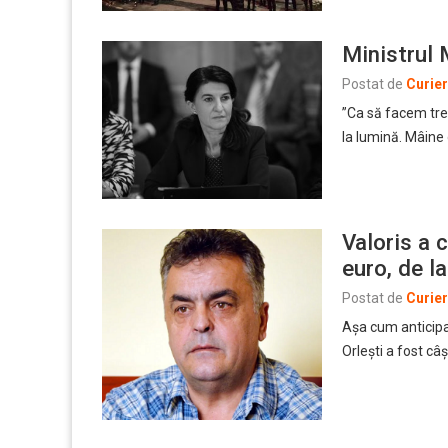
Ministrul 
Postat de
Curie
”Ca să facem tre
la lumină. Mâine
Valoris a 
euro, de la
Postat de
Curie
Aşa cum anticipam
Orleşti a fost câ