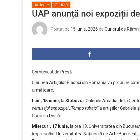
Articole
Cultură
UAP anunță noi expoziții de 
Postat pe
15 iunie, 2026
de
Curierul de Râmni
Comunicat de Presă
Uniunea Artiștilor Plastici din România vă propune cât
următoare:
Luni, 15 iunie,
la
Slobozia
, Galeriile Arcadia de la Cent
vernisajul expoziției „Tempo rubato”
a artiștilor Gabriela 
Camelia Dincă.
Miercuri, 17 iunie,
la ora 18, Universitatea din Bucureşt
ȋmpreunӑ cu Universitatea Naţională de Arte Bucureşti, 