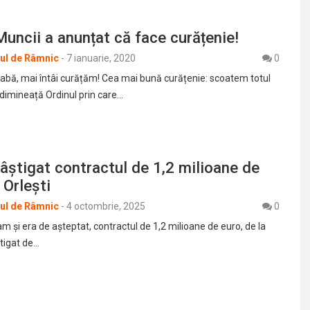
Muncii a anunțat că face curățenie!
rul de Râmnic
-
7 ianuarie, 2020
0
abă, mai întâi curățăm! Cea mai bună curățenie: scoatem totul
 dimineață Ordinul prin care…
câştigat contractul de 1,2 milioane de
 Orleşti
rul de Râmnic
-
4 octombrie, 2025
0
 şi era de aşteptat, contractul de 1,2 milioane de euro, de la
ştigat de…