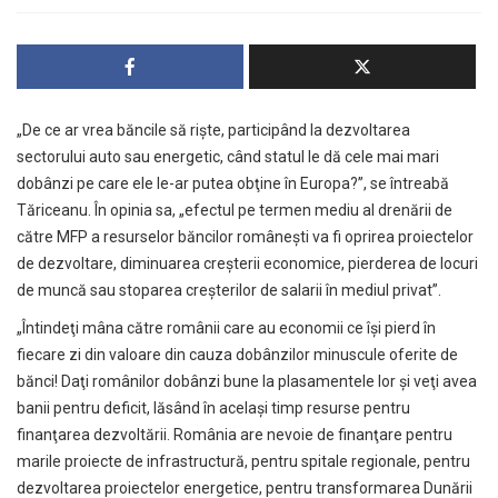
„De ce ar vrea băncile să rişte, participând la dezvoltarea
sectorului auto sau energetic, când statul le dă cele mai mari
dobânzi pe care ele le-ar putea obţine în Europa?”, se întreabă
Tăriceanu. În opinia sa, „efectul pe termen mediu al drenării de
către MFP a resurselor băncilor româneşti va fi oprirea proiectelor
de dezvoltare, diminuarea creşterii economice, pierderea de locuri
de muncă sau stoparea creşterilor de salarii în mediul privat”.
„Întindeţi mâna către românii care au economii ce îşi pierd în
fiecare zi din valoare din cauza dobânzilor minuscule oferite de
bănci! Daţi românilor dobânzi bune la plasamentele lor şi veţi avea
banii pentru deficit, lăsând în acelaşi timp resurse pentru
finanţarea dezvoltării. România are nevoie de finanţare pentru
marile proiecte de infrastructură, pentru spitale regionale, pentru
dezvoltarea proiectelor energetice, pentru transformarea Dunării