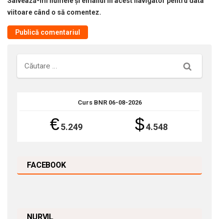
Salvează-mi numele și emailul în acest navigator pentru data
viitoare când o să comentez.
Căutare
Curs BNR 06-08-2026
€
$
5.249
4.548
FACEBOOK
NURVIL