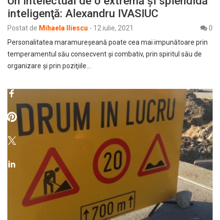
Un intelectual de o extremă şi splendidă
inteligenţă: Alexandru IVASIUC
Postat de
Mihaela Iliescu
-
12 iulie, 2021
0
Personalitatea maramureşeană poate cea mai impunătoare prin
temperamentul său consecvent şi combativ, prin spiritul său de
organizare şi prin poziţiile…