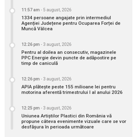
11:57 am
-
5 august, 2026
1334 persoane angajate prin intermediul
Agenției Județene pentru Ocuparea Forței de
Muncă Vâlcea
12:26 pm
-
3 august, 2026
Pentru al doilea an consecutiv, magazinele
PPC Energie devin puncte de adăpostire pe
timp de caniculă
12:26 pm
-
3 august, 2026
APIA plătește peste 155 milioane lei pentru
motorina aferentă trimestrului I al anului 2026
12:25 pm
-
3 august, 2026
Uniunea Artiștilor Plastici din România vă
propune câteva evenimente vizuale care se vor
desfășura în perioada următoare