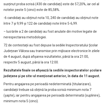
susținut proba scrisă (430 de candidați) este de 57,20
%
, iar cel al
notelor peste 5 (cinci) este de 85,58
%.
-6 candidați au obținut nota 10, 240 de candidați au obținut note
între 7 și 9,99 și 122 de candidați note între 5-6,99.
– lucrările a 2 de candidați au fost anulate din motive legate de
nerespectarea metodologiei.
72 de contestații au fost depuse la sediile Inspectoratului Școlar
Județean Vâlcea sau transmise prin mijloace electronice în zilele
de 4 august, după afișarea rezultatelor, până la ora 21:00,
respectiv 5 august, până la ora 12:00.
Rezultatele finale se afișează la sediile inspectoratelor școlare
județene și pe site-ul menționat anterior, în data de 11 august.
Pentru angajarea pe perioadă nedeterminată (titularizare),
candidații trebuie să obțină la proba scrisă minimum nota 7
(șapte), iar pentru angajarea pe perioadă determinată (suplinire),
minimum nota 5 (cinci).