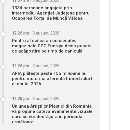
11:57 am
-
5 august, 2026
1334 persoane angajate prin
intermediul Agenției Județene pentru
Ocuparea Forței de Muncă Vâlcea
12:26 pm
-
3 august, 2026
Pentru al doilea an consecutiv,
magazinele PPC Energie devin puncte
de adăpostire pe timp de caniculă
12:26 pm
-
3 august, 2026
APIA plătește peste 155 milioane lei
pentru motorina aferentă trimestrului I
al anului 2026
12:25 pm
-
3 august, 2026
Uniunea Artiștilor Plastici din România
vă propune câteva evenimente vizuale
care se vor desfășura în perioada
următoare