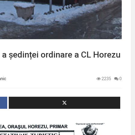
 a ședinței ordinare a CL Horezu
mnic
2235
0