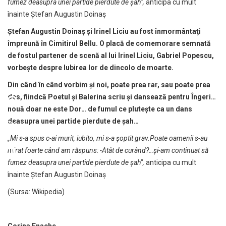
fumez deasupra unei partide pierdute de şah”,
anticipa cu mult
înainte Ştefan Augustin Doinaş
Ştefan Augustin Doinaş şi Irinel Liciu au fost înmormântaţi
împreună în Cimitirul Bellu. O placă de comemorare semnată
de fostul partener de scenă al lui Irinel Liciu, Gabriel Popescu,
vorbeşte despre Iubirea lor de dincolo de moarte.
Din când în când vorbim şi noi, poate prea rar, sau poate prea
des, fiindcă Poetul şi Balerina scriu şi dansează pentru Îngeri…
nouă doar ne este Dor… de fumul ce pluteşte ca un dans
deasupra unei partide pierdute de şah…
„Mi s-a spus c-ai murit, iubito, mi s-a şoptit grav.Poate oamenii s-au
mirat foarte când am răspuns: -Atât de curând?…şi-am continuat să
fumez deasupra unei partide pierdute de şah”,
anticipa cu mult
înainte Ştefan Augustin Doinaş
(Sursa: Wikipedia)
Corina Enache