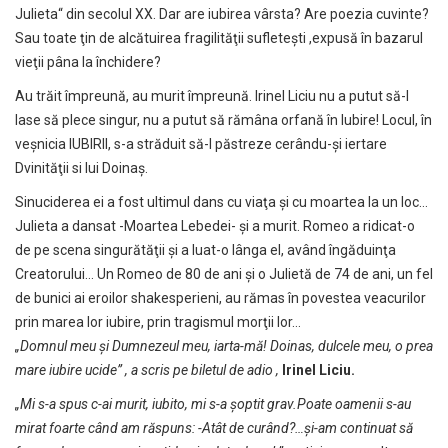
Julieta“ din secolul XX. Dar are iubirea vârsta? Are poezia cuvinte?
Sau toate ţin de alcătuirea fragilităţii sufleteşti ,expusă în bazarul
vieţii pâna la închidere?
Au trăit împreună, au murit împreună. Irinel Liciu nu a putut să-l
lase să plece singur, nu a putut să rămâna orfană în Iubire! Locul, în
veşnicia IUBIRII, s-a străduit să-l păstreze cerându-şi iertare
Dvinităţii si lui Doinaş.
Sinuciderea ei a fost ultimul dans cu viaţa şi cu moartea la un loc…
Julieta a dansat -Moartea Lebedei- şi a murit. Romeo a ridicat-o
de pe scena singurătăţii şi a luat-o lânga el, având îngăduinţa
Creatorului… Un Romeo de 80 de ani şi o Julietă de 74 de ani, un fel
de bunici ai eroilor shakesperieni, au rămas în povestea veacurilor
prin marea lor iubire, prin tragismul morţii lor…
„Domnul meu și Dumnezeul meu, iarta-mă! Doinas, dulcele meu, o prea
mare iubire ucide” , a scris pe biletul de adio ,
Irinel Liciu.
„Mi s-a spus c-ai murit, iubito, mi s-a şoptit grav.Poate oamenii s-au
mirat foarte când am răspuns: -Atât de curând?…şi-am continuat să