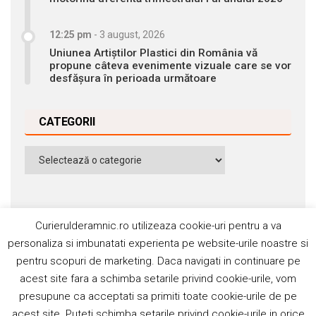
12:25 pm
-
3 august, 2026
Uniunea Artiștilor Plastici din România vă
propune câteva evenimente vizuale care se vor
desfășura în perioada următoare
CATEGORII
Categorii
Curierulderamnic.ro utilizeaza cookie-uri pentru a va
personaliza si imbunatati experienta pe website-urile noastre si
pentru scopuri de marketing. Daca navigati in continuare pe
Contact
Publicitate
Abonamente
acest site fara a schimba setarile privind cookie-urile, vom
Politica de cookie
Termeni si condiţii
presupune ca acceptati sa primiti toate cookie-urile de pe
acest site. Puteti schimba setarile privind cookie-urile in orice