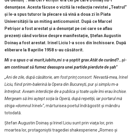
denunțase. Acesta făcuse o vizită la redacția revistei „Teatrul”
și le-a spus tuturor la plecare să vină a doua zi în Piata
Universității la un miting anticomunist. După ce Marcel
Petrișor a fost arestat și a denunțat pe cei care se aflau
prezenți când vorbise despre manifestație, Ștefan Augustin
Doinaș a fost arestat. Irinel Liciu l-a scos din închisoare. După
eliberare la 8 aprilie 1958 s-au căsătorit.
Mi s-a spus c-ai murit,iubito,mi s-a şoptit grav.Atât de curând?…şi-
am continuat să fumez deasupra unei partide pierdute de şah”
„Ani de zile, după căsătorie, am fost prinţ consort. Nevastă-mea, Irinel
Liciu, fiind prim-balerină la Opera din Bucureşti, pur şi simplu m-a
întreţinut. Aveam interdicţie de a publica şi toate uşile îmi erau închise.
Mergeam să îmi aştept soţia la Operă, după repetiţii, iar portarul mă
striga «domnul Irinel»“
, mărturisea poetul îndrăgostit şi mândru
totodată.
Ştefan Augustin Doinaş şi Irinel Liciu sunt prin viaţa lor, prin
moartea lor, protagoniştii tragediei shakesperiene „Romeo şi