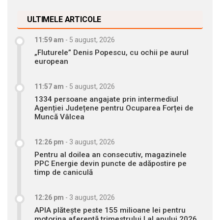
ULTIMELE ARTICOLE
11:59 am
-
5 august, 2026
„Fluturele” Denis Popescu, cu ochii pe aurul
european
11:57 am
-
5 august, 2026
1334 persoane angajate prin intermediul
Agenției Județene pentru Ocuparea Forței de
Muncă Vâlcea
12:26 pm
-
3 august, 2026
Pentru al doilea an consecutiv, magazinele
PPC Energie devin puncte de adăpostire pe
timp de caniculă
12:26 pm
-
3 august, 2026
APIA plătește peste 155 milioane lei pentru
motorina aferentă trimestrului I al anului 2026