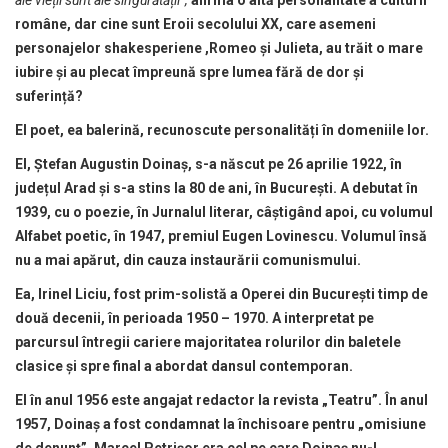
române, dar cine sunt Eroii secolului XX, care asemeni
personajelor shakesperiene ,Romeo și Julieta, au trăit o mare
iubire și au plecat împreună spre lumea fără de dor și
suferință?
El poet, ea balerină, recunoscute personalități în domeniile lor.
El, Ştefan Augustin Doinaş, s-a născut pe
26 aprilie 1922
, în
județul Arad şi s-a stins la 80 de ani, în Bucureşti. A debutat în
1939, cu o poezie, în Jurnalul literar, câștigând apoi, cu volumul
Alfabet poetic, în 1947, premiul Eugen Lovinescu. Volumul însă
nu a mai apărut, din cauza instaurării comunismului.
Ea, Irinel Liciu, fost prim-solistă a Operei din București timp de
două decenii, în perioada 1950 – 1970. A interpretat pe
parcursul întregii cariere majoritatea rolurilor din baletele
clasice și spre final a abordat dansul contemporan.
El în anul 1956 este angajat redactor la revista „Teatru”. În anul
1957, Doinaș a fost condamnat la închisoare pentru „omisiune
de denunț”. Marcel Petrișor era cel pe care Doinaș nu-l