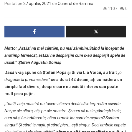
Postat pe
27 aprilie, 2021
de
Curierul de Râmnic
1107
0
Motto: „Astăzi nu mai cântăm, nu mai zâmbim.Stând la început de
anotimp fermecat, astăzi ne despărţim cum s-au despărţit apele de
uscat!” Ştefan Augustin Doinaş
Dacă v-aș spune că Ştefan Popa şi Silvia Lia Voicu, au trăit
„o
dragoste la prima vedere”
ce a durat 42 de ani, ați considera un
simplu fapt divers, despre care nu există interes sau poate
mult prea puțin.
„Toată viaţa noastră nu facem altceva decât să interpretăm cuvinte.
Noi pe ale altora, alţii pe-ale noastre. Şi cum să nu te gândeşti la ele,
cum să-ţi fie indiferente, când urmele lor sunt de neşters? Suntem
singuri! Și când te naști, și când pieri… ești singur. Deci ambele capete
ale vieții sunt ale singurătății”,
afirma o altă personalitate a culturii