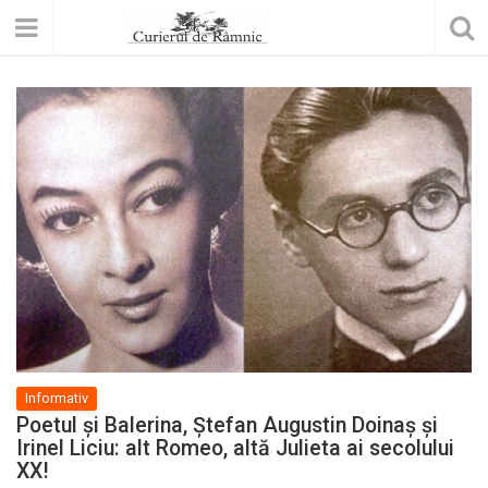
Informativ
Poetul şi Balerina, Ştefan Augustin Doinaş şi
Irinel Liciu: alt Romeo, altă Julieta ai secolului
XX!