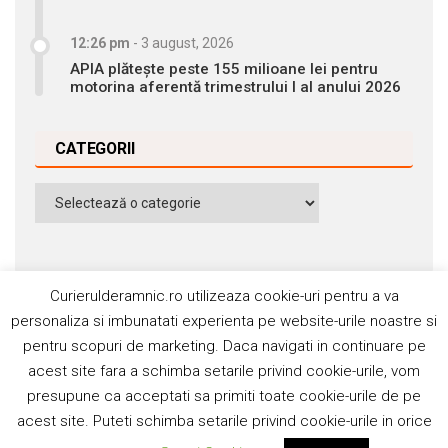
12:26 pm
-
3 august, 2026
APIA plătește peste 155 milioane lei pentru
motorina aferentă trimestrului I al anului 2026
CATEGORII
Categorii
Curierulderamnic.ro utilizeaza cookie-uri pentru a va
personaliza si imbunatati experienta pe website-urile noastre si
pentru scopuri de marketing. Daca navigati in continuare pe
Contact
Publicitate
Abonamente
acest site fara a schimba setarile privind cookie-urile, vom
Politica de cookie
Termeni si condiţii
presupune ca acceptati sa primiti toate cookie-urile de pe
acest site. Puteti schimba setarile privind cookie-urile in orice
©2006-2020 Silviu Popescu. Toate drepturile rezervate. ISSN: