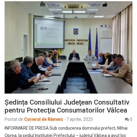
Ședința Consiliului Judeţean Consultativ
pentru Protecţia Consumatorilor Vâlcea
Postat de
Curierul de Râmnic
-
7 aprilie, 2025
0
INFORMARE DE PRESĂ Sub conducerea domnului prefect, Mihai
Oprea, la sediul Instituţiei Prefectului – județul Vâlcea a avut loc