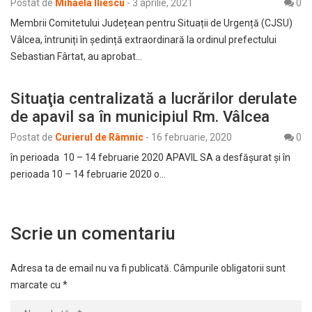
Postat de
Mihaela Iliescu
-
3 aprilie, 2021
0
Membrii Comitetului Județean pentru Situații de Urgență (CJSU)
Vâlcea, întruniți în ședință extraordinară la ordinul prefectului
Sebastian Fârtat, au aprobat…
Situaţia centralizată a lucrărilor derulate
de apavil sa în municipiul Rm. Vâlcea
Postat de
Curierul de Râmnic
-
16 februarie, 2020
0
în perioada 10 – 14 februarie 2020 APAVIL SA a desfăşurat şi în
perioada 10 – 14 februarie 2020 o…
Scrie un comentariu
Adresa ta de email nu va fi publicată.
Câmpurile obligatorii sunt
marcate cu
*