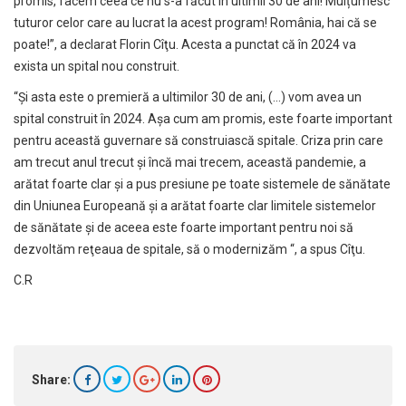
promis, facem ceea ce nu s-a făcut în ultimii 30 de ani! Mulțumesc
tuturor celor care au lucrat la acest program! România, hai că se
poate!”, a declarat Florin Cîţu. Acesta a punctat că în 2024 va
exista un spital nou construit.
“Şi asta este o premieră a ultimilor 30 de ani, (…) vom avea un
spital construit în 2024. Aşa cum am promis, este foarte important
pentru această guvernare să construiască spitale. Criza prin care
am trecut anul trecut şi încă mai trecem, această pandemie, a
arătat foarte clar şi a pus presiune pe toate sistemele de sănătate
din Uniunea Europeană şi a arătat foarte clar limitele sistemelor
de sănătate şi de aceea este foarte important pentru noi să
dezvoltăm reţeaua de spitale, să o modernizăm “, a spus Cîţu.
C.R
Share: