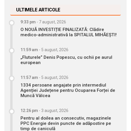
ULTIMELE ARTICOLE
9:33 pm
-
7 august, 2026
O NOUĂ INVESTIȚIE FINALIZATĂ: Clădire
medico-administrativă la SPITALUL MIHĂEȘTI!
11:59 am
-
5 august, 2026
„Fluturele” Denis Popescu, cu ochii pe aurul
european
11:57 am
-
5 august, 2026
1334 persoane angajate prin intermediul
Agenției Județene pentru Ocuparea Forței de
Muncă Vâlcea
12:26 pm
-
3 august, 2026
Pentru al doilea an consecutiv, magazinele
PPC Energie devin puncte de adăpostire pe
timp de caniculă