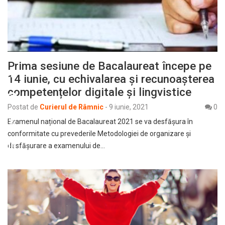
Prima sesiune de Bacalaureat începe pe
14 iunie, cu echivalarea și recunoașterea
competențelor digitale și lingvistice
Postat de
Curierul de Râmnic
-
9 iunie, 2021
0
Examenul național de Bacalaureat 2021 se va desfăşura în
conformitate cu prevederile Metodologiei de organizare şi
desfăşurare a examenului de…