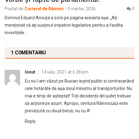
Postat de
Curierul de Râmnic
-
9 martie, 2026
0
Domnul Eduard Ancuța a scris pe pagina aceasta așa: „Ați
menționat că ați susținut inițiative legislative pentru a facilita
investițiile…
1 COMENTARIU
Ionut
|
14 iulie, 2021 at 6:28 pm
Eu nu l-am văzut pe Buican ieșind public si contracarând
cele hotărâte de așa zisul ministru al transporturilor. Nu
mai e timp de așteptat! Toți decidenții din județ trebuie
să acționeze acum. Apropo, centura Râmnicului este
prevăzută cu două benzi, nu cu 4!
Reply