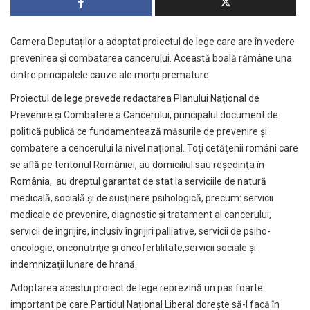
Camera Deputaților a adoptat proiectul de lege care are în vedere
prevenirea și combatarea cancerului. Această boală rămâne una
dintre principalele cauze ale morții premature.
Proiectul de lege prevede redactarea Planului Național de
Prevenire și Combatere a Cancerului, principalul document de
politică publică ce fundamentează măsurile de prevenire și
combatere a cencerului la nivel național. Toţi cetăţenii români care
se află pe teritoriul României, au domiciliul sau reşedinţa în
România, au dreptul garantat de stat la serviciile de natură
medicală, socială şi de susţinere psihologică, precum: servicii
medicale de prevenire, diagnostic şi tratament al cancerului,
servicii de îngrijire, inclusiv îngrijiri palliative, servicii de psiho-
oncologie, onconutriţie şi oncofertilitate,servicii sociale şi
indemnizaţii lunare de hrană.
Adoptarea acestui proiect de lege reprezină un pas foarte
important pe care Partidul Național Liberal dorește să-l facă în