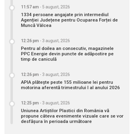
11:57 am
-
5 august, 2026
1334 persoane angajate prin intermediul
Agenției Județene pentru Ocuparea Forței de
Muncă Vâlcea
12:26 pm
-
3 august, 2026
Pentru al doilea an consecutiv, magazinele
PPC Energie devin puncte de adăpostire pe
timp de caniculă
12:26 pm
-
3 august, 2026
APIA plătește peste 155 milioane lei pentru
motorina aferentă trimestrului I al anului 2026
12:25 pm
-
3 august, 2026
Uniunea Artiștilor Plastici din România vă
propune câteva evenimente vizuale care se vor
desfășura în perioada următoare