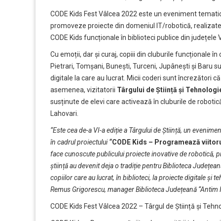
CODE Kids Fest Vâlcea 2022 este un eveniment tematic de
promoveze proiecte din domeniul IT/robotică, realizate d
CODE Kids funcționale în biblioteci publice din județele 
Cu emoții, dar și curaj, copiii din cluburile funcționale î
Pietrari, Tomșani, Bunești, Turceni, Jupânești și Baru sun
digitale la care au lucrat. Micii coderi sunt încrezători 
asemenea, vizitatorii
Târgului de Știință și Tehnologi
susținute de elevi care activează în cluburile de robotic
Lahovari.
“Este cea de-a VI-a ediție a Târgului de Știință, un evenim
în cadrul proiectului
“
CODE Kids – Programează viitorul
face cunoscute publicului proiecte inovative de robotică, pr
știință au devenit deja o tradiție pentru Biblioteca Județe
copiilor care au lucrat, în biblioteci, la proiecte digitale și t
Remus Grigorescu, manager Biblioteca Județeană “Antim I
CODE Kids Fest Vâlcea 2022 – Târgul de Știință și Tehn