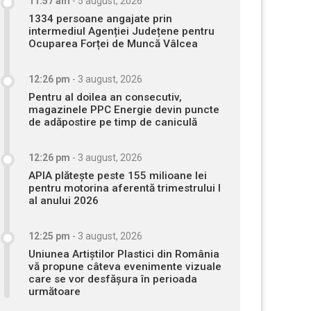
11:57 am
-
5 august, 2026
1334 persoane angajate prin
intermediul Agenției Județene pentru
Ocuparea Forței de Muncă Vâlcea
12:26 pm
-
3 august, 2026
Pentru al doilea an consecutiv,
magazinele PPC Energie devin puncte
de adăpostire pe timp de caniculă
12:26 pm
-
3 august, 2026
APIA plătește peste 155 milioane lei
pentru motorina aferentă trimestrului I
al anului 2026
12:25 pm
-
3 august, 2026
Uniunea Artiștilor Plastici din România
vă propune câteva evenimente vizuale
care se vor desfășura în perioada
următoare