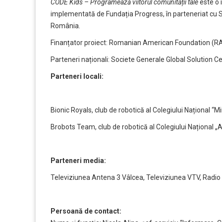
CODE Kids – Programează viitorul comunității tale
este o 
implementată de Fundația Progress, în parteneriat cu Sim
România.
Finanțator proiect: Romanian American Foundation (R
Parteneri naționali: Societe Generale Global Solution C
Parteneri locali:
Bionic Royals, club de robotică al Colegiului Național “
Brobots Team, club de robotică al Colegiului Național 
Parteneri media:
Televiziunea Antena 3 Vâlcea, Televiziunea VTV, Radio 
Persoană de contact: