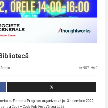
Bibliotecă
 Râmnic
957
0
neriat cu Fundația Progress, organizează joi, 3 noiembrie 2022,
ie pentru Copii – Code Kids Fest Vâlcea 2022.