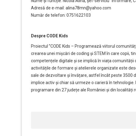
Nume și funcție: Nicola Alina, șef-serviciu “Informare,
Adresă de e-mail: alina78mn@yahoo.com
Număr de telefon: 0751622103
Despre CODE Kids
Proiectul ”CODE Kids – Programează viitorul comunității
crearea unei mișcări de coding și STEM în care copii, tine
competențele digitale și se implică în viața comunității 
activitățile de formare și atelierele organizate este des
sale de dezvoltare și învățare, astfel încât peste 3500 de
implice activ și chiar să urmeze o carieră în tehnologie
programare din 27 județe ale României și din localități