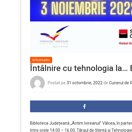
Informativ
Întâlnire cu tehnologia la… 
Postat pe
31 octombrie, 2022
de
Curierul de
Biblioteca Județeană „Antim Ivireanul” Vâlcea, în parte
între orele 14.00 – 16.00, Târgul de Știință și Tehnolog