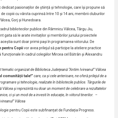
dicat pasionaților de știință și tehnologie, care își propune să
e copiii cu vârsta cuprinsă între 10 și 14 ani, membrii cluburilor
Vâlcea, Gorj și Hunedoara.
n cadrul bibliotecilor publice din Râmnicu Vâlcea, Târgu Jiu,
t gata să le arate invitaților și membrilor juriului proiectele
că aceștia sunt doar primii pași în programarea viitorului. De
e pentru Copii
vor avea prilejul să participe la ateliere practice
ă funcționale în cadrul colegiilor Mircea cel Bătrân și Alexandru
ent tematic organizat de Biblioteca Județeană “Antim Ivireanul” Vâlcea
 comunității tale!”
care, ca și cele anterioare, ne oferă prilejul de a
ogramare și tehnologie, realizate în bibliotecile publice. Târgurile de
ană Vâlcea și reprezintă nu doar un moment de celebrare a rezultatelor
ehnice, ci și un mod de a investi în educație, în viitorul tinerilor. –
vireanul” Vâlcea
ologie pentru Copii este subfinanțat de Fundația Progress.