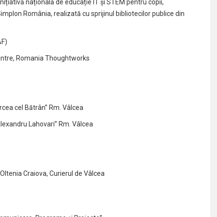
inițiativă națională de educație IT și STEM pentru copii,
plon România, realizată cu sprijinul bibliotecilor publice din
AF)
entre,
Romania
Thoughtworks
Mircea cel Bătrân” Rm. Vâlcea
„Alexandru Lahovari” Rm. Vâlcea
Oltenia Craiova, Curierul de Vâlcea