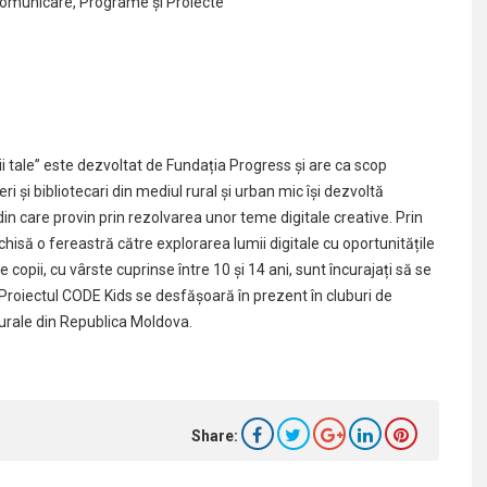
 Comunicare, Programe și Proiecte”
 tale” este dezvoltat de Fundația Progress și are ca scop
ri și bibliotecari din mediul rural și urban mic își dezvoltă
din care provin prin rezolvarea unor teme digitale creative. Prin
chisă o fereastră către explorarea lumii digitale cu oportunitățile
 copii, cu vârste cuprinse între 10 și 14 ani, sunt încurajați să se
. Proiectul CODE Kids se desfășoară în prezent în cluburi de
 rurale din Republica Moldova.
Share: