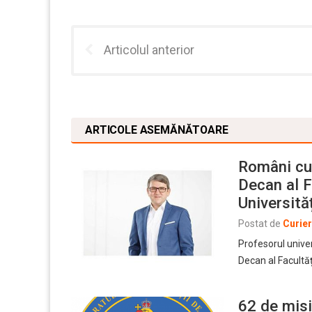
Articolul anterior
ARTICOLE ASEMĂNĂTOARE
Români cu
Decan al F
Universităț
Postat de
Curie
Profesorul univer
Decan al Facultăț
62 de misi